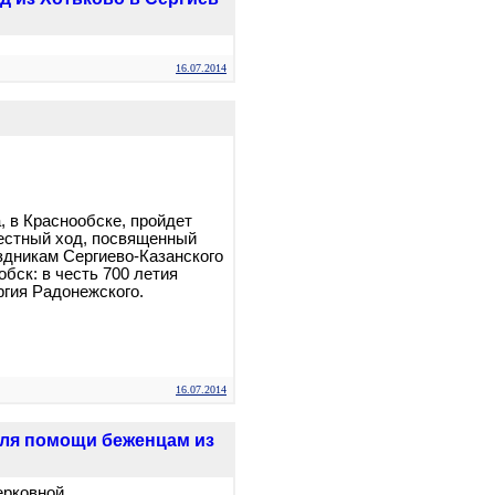
16.07.2014
, в Краснообске, пройдет
естный ход, посвященный
дникам Сергиево-Казанского
бск: в честь 700 летия
гия Радонежского.
16.07.2014
для помощи беженцам из
ерковной