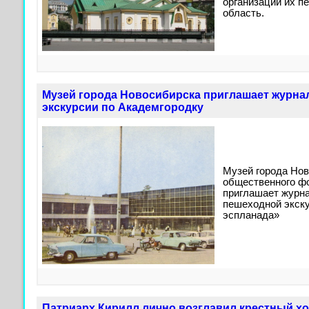
организации их п
область.
Музей города Новосибирска приглашает журна
экскурсии по Академгородку
Музей города Но
общественного ф
приглашает журна
пешеходной экск
эспланада»
Патриарх Кирилл лично возглавил крестный хо