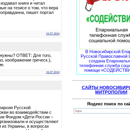
издавал книги и читал
ые на тезисе о том, что вера
оправданна, пишет портал
16.07.2014
В Новосибирской Епа
нужны? ОТВЕТ: Для того,
Русской Православной 
аз, изображение греческ.),
создана Епархиаль
ие.
телефонная служба соц
помощи «СОДЕЙСТВИЕ
16.07.2014
САЙТЫ НОВОСИБИР
МИТРОПОЛИИ
Яндекс поиск по са
пархия Русской
кви во взаимодействии с
ым Фондом «Дети России –
рганизовали и осуществляют
из Украины, в вопросах