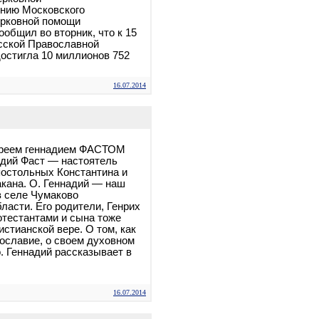
ению Московского
ерковной помощи
общил во вторник, что к 15
сской Православной
достигла 10 миллионов 752
16.07.2014
ереем геннадием ФАСТОМ
адий Фаст — настоятель
постольных Константина и
кана. О. Геннадий — наш
в селе Чумаково
ласти. Его родители, Генрих
отестантами и сына тоже
стианской вере. О том, как
ославие, о своем духовном
о. Геннадий рассказывает в
16.07.2014