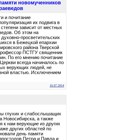
памяти новомученников
краеведов
и и почитание
популяризация их подвига в
 степени зависит от местных
ведов. Об этом на
 духовно-просветительских
шихся в Бежецкой епархии
ировского района Тверской
 профессор ПСТГУ священник
н. По его мнению почитание
 Церкви всегда начиналось по
тых верующих людей, не
вной властью. Исключением
16.07.2014
ы глухих и слабослышащих
а Новосибирска, а также
 к нам верующие из других
даже других областей по
новали день памяти
постолов Петра и Павла и