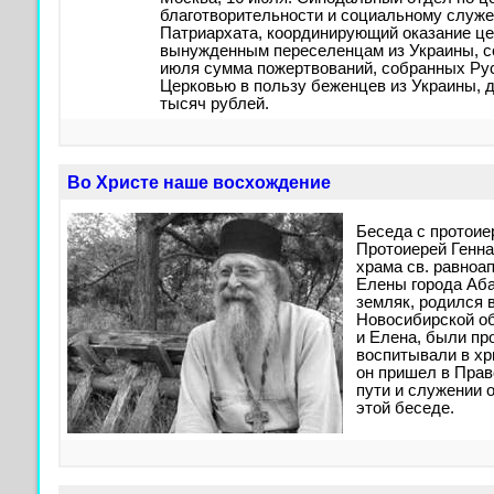
благотворительности и социальному служ
Патриархата, координирующий оказание ц
вынужденным переселенцам из Украины, со
июля сумма пожертвований, собранных Ру
Церковью в пользу беженцев из Украины, 
тысяч рублей.
Во Христе наше восхождение
Беседа с протои
Протоиерей Генн
храма св. равноа
Елены города Аба
земляк, родился 
Новосибирской об
и Елена, были пр
воспитывали в хри
он пришел в Прав
пути и служении 
этой беседе.