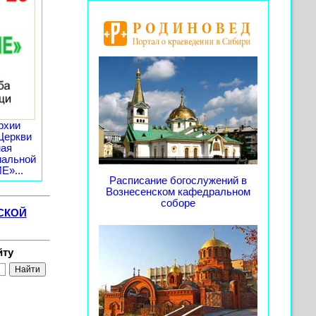
рхии
Церкви
ная
иальной
»...
Расписание богослужений в
Вознесенском кафедральном
соборе
СКОЙ
йту