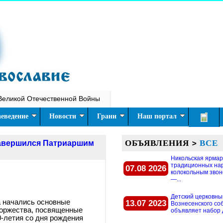
Великой Отечественной Войны
еведение
Новости
Грани
Наш портал
ОБЪЯВЛЕНИЯ
>
ВСЕ
 завершился Патриаршим
Никольская ярмар
традиционных на
07.08 2026
колокольным звон
—...
Детский церковны
а начались основные
13.07 2023
Вознесенского со
оржества, посвященные
объявляет набор д
-летия со дня рождения