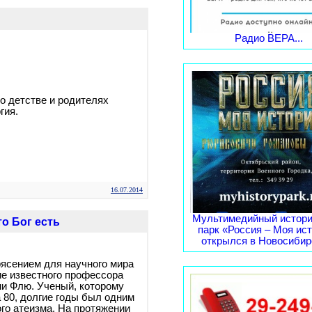
Радио ВЕРА...
о детстве и родителях
гия.
16.07.2014
Мультимедийный истори
о Бог есть
парк «Россия – Моя ис
открылся в Новосибирс
ясением для научного мира
е известного профессора
и Флю. Ученый, которому
а 80, долгие годы был одним
ого атеизма. На протяжении