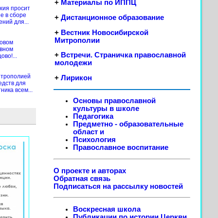
+
Материалы по ИППЦ
хия просит
е в сборе
+
Дистанционное образование
ений для...
+
Вестник Новосибирской
Митрополии
новом
ивном
+
Встречи. Страничка православной
во!...
молодежи
итрополией
+
Лирикон
едств для
ика всем...
Основы православной
культуры в школе
Педагогика
Предметно - образовательные
област
и
Психология
Православное воспитание
О проекте и авторах
Обратная связь
Подписаться на рассылку новостей
Воскресная школа
Публикации по истории Церкви