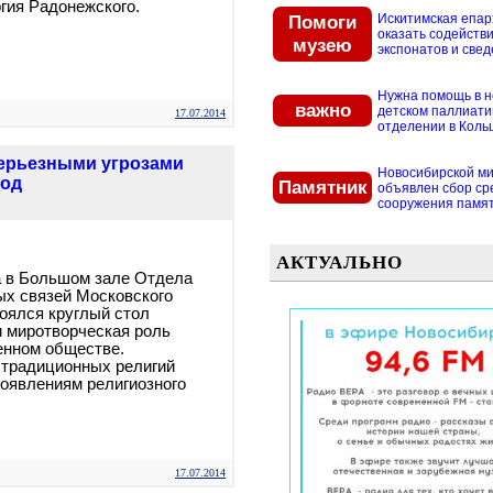
гия Радонежского.
Помоги
Искитимская епар
оказать содействи
музею
экспонатов и свед
Нужна помощь в 
важно
детском паллиат
17.07.2014
отделении в Кольцо
серьезными угрозами
Новосибирской м
под
Памятник
объявлен сбор ср
сооружения памятн
АКТУАЛЬНО
а в Большом зале Отдела
ых связей Московского
оялся круглый стол
 миротворческая роль
енном обществе.
 традиционных религий
роявлениям религиозного
17.07.2014