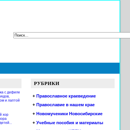
РУБРИКИ
ка с дефиле
+
Православное краеведение
рядов,
ом и лаптой
+
Православие в нашем крае
+
Новомученики Новосибирские
й хор
бора
+
Учебные пособия и материалы
етей...