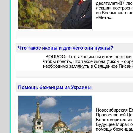
десятилетий Флю 
лекции, построенн
во Всевышнего не
«Мета».
Что такое иконы и для чего они нужны?
ВОПРОС: Что такое иконы и для чего они 
чтобы понять, что такое икона ("икон" - обр
необходимо заглянуть в Священное Писан
Помощь беженцам из Украины
Новосибирская Е
Православной Цер
Благотворительн
Будущее Мира» о
помощь беженцам 