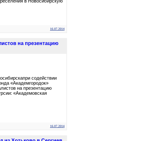
ереселения в Новосибирскую
16.07.2014
листов на презентацию
восибирскапри содействии
онда «Академгородок»
листов на презентацию
урсии: «Академовская
16.07.2014
д из Хотьково в Сергиев