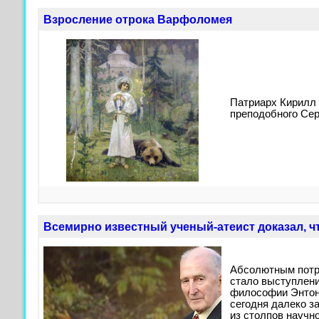
Взросление отрока Варфоломея
Патриарх Кирилл 
преподобного Сер
Всемирно известный ученый-атеист доказал, чт
Абсолютным потр
стало выступлени
философии Энтон
сегодня далеко з
из столпов научн