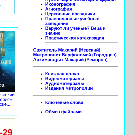
Иконография
Агиография
Церковные праздники
Православные учебные
заведения
Веруют ли ученые? Вера и
знание
Практическая катехизация
Святитель Макарий (Невский)
Митрополит Варфоломей (Городцев)
Архимандрит Макарий (Реморов)
Книжная полка
Видеоматериалы
Аудиоматериалы
Издания митрополии
ческий
тория»
Ключевые слова
ке...
Обмен файлами