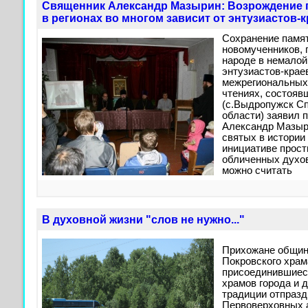
Священник Александр Мазырин: Возрождение 
в регионах во многом зависит от энтузиастов-
Сохранение памят
новомученников, 
народе в немалой
энтузиастов-крае
межрегиональных
чтениях, состояв
(с.Выдропужск Сп
области) заявил
Александр Мазыри
святых в истории
инициативе прос
обличенных духо
можно считать
В духовной жизни "cлов не нужно..."
Прихожане общин
Покровского храм
присоединившиеся
храмов города и 
традиции отпразд
Первоверховных а