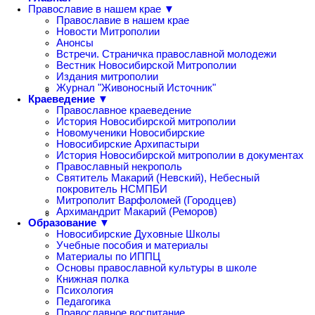
Православие в нашем крае ▼
Православие в нашем крае
Новости Митрополии
Анонсы
Встречи. Страничка православной молодежи
Вестник Новосибирской Митрополии
Издания митрополии
Журнал "Живоносный Источник"
Краеведение ▼
Православное краеведение
История Новосибирской митрополии
Новомученики Новосибирские
Новосибирские Архипастыри
История Новосибирской митрополии в документах
Православный некрополь
Святитель Макарий (Невский), Небесный
покровитель НСМПБИ
Митрополит Варфоломей (Городцев)
Архимандрит Макарий (Реморов)
Образование ▼
Новосибирские Духовные Школы
Учебные пособия и материалы
Материалы по ИППЦ
Основы православной культуры в школе
Книжная полка
Психология
Педагогика
Православное воспитание