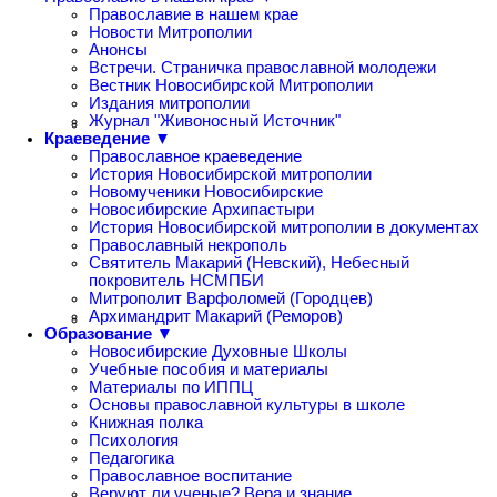
Православие в нашем крае
Новости Митрополии
Анонсы
Встречи. Страничка православной молодежи
Вестник Новосибирской Митрополии
Издания митрополии
Журнал "Живоносный Источник"
Краеведение ▼
Православное краеведение
История Новосибирской митрополии
Новомученики Новосибирские
Новосибирские Архипастыри
История Новосибирской митрополии в документах
Православный некрополь
Святитель Макарий (Невский), Небесный
покровитель НСМПБИ
Митрополит Варфоломей (Городцев)
Архимандрит Макарий (Реморов)
Образование ▼
Новосибирские Духовные Школы
Учебные пособия и материалы
Материалы по ИППЦ
Основы православной культуры в школе
Книжная полка
Психология
Педагогика
Православное воспитание
Веруют ли ученые? Вера и знание