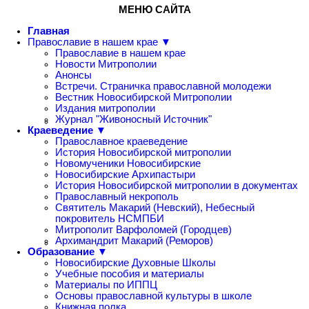
МЕНЮ САЙТА
Главная
Православие в нашем крае ▼
Православие в нашем крае
Новости Митрополии
Анонсы
Встречи. Страничка православной молодежи
Вестник Новосибирской Митрополии
Издания митрополии
Журнал "Живоносный Источник"
Краеведение ▼
Православное краеведение
История Новосибирской митрополии
Новомученики Новосибирские
Новосибирские Архипастыри
История Новосибирской митрополии в документах
Православный некрополь
Святитель Макарий (Невский), Небесный
покровитель НСМПБИ
Митрополит Варфоломей (Городцев)
Архимандрит Макарий (Реморов)
Образование ▼
Новосибирские Духовные Школы
Учебные пособия и материалы
Материалы по ИППЦ
Основы православной культуры в школе
Книжная полка