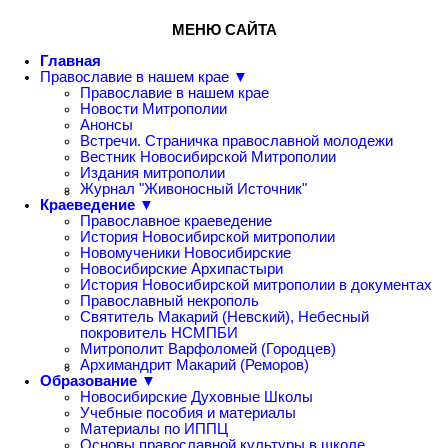
МЕНЮ САЙТА
Главная
Православие в нашем крае ▼
Православие в нашем крае
Новости Митрополии
Анонсы
Встречи. Страничка православной молодежи
Вестник Новосибирской Митрополии
Издания митрополии
Журнал "Живоносный Источник"
Краеведение ▼
Православное краеведение
История Новосибирской митрополии
Новомученики Новосибирские
Новосибирские Архипастыри
История Новосибирской митрополии в документах
Православный некрополь
Святитель Макарий (Невский), Небесный
покровитель НСМПБИ
Митрополит Варфоломей (Городцев)
Архимандрит Макарий (Реморов)
Образование ▼
Новосибирские Духовные Школы
Учебные пособия и материалы
Материалы по ИППЦ
Основы православной культуры в школе