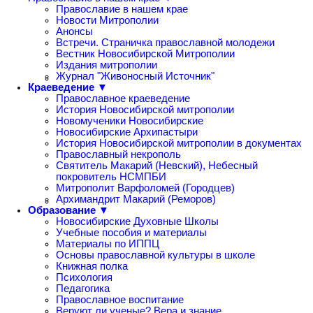
Православие в нашем крае
Новости Митрополии
Анонсы
Встречи. Страничка православной молодежи
Вестник Новосибирской Митрополии
Издания митрополии
Журнал "Живоносный Источник"
Краеведение ▼
Православное краеведение
История Новосибирской митрополии
Новомученики Новосибирские
Новосибирские Архипастыри
История Новосибирской митрополии в документах
Православный некрополь
Святитель Макарий (Невский), Небесный
покровитель НСМПБИ
Митрополит Варфоломей (Городцев)
Архимандрит Макарий (Реморов)
Образование ▼
Новосибирские Духовные Школы
Учебные пособия и материалы
Материалы по ИППЦ
Основы православной культуры в школе
Книжная полка
Психология
Педагогика
Православное воспитание
Веруют ли ученые? Вера и знание