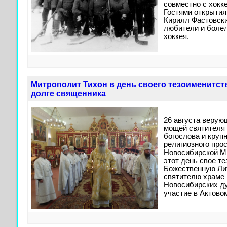
совместно с хокк
Гостями открытия
Кирилл Фастовск
любители и боле
хоккея.
Митрополит Тихон в день своего тезоименитст
долге священника
26 августа верую
мощей святителя 
богослова и круп
религиозного прос
Новосибирской М
этот день свое т
Божественную Ли
святителю храме 
Новосибирских д
участие в Актово