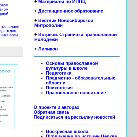
+
Материалы по ИППЦ
новом
ивном
+
Дистанционное образование
во!...
+
Вестник Новосибирской
Митрополии
итрополией
едств для
+
Встречи. Страничка православной
ика всем...
молодежи
+
Лирикон
Основы православной
культуры в школе
Педагогика
Предметно - образовательные
област
и
Психология
Православное воспитание
О проекте и авторах
Обратная связь
Подписаться на рассылку новостей
Воскресная школа
Публикации по истории Церкви