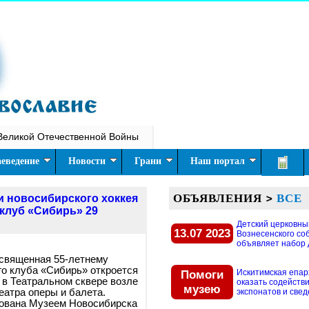
Великой Отечественной Войны
еведение
Новости
Грани
Наш портал
ОБЪЯВЛЕНИЯ
>
ВСЕ
и новосибирского хоккея
клуб «Сибирь» 29
Детский церковны
13.07 2023
Вознесенского со
объявляет набор д
освященная 55-летнему
о клуба «Сибирь» откроется
Помоги
Искитимская епар
0 в Театральном сквере возле
оказать содействи
музею
еатра оперы и балета.
экспонатов и свед
зована Музеем Новосибирска