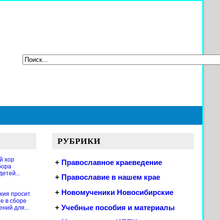
РУБРИКИ
й хор
+
Православное краеведение
бора
етей...
+
Православие в нашем крае
+
Новомученики Новосибирские
хия просит
е в сборе
+
Учебные пособия и материалы
ений для...