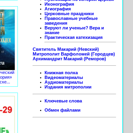
Иконография
Агиография
Церковные праздники
Православные учебные
заведения
Веруют ли ученые? Вера и
знание
Практическая катехизация
Святитель Макарий (Невский)
Митрополит Варфоломей (Городцев)
Архимандрит Макарий (Реморов)
ческий
Книжная полка
тория»
Видеоматериалы
ке...
Аудиоматериалы
Издания митрополии
Ключевые слова
Обмен файлами