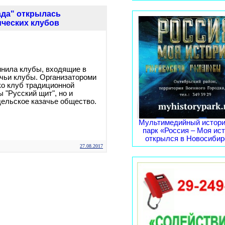
ада" открылась
ческих клубов
инила клубы, входящие в
чьи клубы. Организатороми
ко клуб традиционной
 "Русский щит", но и
ельское казачье общество.
Мультимедийный истори
парк «Россия – Моя ис
открылся в Новосибирс
27.08.2017