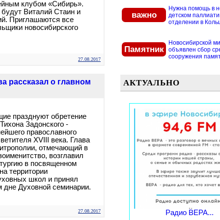
ейным клубом «Сибирь».
Нужна помощь в 
 будут Виталий Стаин и
важно
детском паллиат
ий. Приглашаются все
отделении в Кольцо
льщики новосибирского
Новосибирской м
Памятник
объявлен сбор ср
сооружения памятн
27.08.2017
ва рассказал о главном
АКТУАЛЬНО
щие празднуют обретение
Тихона Задонского -
нейшего православного
ветителя XVIII века. Глава
итрополии, отмечающий в
езоименитство, возглавил
тургию в посвященном
на территории
уховных школ и принял
м дне Духовной семинарии.
27.08.2017
Радио ВЕРА...