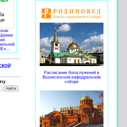
рхии
Церкви
ная
иальной
»...
СКОЙ
Расписание богослужений в
Вознесенском кафедральном
йту
соборе