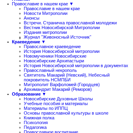
Православие в нашем крае ▼
Православие в нашем крае
Новости Митрополии
Анонсы
Встречи. Страничка православной молодежи
Вестник Новосибирской Митрополии
Издания митрополии
Журнал "Живоносный Источник"
Краеведение ▼
Православное краеведение
История Новосибирской митрополии
Новомученики Новосибирские
Новосибирские Архипастыри
История Новосибирской митрополии в документах
Православный некрополь
Святитель Макарий (Невский), Небесный
покровитель НСМПБИ
Митрополит Варфоломей (Городцев)
Архимандрит Макарий (Реморов)
Образование ▼
Новосибирские Духовные Школы
Учебные пособия и материалы
Материалы по ИППЦ
Основы православной культуры в школе
Книжная полка
Психология
Педагогика
Православное воспитание