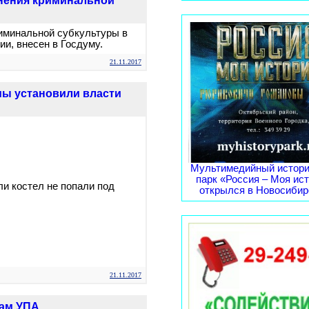
анения криминальной
иминальной субкультуры в
и, внесен в Госдуму.
21.11.2017
мы установили власти
Мультимедийный истори
парк «Россия – Моя ис
ли костел не попали под
открылся в Новосибирс
21.11.2017
вам УПА