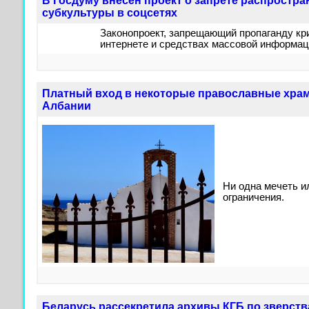
В Госдуму внесен проект о запрете распростр
субкультуры в соцсетях
Законопроект, запрещающий пропаганду кр
интернете и средствах массовой информаци
Платный вход в некоторые православные хра
Албании
Ни одна мечеть и
ограничения.
Беларусь рассекретила архивы КГБ по зверст