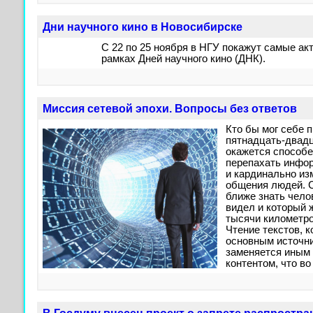
Дни научного кино в Новосибирске
С 22 по 25 ноября в НГУ покажут самые а
рамках Дней научного кино (ДНК).
Миссия сетевой эпохи. Вопросы без ответов
Кто бы мог себе 
пятнадцать-двадц
окажется способе
перепахать инфор
и кардинально из
общения людей. 
ближе знать челов
видел и который ж
тысячи километро
Чтение текстов, 
основным источни
заменяется иным
контентом, что во