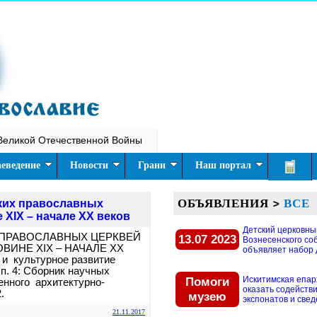
Великой Отечественной Войны
еведение
Новости
Грани
Наш портал
ОБЪЯВЛЕНИЯ
>
ВСЕ
ских православных
 XIX – начале XX веков
Детский церковны
 ПРАВОСЛАВНЫХ ЦЕРКВЕЙ
13.07 2023
Вознесенского со
ВИНЕ XIX – НАЧАЛЕ XX
объявляет набор д
и культурное развитие
ып. 4: Сборник научных
Помоги
Искитимская епар
венного архитектурно-
оказать содействи
.
музею
экспонатов и свед
21.11.2017