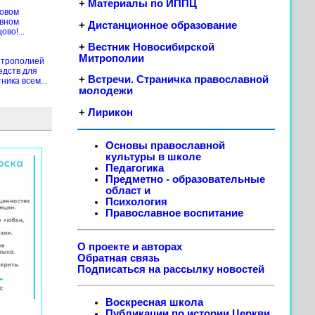
+
Материалы по ИППЦ
новом
ивном
+
Дистанционное образование
во!...
+
Вестник Новосибирской
Митрополии
итрополией
едств для
+
Встречи. Страничка православной
ика всем...
молодежи
+
Лирикон
Основы православной
культуры в школе
Педагогика
Предметно - образовательные
област
и
Психология
Православное воспитание
О проекте и авторах
Обратная связь
Подписаться на рассылку новостей
Воскресная школа
Публикации по истории Церкви