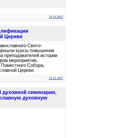
21.11.2017
алификации
й Церкви
равославного Свято-
 прошли курсы повышения
а преподавателей истории
ром мероприятия,
о Поместного Собора,
славной Церкви.
21.11.2017
й духовной семинарии,
ославную духовную