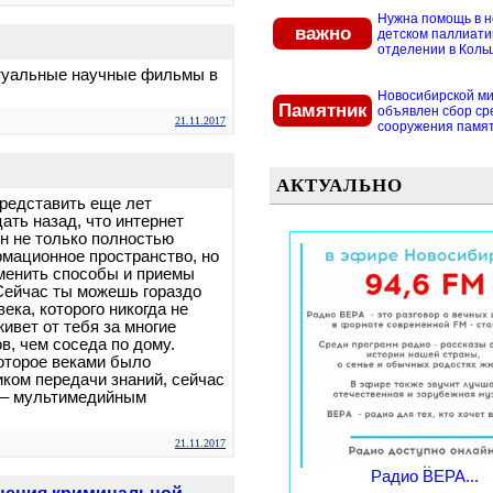
Нужна помощь в 
важно
детском паллиат
отделении в Кольцо
ктуальные научные фильмы в
Новосибирской м
Памятник
объявлен сбор ср
21.11.2017
сооружения памятн
АКТУАЛЬНО
представить еще лет
ать назад, что интернет
н не только полностью
мационное пространство, но
менить способы и приемы
Сейчас ты можешь гораздо
ека, которого никогда не
ивет от тебя за многие
в, чем соседа по дому.
которое веками было
ком передачи знаний, сейчас
 – мультимедийным
21.11.2017
Радио ВЕРА...