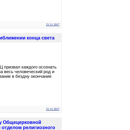
21.11.2017
иближении конца света
 призвал каждого осознать
за весь человеческий род и
зание в бездну окончания
21.11.2017
ду Общецерковной
 отделом религиозного