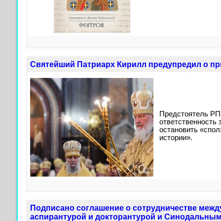
Святейший Патриарх Кирилл предупредил о пр
Предстоятель РПЦ
ответственность 
остановить «спол
истории».
Подписано соглашение о сотрудничестве меж
аспирантурой и докторантурой и Синодальным