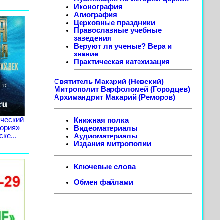
Иконография
Агиография
Церковные праздники
Православные учебные
заведения
Веруют ли ученые? Вера и
знание
Практическая катехизация
Святитель Макарий (Невский)
Митрополит Варфоломей (Городцев)
Архимандрит Макарий (Реморов)
ческий
Книжная полка
тория»
Видеоматериалы
ке...
Аудиоматериалы
Издания митрополии
Ключевые слова
Обмен файлами