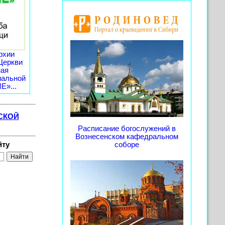
рхии
Церкви
ная
иальной
»...
СКОЙ
Расписание богослужений в
Вознесенском кафедральном
йту
соборе