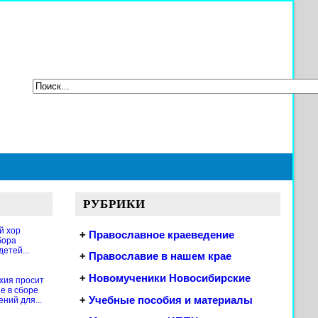
РУБРИКИ
й хор
+
Православное краеведение
бора
етей...
+
Православие в нашем крае
+
Новомученики Новосибирские
хия просит
е в сборе
+
Учебные пособия и материалы
ений для...