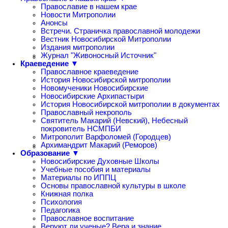
Православие в нашем крае
Новости Митрополии
Анонсы
Встречи. Страничка православной молодежи
Вестник Новосибирской Митрополии
Издания митрополии
Журнал "Живоносный Источник"
Краеведение ▼
Православное краеведение
История Новосибирской митрополии
Новомученики Новосибирские
Новосибирские Архипастыри
История Новосибирской митрополии в документах
Православный некрополь
Святитель Макарий (Невский), Небесный
покровитель НСМПБИ
Митрополит Варфоломей (Городцев)
Архимандрит Макарий (Реморов)
Образование ▼
Новосибирские Духовные Школы
Учебные пособия и материалы
Материалы по ИППЦ
Основы православной культуры в школе
Книжная полка
Психология
Педагогика
Православное воспитание
Веруют ли ученые? Вера и знание