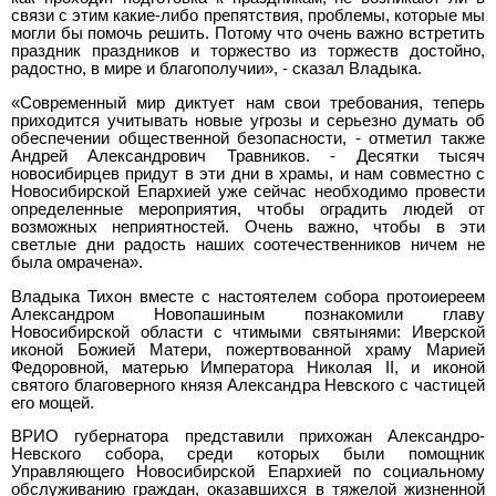
связи с этим какие-либо препятствия, проблемы, которые мы
могли бы помочь решить. Потому что очень важно встретить
праздник праздников и торжество из торжеств достойно,
радостно, в мире и благополучии», - сказал Владыка.
«Современный мир диктует нам свои требования, теперь
приходится учитывать новые угрозы и серьезно думать об
обеспечении общественной безопасности, - отметил также
Андрей Александрович Травников. - Десятки тысяч
новосибирцев придут в эти дни в храмы, и нам совместно с
Новосибирской Епархией уже сейчас необходимо провести
определенные мероприятия, чтобы оградить людей от
возможных неприятностей. Очень важно, чтобы в эти
светлые дни радость наших соотечественников ничем не
была омрачена».
Владыка Тихон вместе с настоятелем собора протоиереем
Александром Новопашиным познакомили главу
Новосибирской области с чтимыми святынями: Иверской
иконой Божией Матери, пожертвованной храму Марией
Федоровной, матерью Императора Николая
II
, и иконой
святого благоверного князя Александра Невского с частицей
его мощей.
ВРИО губернатора представили прихожан Александро-
Невского собора, среди которых были помощник
Управляющего Новосибирской Епархией по социальному
обслуживанию граждан, оказавшихся в тяжелой жизненной