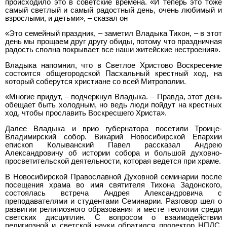
происходило это в советские времена. «И теперь это тоже
самый светлый и самый радостный день, очень любимый и
взрослыми, и детьми», – сказал он
«Это семейный праздник, – заметил Владыка Тихон, – в этот
день мы прощаем друг другу обиды, потому что праздничная
радость сполна покрывает все наши житейские нестроения».
Владыка напомнил, что в Светлое Христово Воскресение
состоится общегородской Пасхальный крестный ход, на
который соберутся христиане со всей Митрополии.
«Многие придут, – подчеркнул Владыка. – Правда, этот день
обещает быть холодным, но ведь люди пойдут на крестных
ход, чтобы прославить Воскресшего Христа».
Далее Владыка и врио губернатора посетили Троице-
Владимирский собор. Викарий Новосибирской Епархии
епископ Колыванский Павел рассказал Андрею
Александровичу об истории собора и большой духовно-
просветительской деятельности, которая ведется при храме.
В Новосибирской Православной Духовной семинарии после
посещения храма во имя святителя Тихона Задонского,
состоялась встреча Андрея Александровича с
преподавателями и студентами Семинарии. Разговор шел о
развитии религиозного образования и месте теологии среди
светских дисциплин. С вопросом о взаимодействии
религиозной и светской науки обратился проректор НПДС,