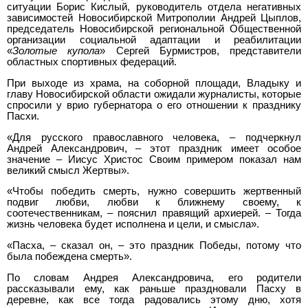
ситуации Борис Кислый, руководитель отдела негативных
зависимостей Новосибирской Митрополии Андрей Цыплов,
председатель Новосибирской региональной Общественной
организации социальной адаптации и реабилитации
«
Золотые купола
» Сергей Бурмистров, представители
областных спортивных федераций.
При выходе из храма, на соборной площади, Владыку и
главу Новосибирской области ожидали журналисты, которые
спросили у врио губернатора о его отношении к празднику
Пасхи.
«Для русского православного человека, – подчеркнул
Андрей Александрович, – этот праздник имеет особое
значение – Иисус Христос Своим примером показал нам
великий смысл Жертвы».
«Чтобы победить смерть, нужно совершить жертвенный
подвиг любви, любви к ближнему своему, к
соотечественникам, – пояснил правящий архиерей. – Тогда
жизнь человека будет исполнена и цели, и смысла».
«Пасха, – сказал он, – это праздник Победы, потому что
была побеждена смерть».
По словам Андрея Александровича, его родители
рассказывали ему, как раньше праздновали Пасху в
деревне, как все тогда радовались этому дню, хотя