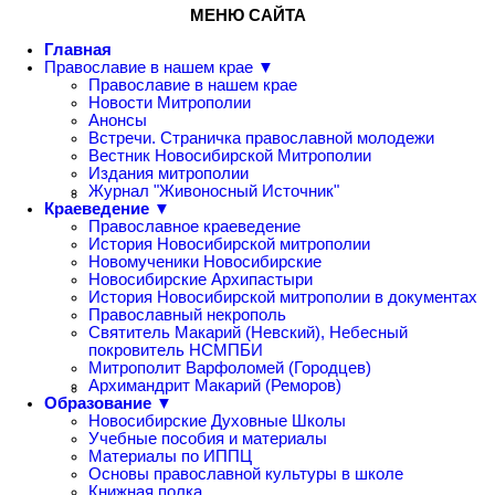
МЕНЮ САЙТА
Главная
Православие в нашем крае ▼
Православие в нашем крае
Новости Митрополии
Анонсы
Встречи. Страничка православной молодежи
Вестник Новосибирской Митрополии
Издания митрополии
Журнал "Живоносный Источник"
Краеведение ▼
Православное краеведение
История Новосибирской митрополии
Новомученики Новосибирские
Новосибирские Архипастыри
История Новосибирской митрополии в документах
Православный некрополь
Святитель Макарий (Невский), Небесный
покровитель НСМПБИ
Митрополит Варфоломей (Городцев)
Архимандрит Макарий (Реморов)
Образование ▼
Новосибирские Духовные Школы
Учебные пособия и материалы
Материалы по ИППЦ
Основы православной культуры в школе
Книжная полка