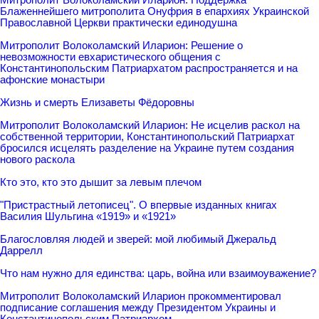
Блаженнейшего митрополита Онуфрия в епархиях Украинской
Православной Церкви практически единодушна
Митрополит Волоколамский Иларион: Решение о
невозможности евхаристического общения с
Константинопольским Патриархатом распространяется и на
афонские монастыри
Жизнь и смерть Елизаветы Фёдоровны
Митрополит Волоколамский Иларион: Не исцелив раскол на
собственной территории, Константинопольский Патриархат
бросился исцелять разделение на Украине путем создания
нового раскола
Кто это, кто это дышит за левым плечом
"Пристрастный летописец". О впервые изданных книгах
Василия Шульгина «1919» и «1921»
Благословляя людей и зверей: мой любимый Джеральд
Даррелл
Что нам нужно для единства: царь, война или взаимоуважение?
Митрополит Волоколамский Иларион прокомментировал
подписание соглашения между Президентом Украины и
Константинопольским Патриархом