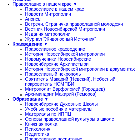
Православие в нашем крае ▼
Православие в нашем крае
Новости Митрополии
Анонсы
Встречи. Страничка православной молодежи
Вестник Новосибирской Митрополии
Издания митрополии
Журнал "Живоносный Источник"
Краеведение ▼
Православное краеведение
История Новосибирской митрополии
Новомученики Новосибирские
Новосибирские Архипастыри
История Новосибирской митрополии в документах
Православный некрополь
Святитель Макарий (Невский), Небесный
покровитель НСМПБИ
Митрополит Варфоломей (Городцев)
Архимандрит Макарий (Реморов)
Образование ▼
Новосибирские Духовные Школы
Учебные пособия и материалы
Материалы по ИППЦ
Основы православной культуры в школе
Книжная полка
Психология
Педагогика
Православное воспитание