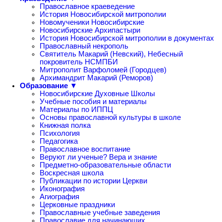
Православное краеведение
История Новосибирской митрополии
Новомученики Новосибирские
Новосибирские Архипастыри
История Новосибирской митрополии в документах
Православный некрополь
Святитель Макарий (Невский), Небесный
покровитель НСМПБИ
Митрополит Варфоломей (Городцев)
Архимандрит Макарий (Реморов)
Образование ▼
Новосибирские Духовные Школы
Учебные пособия и материалы
Материалы по ИППЦ
Основы православной культуры в школе
Книжная полка
Психология
Педагогика
Православное воспитание
Веруют ли ученые? Вера и знание
Предметно-образовательные области
Воскресная школа
Публикации по истории Церкви
Иконография
Агиография
Церковные праздники
Православные учебные заведения
Православие для начинающих