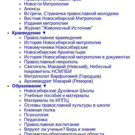
Новости Митрополии
Анонсы
Встречи. Страничка православной молодежи
Вестник Новосибирской Митрополии
Издания митрополии
Журнал "Живоносный Источник"
Краеведение ▼
Православное краеведение
История Новосибирской митрополии
Новомученики Новосибирские
Новосибирские Архипастыри
История Новосибирской митрополии в документах
Православный некрополь
Святитель Макарий (Невский), Небесный
покровитель НСМПБИ
Митрополит Варфоломей (Городцев)
Архимандрит Макарий (Реморов)
Образование ▼
Новосибирские Духовные Школы
Учебные пособия и материалы
Материалы по ИППЦ
Основы православной культуры в школе
Книжная полка
Психология
Педагогика
Православное воспитание
Веруют ли ученые? Вера и знание
Предметно-образовательные области