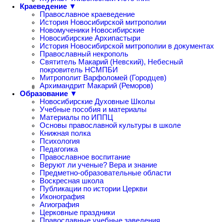
Краеведение ▼
Православное краеведение
История Новосибирской митрополии
Новомученики Новосибирские
Новосибирские Архипастыри
История Новосибирской митрополии в документах
Православный некрополь
Святитель Макарий (Невский), Небесный
покровитель НСМПБИ
Митрополит Варфоломей (Городцев)
Архимандрит Макарий (Реморов)
Образование ▼
Новосибирские Духовные Школы
Учебные пособия и материалы
Материалы по ИППЦ
Основы православной культуры в школе
Книжная полка
Психология
Педагогика
Православное воспитание
Веруют ли ученые? Вера и знание
Предметно-образовательные области
Воскресная школа
Публикации по истории Церкви
Иконография
Агиография
Церковные праздники
Православные учебные заведения