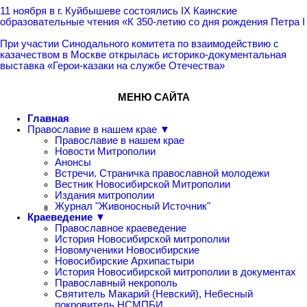
11 ноября в г. Куйбышеве состоялись IX Каинские
образовательные чтения «К 350-летию со дня рождения Петра I
При участии Синодального комитета по взаимодействию с
казачеством в Москве открылась историко-документальная
выставка «Герои-казаки на службе Отечества»
МЕНЮ САЙТА
Главная
Православие в нашем крае ▼
Православие в нашем крае
Новости Митрополии
Анонсы
Встречи. Страничка православной молодежи
Вестник Новосибирской Митрополии
Издания митрополии
Журнал "Живоносный Источник"
Краеведение ▼
Православное краеведение
История Новосибирской митрополии
Новомученики Новосибирские
Новосибирские Архипастыри
История Новосибирской митрополии в документах
Православный некрополь
Святитель Макарий (Невский), Небесный
покровитель НСМПБИ