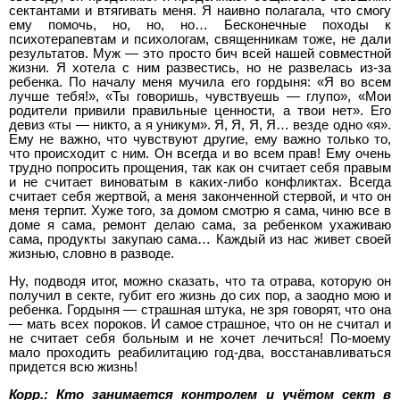
сектантами и втягивать меня. Я наивно полагала, что смогу
ему помочь, но, но, но… Бесконечные походы к
психотерапевтам и психологам, священникам тоже, не дали
результатов. Муж — это просто бич всей нашей совместной
жизни. Я хотела с ним развестись, но не развелась из-за
ребенка. По началу меня мучила его гордыня: «Я во всем
лучше тебя!», «Ты говоришь, чувствуешь — глупо», «Мои
родители привили правильные ценности, а твои нет». Его
девиз «ты — никто, а я уникум». Я, Я, Я, Я… везде одно «я».
Ему не важно, что чувствуют другие, ему важно только то,
что происходит с ним. Он всегда и во всем прав! Ему очень
трудно попросить прощения, так как он считает себя правым
и не считает виноватым в каких-либо конфликтах. Всегда
считает себя жертвой, а меня законченной стервой, и что он
меня терпит. Хуже того, за домом смотрю я сама, чиню все в
доме я сама, ремонт делаю сама, за ребенком ухаживаю
сама, продукты закупаю сама… Каждый из нас живет своей
жизнью, словно в разводе.
Ну, подводя итог, можно сказать, что та отрава, которую он
получил в секте, губит его жизнь до сих пор, а заодно мою и
ребенка. Гордыня — страшная штука, не зря говорят, что она
— мать всех пороков. И самое страшное, что он не считал и
не считает себя больным и не хочет лечиться! По-моему
мало проходить реабилитацию год-два, восстанавливаться
придется всю жизнь!
Корр.: Кто занимается контролем и учётом сект в