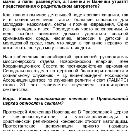
мамы и папы разведутся, а Танечки и Ванечки утратят
представления о родительском авторитете?
Как в животном мире детенышей подстерегают хищники, так
и в социальном мире таятся большие опасности для
молодежи: наркомания, секты и прочие извращения. Один
раз проглядишь и все. Последствия часто непоправимы. А
ведь особое внимание должно уделяться опасной
криминальной среде, насилию, агрессии в детской и
молодежной среде, тому, что люди, в принципе, нередко не
хотят знать, но куда могут попасть их дети.
Наш собеседник новосибирский протоиерей, руководитель
миссионерского отдела Новосибирской епархии, член
Координационного Совета по противодействию наркомании
Синодального отдела по церковной благотворительности и
социальному служению РПЦ, вице-президент Российской
Ассоциации центров по изучению религий и сект (РАЦИРС)
около 30 лет занимается изучением тоталитарного
сектантства.
Корр.: Какие христианские течения в Православной
церкви относят к сектам?
Протоиерей Александр Новопашин: В Православной Церкви
и священнослужители, и ученые-религиоведы к
христианской религиозной конфессии относят католицизм.
Протестантские деноминации принято называть
протестантскими церквями, к ним относятся лютеранство,