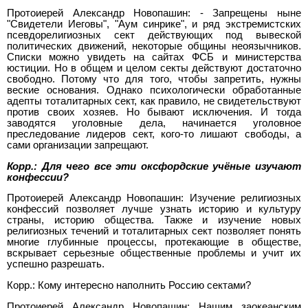
Протоиерей Александр Новопашин: - Запрещены ныне
"Свидетели Иеговы", "Аум синрике", и ряд экстремистских
псевдорелигиозных сект действующих под вывеской
политических движений, некоторые общины неоязычников.
Списки можно увидеть на сайтах ФСБ и министерства
юстиции. Но в общем и целом секты действуют достаточно
свободно. Потому что для того, чтобы запретить, нужны
веские основания. Однако психологически обработанные
адепты тоталитарных сект, как правило, не свидетельствуют
против своих хозяев. Но бывают исключения. И тогда
заводятся уголовные дела, начинается уголовное
преследование лидеров сект, кого-то лишают свободы, а
сами организации запрещают.
Корр.: Для чего все эти оксфордские учёные изучают
конфессии?
Протоиерей Александр Новопашин: Изучение религиозных
конфессий позволяет лучше узнать историю и культуру
страны, историю общества. Также и изучение новых
религиозных течений и тоталитарных сект позволяет понять
многие глубинные процессы, протекающие в обществе,
вскрывает серьезные общественные проблемы и учит их
успешно разрешать.
Корр.: Кому интересно наполнить Россию сектами?
Протоиерей Александр Новопашин: Нашим заокеанским