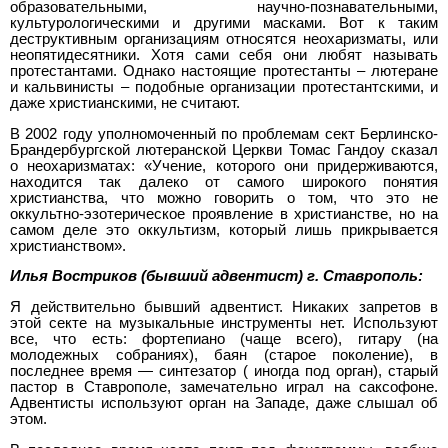
образовательными, научно-познавательными,
культурологическими и другими масками. Вот к таким
деструктивным организациям относятся неохаризматы, или
неопятидесятники. Хотя сами себя они любят называть
протестантами. Однако настоящие протестанты – лютеране
и кальвинисты – подобные организации протестантскими, и
даже христианскими, не считают.
В 2002 году уполномоченный по проблемам сект Берлинско-
Брандербургской лютеранской Церкви Томас Гандоу сказал
о неохаризматах: «Учение, которого они придерживаются,
находится так далеко от самого широкого понятия
христианства, что можно говорить о том, что это не
оккультно-эзотерическое проявление в христианстве, но на
самом деле это оккультизм, который лишь прикрывается
христианством».
Илья Востриков (бывший адвентист) г. Ставрополь:
Я действительно бывший адвентист. Никаких запретов в
этой секте на музыкальные инструменты нет. Используют
все, что есть: фортепиано (чаще всего), гитару (на
молодежных собраниях), баян (старое поколение), в
последнее время — синтезатор ( иногда под орган), старый
пастор в Ставрополе, замечательно играл на саксофоне.
Адвентисты используют орган на Западе, даже слышал об
этом.