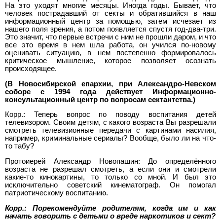
На это уходят многие месяцы. Иногда годы. Бывает, что
человек пострадавший от секты и обратившийся в наш
информационный центр за помощью, затем исчезает из
нашего поля зрения, а потом появляется спустя год-два-три.
Это значит, что первые встречи с ним не прошли даром, и что
все это время в нем шла работа, он учился по-новому
оценивать ситуацию, в нем постепенно формировалось
критическое мышление, которое позволяет осознать
происходящее.
(В Новосибирской епархии, при Александро-Невском
соборе с 1994 года действует Информационно-
консультационный центр по вопросам сектантства.)
Корр.: Теперь вопрос по поводу воспитания детей
телевизором. Своим детям, с какого возраста Вы разрешали
смотреть телевизионные передачи с картинами насилия,
например, криминальные сериалы? Вообще, было ли на что-
то табу?
Протоиерей Александр Новопашин: До определённого
возраста не разрешал смотреть, а если они и смотрели
какие-то кинокартины, то только со мной. И был это
исключительно советский кинематограф. Он помогал
патриотическому воспитанию.
Корр.: Порекомендуйте родителям, когда им и как
начать говорить с детьми о вреде наркотиков и сект?