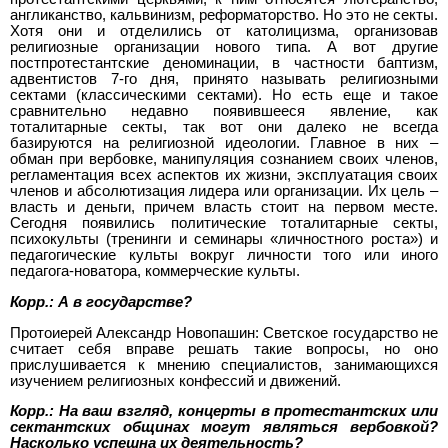
англиканство, кальвинизм, реформаторство. Но это не секты.
Хотя они и отделились от католицизма, организовав
религиозные организации нового типа. А вот другие
постпротестантские деноминации, в частности баптизм,
адвентистов 7-го дня, принято называть религиозными
сектами (классическими сектами). Но есть еще и такое
сравнительно недавно появившееся явление, как
тоталитарные секты, так вот они далеко не всегда
базируются на религиозной идеологии. Главное в них –
обман при вербовке, манипуляция сознанием своих членов,
регламентация всех аспектов их жизни, эксплуатация своих
членов и абсолютизация лидера или организации. Их цель –
власть и деньги, причем власть стоит на первом месте.
Сегодня появились политические тоталитарные секты,
психокульты (тренинги и семинары «личностного роста») и
педагогические культы вокруг личности того или иного
педагога-новатора, коммерческие культы.
Корр.: А в государстве?
Протоиерей Александр Новопашин: Светское государство не
считает себя вправе решать такие вопросы, но оно
прислушивается к мнению специалистов, занимающихся
изучением религиозных конфессий и движений.
Корр.: На ваш взгляд, концерты в протестантских или
сектантских общинах могут являться вербовкой?
Насколько успешна их деятельность?