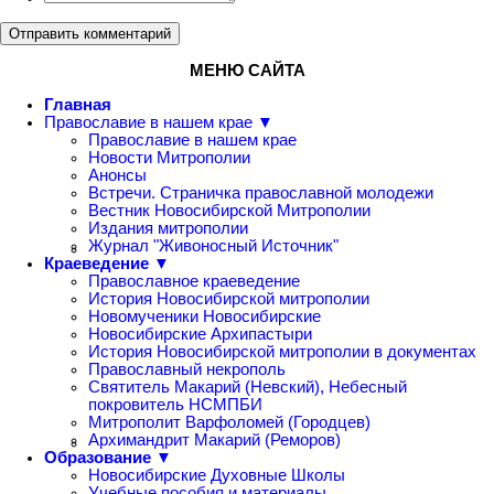
Отправить комментарий
МЕНЮ САЙТА
Главная
Православие в нашем крае ▼
Православие в нашем крае
Новости Митрополии
Анонсы
Встречи. Страничка православной молодежи
Вестник Новосибирской Митрополии
Издания митрополии
Журнал "Живоносный Источник"
Краеведение ▼
Православное краеведение
История Новосибирской митрополии
Новомученики Новосибирские
Новосибирские Архипастыри
История Новосибирской митрополии в документах
Православный некрополь
Святитель Макарий (Невский), Небесный
покровитель НСМПБИ
Митрополит Варфоломей (Городцев)
Архимандрит Макарий (Реморов)
Образование ▼
Новосибирские Духовные Школы
Учебные пособия и материалы