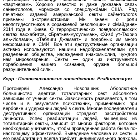
«партнерам». Хорошо известно и даже доказана связь
сайентологов, мормонов со спецслужбами США. Ряд
печатных изданий американской секты сайентологов
признаны экстремистскими. Мы знаем о роли
неопятидесятников в «оранжевой революции» и «Майдане»
2014 года в Киеве. О террористических псевдоисламских
сектах ваххабитов, «Братьев-мусульман», «Хизб ут-Тахрир
аль-Ислами», «Таблиги Джамаат» и подобных им много
информации в СМИ. Все эти деструктивные организации
активно используются нашими недоброжелателями для
разделения общества, насаждения инакомыслия, чуждого
нам мировоззрения. Секты — один из инструментов
порабощения нашего сознания, оружие большой
разрушительной силы.
Корр.: Постсектантские последствия. Реабилитация.
Протоиерей Александр Новопашин: Абсолютное
большинство адептов тоталитарных сект абсолютно
зависимы от учения секты. Зависимость развивается, в том
числе и в результате психотехник, применяемых при
вербовке и удержании людей в секте. Многие последователи
деструктивных организаций страдают расстройством
личности. Успех реабилитации людей, вышедших из
тоталитарной секты, зависит от многих факторов, которые
необходимо учитывать, чтобы проведенная работа была по-
настоящему эффективной. Выведение человека из секты и
его реабилитация всегда требует индивидуального подхода.