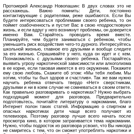
Протоиерей Александр Новопашин: В двух словах это не
расскажешь. Важно помнить: Дети, постоянно
контактирующие с родителями, реже ошибаются. Если Вы
будете интересоваться проблемами своего ребенка, то он
поймет озабоченность и пустит Вас в свою «подростковую»
жизнь, и если вдруг у него возникнут проблемы, он доверится
именно Вам. Старайтесь проводить время вместе.
Планируйте, чем будете заниматься с ребенком, чтобы
уменьшить риск воздействия чего-то дурного. Интересуйтесь
школьной жизнью, главное его друзьями и вообще следите
за его жизнью. Спрашивайте у него, куда он идет и с кем.
Познакомьтесь с друзьями своего ребенка. Постарайтесь
выявить угрозу наркотической зависимости или алкоголизма
в ее корне, если таковая имеется в его окружении. Покажите
ему свою любовь. Скажите об этом: «Мы тебя любим. Мы
хотим, чтобы ты был здоров и счастлив». Так же вам нужно
научить ребенка отвечать твердо «Нет» сверстникам,
друзьями и ни в коем случае не сомневаться в своем ответе.
Как правильно разговаривать о наркотиках? Нужно выбрать
подходящий момент для разговора. Предварительно
подготовьтесь, почитайте литературу о наркомании, благо
Интернет полон таких статей. Информацию о спиртном и
опасных наркотиках дети чаще всего получают из
телевизора. Поэтому разговор лучше всего начать после
просмотра кино, в котором затрагивается тема наркомании.
Нужно, чтобы подросток из разговора усвоил, что Вы никогда
не смиритесь с тем, что он сможет употреблять наркотики и