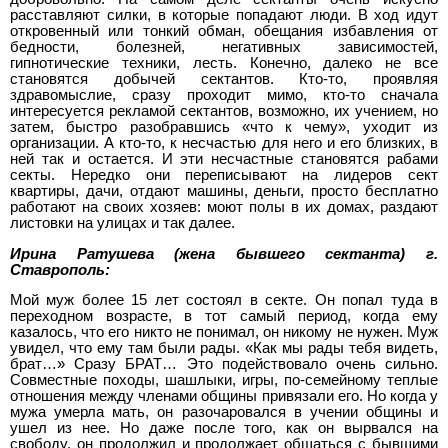
расставляют силки, в которые попадают люди. В ход идут
откровенный или тонкий обман, обещания избавления от
бедности, болезней, негативных зависимостей,
гипнотические техники, лесть. Конечно, далеко не все
становятся добычей сектантов. Кто-то, проявляя
здравомыслие, сразу проходит мимо, кто-то сначала
интересуется рекламой сектантов, возможно, их учением, но
затем, быстро разобравшись «что к чему», уходит из
организации. А кто-то, к несчастью для него и его близких, в
ней так и остается. И эти несчастные становятся рабами
секты. Нередко они переписывают на лидеров сект
квартиры, дачи, отдают машины, деньги, просто бесплатно
работают на своих хозяев: моют полы в их домах, раздают
листовки на улицах и так далее.
Ирина Ратушева (жена бывшего сектанта) г.
Ставрополь:
Мой муж более 15 лет состоял в секте. Он попал туда в
переходном возрасте, в тот самый период, когда ему
казалось, что его никто не понимал, он никому не нужен. Муж
увидел, что ему там были рады. «Как мы рады тебя видеть,
брат…» Сразу БРАТ… Это подействовало очень сильно.
Совместные походы, шашлыки, игры, по-семейному теплые
отношения между членами общины привязали его. Но когда у
мужа умерла мать, он разочаровался в учении общины и
ушел из нее. Но даже после того, как он вырвался на
свободу, он продолжил и продолжает общаться с бывшими