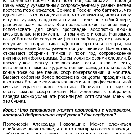
В последнее время часто поют под фонограммы, вообще
грань между музыкальным сопровождением у разных ветвей
протестантов снижается. Сейчас в России, что баптисты, что
адвентисты, что пятидесятники, что харизматы, играют одну
и ту же музыку, в одном и том же стиле, по крайней мере,
различия размываются. Все протестантские течения могут
использовать для своих проповедей абсолютно любые
музыкальные инструменты, в том числе и орган. Например,
на субботнем богослужении (или на любом другом) выходит
ведущий и говорит, типа: «Дорогие братья и сестры, мы
начинаем наше богослужение общим пением». Все встают,
открывают сборники гимнов и поют под сопровождение
пианино, или фонограммы. Затем молятся своими словами. В
промежутках между проповедями, если таковые есть,
вставляются номера художественной самодеятельности. В
конце тоже общее пение, сбор пожертвований, и молитва.
Бывают собрания более похожие на концерты, праздничные,
в которых больше самодеятельности или профессиональной
музыки, играется даже классика. Понимают, что музыка
очень важная сфера жизни. На молодежных собраниях
изредка можно услышать рок или рэп, хотя старые члены на
это бурчат.
Корр.: Что страшного может произойти с человеком,
который добровольно вербуется? Как вербуют?
Протоиерей Александр Новопашин: Может сложиться
ошибочное впечатление, что в тоталитарную секту приходят
добровольно. На самом деле сектанты очень искусно