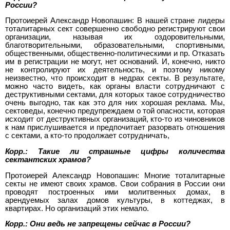
России?
Протоиерей Александр Новопашин: В нашей стране лидеры
тоталитарных сект совершенно свободно регистрируют свои
организации, называя их оздоровительными,
благотворительными, образовательными, спортивными,
общественными, общественно-политическими и пр. Отказать
им в регистрации не могут, нет оснований. И, конечно, никто
не контролируют их деятельность, и поэтому никому
неизвестно, что происходит в недрах секты. В результате,
можно часто видеть, как органы власти сотрудничают с
деструктивными сектами, для которых такое сотрудничество
очень выгодно, так как это для них хорошая реклама. Мы,
сектоведы, конечно предупреждаем о той опасности, которая
исходит от деструктивных организаций, кто-то из чиновников
к нам прислушивается и предпочитает разорвать отношения
с сектами, а кто-то продолжает сотрудничать,
Корр.: Такие ли страшные цифры количества
сектантских храмов?
Протоиерей Александр Новопашин: Многие тоталитарные
секты не имеют своих храмов. Свои собрания в России они
проводят построенных ими молитвенных домах, в
арендуемых залах домов культуры, в коттеджах, в
квартирах. Но организаций этих немало.
Корр.: Они ведь не запрещены сейчас в России?