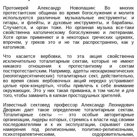
Протоиерей Александр Новопашин: Во многих
протестантских общинах во время богослужения и молитв
используются различные музыкальные инструменты: и
гитары, и флейты, и духовые инструменты, и барабаны.
Случается, и орган тоже. Но органная музыка все-таки
свойственна католическому богослужению и лютеранам.
Хотя орган применяют и в некоторых греческих церквях,
впрочем, у греков это и не так распространено, как у
католиков.
Что касается вербовки, то эта акция свойственна
исключительно тоталитарным сектам, которые не имеют
никакого отношения к протестантизму и сектам
постпротестантским. Например, адепты неохаризматических
(неопятидесятнических) тоталитарных сект, действительно,
во время своих вербовочных акций нередко устраивают
целые «рок-концерты», чтобы привлечь к себе внимание
окружающих. Это у них такая приманка, в том числе и для
того, чтобы заманить в капкан простодушных зрителей.
Известный сектовед профессор Александр Леонидович
Дворкин дает такое определение тоталитарным сектам.
Тоталитарные секты — это особые авторитарные
организации, лидеры которых, стремясь к власти над своими
последователями и к их эксплуатации, скрывают свои
намерения под религиозными, политико-религиозными,
психотерапевтическими, оздоровительными,