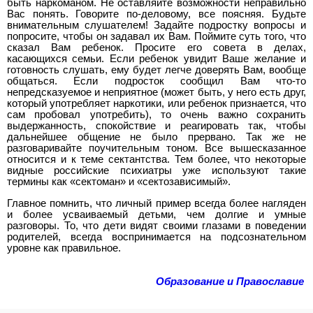
быть наркоманом. Не оставляйте возможности неправильно
Вас понять. Говорите по-деловому, все поясняя. Будьте
внимательным слушателем! Задайте подростку вопросы и
попросите, чтобы он задавал их Вам. Поймите суть того, что
сказал Вам ребенок. Просите его совета в делах,
касающихся семьи. Если ребенок увидит Ваше желание и
готовность слушать, ему будет легче доверять Вам, вообще
общаться. Если подросток сообщил Вам что-то
непредсказуемое и неприятное (может быть, у него есть друг,
который употребляет наркотики, или ребенок признается, что
сам пробовал употребить), то очень важно сохранить
выдержанность, спокойствие и реагировать так, чтобы
дальнейшее общение не было прервано. Так же не
разговаривайте поучительным тоном. Все вышесказанное
относится и к теме сектантства. Тем более, что некоторые
видные российские психиатры уже используют такие
термины как «сектоман» и «сектозависимый».
Главное помнить, что личный пример всегда более нагляден
и более усваиваемый детьми, чем долгие и умные
разговоры. То, что дети видят своими глазами в поведении
родителей, всегда воспринимается на подсознательном
уровне как правильное.
Образование и Православие