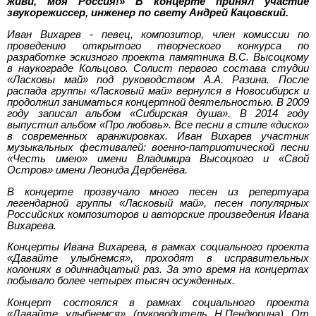
живи, моя Россия!» В концерте принял участие
звукорежиссер, инженер по свету Андрей Кацовский.
Иван Вихарев - певец, композитор, член комиссии по
проведению открытого творческого конкурса по
разработке эскизного проекта памятника В.С. Высоцкому
в наукограде Кольцово. Солист первого состава студии
«Ласковы май» под руководством А.А. Разина. После
распада группы «Ласковый май» вернулся в Новосибирск и
продолжил заниматься концертной деятельностью. В 2009
году записал альбом «Сибирская душа». В 2014 году
выпустил альбом «Про любовь». Все песни в стиле «диско»
в современных аранжировках. Иван Вихарев участник
музыкальных фестивалей: военно-патриотической песни
«Честь имею» имени Владимира Высоцкого и «Свой
Остров» имени Леонида Дербенёва.
В концерте прозвучало много песен из репертуара
легендарной группы «Ласковый май», песен популярных
Российских композиторов и авторские произведения Ивана
Вихарева.
Концерты Ивана Вихарева, в рамках социального проекта
«Давайте улыбнемся», проходят в исправительных
колониях в одиннадцатый раз. За это время на концертах
побывало более четырех тысяч осужденных.
Концерт состоялся в рамках социального проекта
«Давайте улыбнемся» (руководитель Н.Пендюрина) От