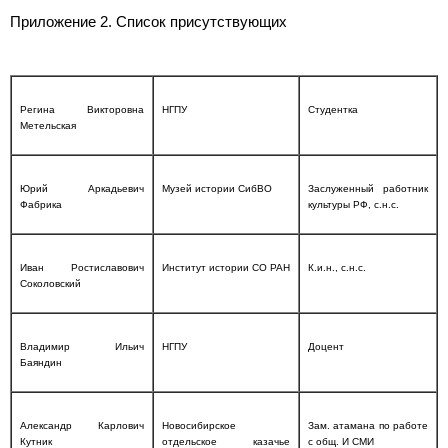
Приложение 2. Список присутствующих
Регина Викторовна
НГПУ
Студентка
Метельская
Юрий Аркадьевич
Музей истории СибВО
Заслуженный работник
Фабрика
культуры РФ, с.н.с.
Иван Ростиславович
Институт истории СО РАН
К.и.н., с.н.с.
Соколовский
Владимир Ильич
НГПУ
Доцент
Баяндин
Александр Карлович
Новосибирское
Зам. атамана по работе
Кутник
отдельское казачье
с общ. И СМИ