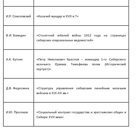
И.Р. Соколовский
«Казачий мундир в XVII в.?»
В.И. Баяндин
«Столетний юбилей войны 1812 года на страницах
сибирских епархиальных ведомостей»
А.К. Кутник
«Петр Николаевич Краснов – командир 1-го Сибирского
казачьего Ермака Тимофеева полка (Исторический
портрет)».
Д.В. Федоскина
«Структура управления сибирским линейным казачьим
войском в XIX-XX вв.»
И.Ю. Просеков
«Социальный контракт государства и крестьянских общин в
Сибири XVII века»