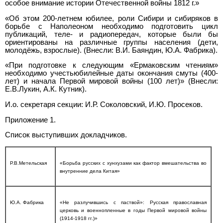
особое внимание истории Отечественной войны 1812 г.»
«Об этом 200-летнем юбилее, роли Сибири и сибиряков в
борьбе с Наполеоном необходимо подготовить цикл
публикаций, теле- и радиопередач, которые были бы
ориентированы на различные группы населения (дети,
молодёжь, взрослые). (Внесли: В.И. Баяндин, Ю.А. Фабрика).
«При подготовке к следующим «Ермаковским чтениям»
необходимо учестьюбилейные даты окончания смуты (400-
лет) и начала Первой мировой войны (100 лет)» (Внесли:
Е.В.Лукин, А.К. Кутник).
И.о. секретаря секции: И.Р. Соколовский, И.Ю. Просеков.
Приложение 1.
Список выступивших докладчиков.
Р.В.Метельская
«Борьба русских с хунхузами как фактор вмешательства во
внутренние дела Китая»
Ю.А. Фабрика
«Не разлучившись с паствой»: Русская православная
церковь и военнопленные в годы Первой мировой войны
(1914-1918 гг.)»