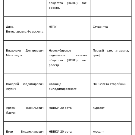
общество (НОКО), гос.
реестр.
Дина
НГПУ
Студентка
Вячеславовна Федоскина
Владимир Дмитриевич
Новосибирское
Первый зам. атамана,
Михальцов
отдельское казачье
проф.
общество (НОКО), гос.
реестр.
Валерий Владимирович
Станица
Чл. Совета старейшин
Акулич
«Владимировская»
Артём Васильевич
НВВКУ, 20 рота
Курсант
Ларкин
Егор Владиславович
НВВКУ, 20 рота
курсант