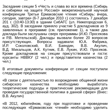
Заседание секции 5 «Честь и слава во все времена (Сибирь
и сибиряки на защите России)» межрегиональной научной
конференции Третьи Ермаковские чтения «Сибирь: вчера,
сегодня, завтра» (6-7 декабря 2010 г.) состоялось 7 декабря
201 г. (10:40-13:30) в здании СибАГС (ул. Нижегородская 6,
ауд. 302). В заседании приняло участие 5 докладчиков из 9
заявленных в программе (см. приложение 1), а также два
доклада были заслушаны сверх программы (И.Ю. Просекова
и Р.В. Метельской). Доклады вызвали более 20 вопросов
присутствующих. Вопросы задавали: Ю.А. Фабрика,
И.Р. Соколовский, В.И. Баяндин, В.В. Акулич,
В.Д. Михальцов, А.К. Кутник, Е.В. Лукин, И.Ю. Просеков.
Кроме докладчиков на секции присутствовали и гости:
курсанты НВВКУ (2 чел.) и представители казачества (2
чел.)
В итоговые документы конференции от секции поступили
следующие предложения:
«В связи с деятельностью по возрождению общинной жизни
сибирского казачества необходимо выработать
теоретические подходы и практические рекомендации для
проведия государственной политики в данной сфере» (Внес:
В.В. Акулич)
«В 2012, юбилейном, году при подготовке и проведении
последующих «Ермаковских чтений» необходимо уделить