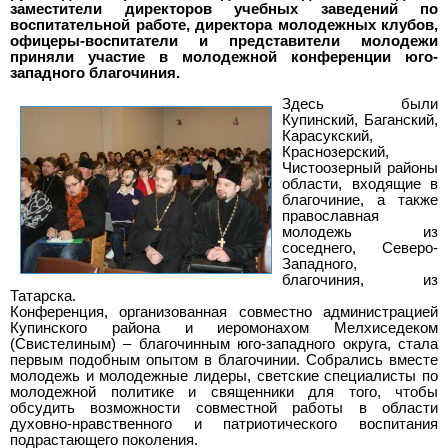
заместители директоров учебных заведений по
воспитательной работе, директора молодежных клубов,
офицеры-воспитатели и представители молодежи
приняли участие в молодежной конференции юго-
западного благочиния.
Здесь были
Купинский, Баганский,
Карасукский,
Краснозерский,
Чистоозерный районы
области, входящие в
благочиние, а также
православная
молодежь из
соседнего, Северо-
Западного,
благочиния, из
Татарска.
Конференция, организованная совместно администрацией
Купинского района и иеромонахом Мелхиседеком
(Свистелиным) – благочинным юго-западного округа, стала
первым подобным опытом в благочинии. Собрались вместе
молодежь и молодежные лидеры, светские специалисты по
молодежной политике и священники для того, чтобы
обсудить возможности совместной работы в области
духовно-нравственного и патриотического воспитания
подрастающего поколения.