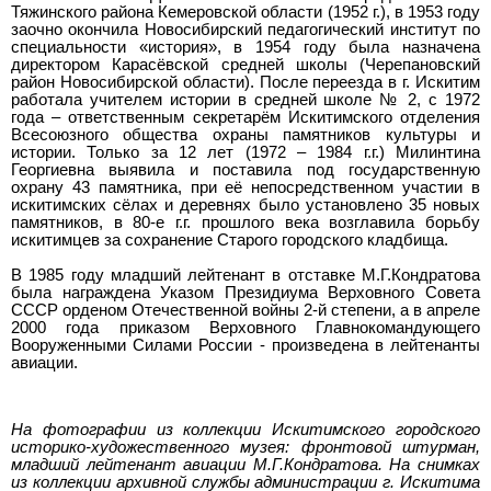
Тяжинского района Кемеровской области (1952 г.), в 1953 году
заочно окончила Новосибирский педагогический институт по
специальности «история», в 1954 году была назначена
директором Карасёвской средней школы (Черепановский
район Новосибирской области). После переезда в г. Искитим
работала учителем истории в средней школе № 2, с 1972
года – ответственным секретарём Искитимского отделения
Всесоюзного общества охраны памятников культуры и
истории. Только за 12 лет (1972 – 1984 г.г.) Милинтина
Георгиевна выявила и поставила под государственную
охрану 43 памятника, при её непосредственном участии в
искитимских сёлах и деревнях было установлено 35 новых
памятников, в 80-е г.г. прошлого века возглавила борьбу
искитимцев за сохранение Старого городского кладбища.
В 1985 году младший лейтенант в отставке М.Г.Кондратова
была награждена Указом Президиума Верховного Совета
СССР орденом Отечественной войны 2-й степени, а в апреле
2000 года приказом Верховного Главнокомандующего
Вооруженными Силами России - произведена в лейтенанты
авиации.
На фотографии из коллекции Искитимского городского
историко-художественного музея: фронтовой штурман,
младший лейтенант авиации М.Г.Кондратова. На снимках
из коллекции архивной службы администрации г. Искитима