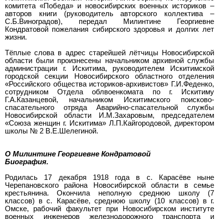
комитета «Победа» и новосибирских военных историков –
авторов книги (руководитель авторского коллектива –
С.Б.Виноградов), передал Милинтине Георгиевне
Кондратовой пожелания сибирского здоровья и долгих лет
жизни.
Тёплые слова в адрес старейшей лётчицы Новосибирской
области были произнесены начальником архивной службы
администрации г. Искитима, руководителем Искитимской
городской секции Новосибирского областного отделения
«Российского общества историков-архивистов» Г.И.Феденко,
сотрудником Отдела облвоенкомата по г. Искитиму
Г.А.Казанцевой, начальником Искитимского поисково-
спасательного отряда Аварийно-спасательной службы
Новосибирской области И.М.Захаровым, председателем
«Союза женщин г. Искитима» Л.П.Кайгородовой, директором
школы № 2 В.Е.Шелегиной.
О Милинтине Георгиевне Кондратовой
Биография.
Родилась 17 декабря 1918 года в с. Карасёве ныне
Черепановского района Новосибирской области в семье
крестьянина. Окончила неполную среднюю школу (7
классов) в с. Карасёве, среднюю школу (10 классов) в г.
Омске, рабочий факультет при Новосибирском институте
военных инженеров железнодорожного транспорта и