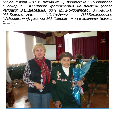
(27 сентября 2011 г., школа № 2): подарок; М.Г.Кондратова
с дочерью З.А.Яшиной; фотография на память (слева
направо: В.Е.Шелегина, дочь М.Г.Кондратовой З.А.Яшина,
М.Г.Кондратова, Г.И.Феденко, Л.П.Кайгородова,
Г.А.Казанцева); рассказ М.Г.Кондратовой в комнате Боевой
Славы.