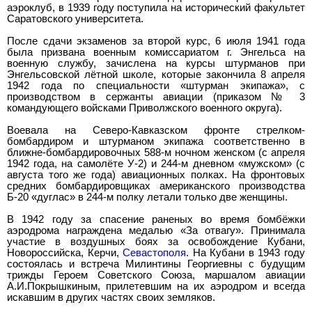
аэроклуб, в 1939 году поступила на исторический факультет
Саратовского университета.
После сдачи экзаменов за второй курс, 6 июля 1941 года
была призвана военным комиссариатом г. Энгельса на
военную службу, зачислена на курсы штурманов при
Энгельсовской лётной школе, которые закончила 8 апреля
1942 года по специальности «штурман экипажа», с
производством в сержанты авиации (приказом № 3
командующего войсками Приволжского военного округа).
Воевала на Северо-Кавказском фронте стрелком-
бомбардиром и штурманом экипажа соответственно в
ближне-бомбардировочных 588-м ночном женском (с апреля
1942 года, на самолёте У-2) и 244-м дневном «мужском» (с
августа того же года) авиационных полках. На фронтовых
средних бомбардировщиках американского производства
Б-20 «дуглас» в 244-м полку летали только две женщины.
В 1942 году за спасение раненых во время бомбёжки
аэродрома награждена медалью «За отвагу». Принимала
участие в воздушных боях за освобождение Кубани,
Новороссийска, Керчи,
Севастополя
. На Кубани в 1943 году
состоялась и встреча Милинтины Георгиевны с будущим
трижды Героем Советского Союза, маршалом авиации
А.И.Покрышкиным, прилетевшим на их аэродром и всегда
искавшим в других частях своих земляков.