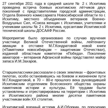
27 сентября 2011 года в средней школе № 2 г. Искитима
проведена встреча боевых искитимских лётчиков двух
поколений с представителями городской администрации,
Отдела Военного комиссариата Новосибирской области по г.
Искитиму, местного объединения ветеранов Военно-
Воздушных Сил, «Союза женщин г. Искитима», учителями и
учениками школы № 2 г. Искитима, курсантами Искитимской
технической школы ДОСААФ России.
Мероприятие было организовано по случаю вручения
участнице Великой Отечественной войны, лейтенанту
авиации в отставке М.Г.Кондратовой новой книги
(«Памятники новосибирцам – защитникам Отечества»),
изданной областным комитетом «Победа». Поколение
авиаторов – ветеранов Афганской войны представлял майор
запаса И.М.Захаров.
Старшеклассники рассказали о своих земляках – фронтовых
пилотах, особо остановившись на боевом и жизненном пути
М.Г.Кондратовой, в 70 – 80-е прошлого века руководившей
Искитимским отделением Всесоюзного общества охраны
памятников истории и культуры. Её трудами были
установлены и отреставрированы на территории г. Искитима
и Искитимского района многие десятки памятников
участникам войн XX столетия.
Искитимский военный историк А.И.Оборкин, по поручению