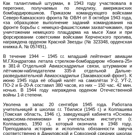
Как талантливый штурман, в 1943 году участвовала в
перегонке, получаемых по лендлизу, американских
бомбардировшиков. Приказом командующего войсками
Северо-Кавказского фронта № ОВ/Н от 8 октября 1943 года,
«за образцовое выполнение заданий командования на
фронте борьбы с немецко-фашистскими захватчиками», при
уничтожении немецкого плацдарма на мысе Хаки и при
форсировании советскими войсками Керченского пролива,
награждена орденом Красной Звезды (№ 323348, орденская
книжка А. № 057491).
В течение 1944 – 1945 г.г. младший лейтенант авиации
М.Г.Кондратова летала стрелком-бомбардиром «боинга-25»
в 381-й Отдельной Авиаэскадрильи связи, штурманом и
лётчиком-наблюдателем 335-й отдельной Дальне-
разведывательной Авиаэскадрильи (Закавказский фронт). К
июню 1945 года её общий налёт на самолётах У-2, УТ-2,
ПО-2 и Б-20-А составил 380 часов, из них – 150 час. 42 мин.
ночью. В 1944 году награждена орденом Отечественной
войны 1-й степени.
Уволена в запас 20 сентября 1945 года. Работала
учительницей в школах г.г. Тбилиси (1945 г.) и Колпашева
(Томская область, 1946 г.), заведующей кабинета «Основы
марксизма-ленинизма» в учительском институте (г.
Колпашево, 1950 г.), который окончила в 1948 году.
Преподавала историю и исполняла обязанности завуча
соответственно в Даниловской и Совхозной средних школах