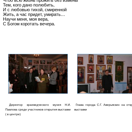
Чтоб всю жизнь прожить без измены
Тем, кого дано полюбить,
И с любовью тихой, смиренной
Жить, а час придет, умирать…
Научи меня, моя вера,
С Богом коротать вечера.
Директор краеведческого музея Н.И.
Глава города С.Г. Аверьяскин на отк
Павлова среди участников открытия выставки
выставки
( в центре)