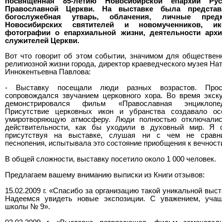
посвященная 85-летию Новосибирской епархии Рус
Православной Церкви. На выставке была представ
богослужебная утварь, облачения, личные пред
Новосибирских святителей и новомученников, ик
фотографии о епархиальной жизни, деятельности архи
служителей Церкви.
Вот что говорит об этом событии, значимом для обществен
религиозной жизни города, директор краеведческого музея На
Иннокентьевна Павлова:
- Выставку посещали люди разных возрастов. Прос
сопровождался звучанием церковного хора. Во время экск
демонстрировался фильм «Православная энциклопед
Присутствие церковных икон и убранства создавало ос
умиротворяющую атмосферу. Люди полностью отключалис
действительности, как бы уходили в духовный мир. Я 
присутствуя на выставке, слушая ни с чем не сравн
песнопения, испытывала это состояние приобщения к вечност
В общей сложности, выставку посетило около 1 000 человек.
Предлагаем вашему вниманию выписки из Книги отзывов:
15.02.2009 г. «Спасибо за организацию такой уникальной выст
Надеемся увидеть новые экспозиции. С уважением, уча
школы № 9».