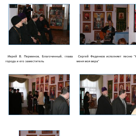
Иерей В. Перминов, Благочинный, глава
Сергей Феденков исполняет песню "
города и его заместитель
меня моя вера"