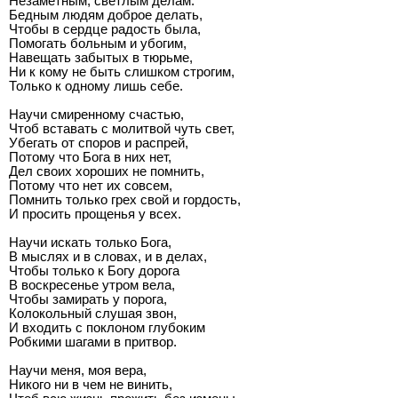
Незаметным, светлым делам:
Бедным людям доброе делать,
Чтобы в сердце радость была,
Помогать больным и убогим,
Навещать забытых в тюрьме,
Ни к кому не быть слишком строгим,
Только к одному лишь себе.
Научи смиренному счастью,
Чтоб вставать с молитвой чуть свет,
Убегать от споров и распрей,
Потому что Бога в них нет,
Дел своих хороших не помнить,
Потому что нет их совсем,
Помнить только грех свой и гордость,
И просить прощенья у всех.
Научи искать только Бога,
В мыслях и в словах, и в делах,
Чтобы только к Богу дорога
В воскресенье утром вела,
Чтобы замирать у порога,
Колокольный слушая звон,
И входить с поклоном глубоким
Робкими шагами в притвор.
Научи меня, моя вера,
Никого ни в чем не винить,