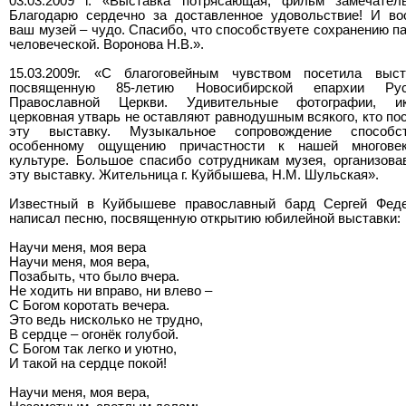
03.03.2009 г. «Выставка потрясающая, фильм замечател
Благодарю сердечно за доставленное удовольствие! И в
ваш музей – чудо. Спасибо, что способствуете сохранению п
человеческой. Воронова Н.В.».
15.03.2009г. «С благоговейным чувством посетила выст
посвященную 85-летию Новосибирской епархии Рус
Православной Церкви. Удивительные фотографии, ик
церковная утварь не оставляют равнодушным всякого, кто по
эту выставку. Музыкальное сопровождение способст
особенному ощущению причастности к нашей многовек
культуре. Большое спасибо сотрудникам музея, организов
эту выставку. Жительница г. Куйбышева, Н.М. Шульская».
Известный в Куйбышеве православный бард Сергей Феде
написал песню, посвященную открытию юбилейной выставки:
Научи меня, моя вера
Научи меня, моя вера,
Позабыть, что было вчера.
Не ходить ни вправо, ни влево –
С Богом коротать вечера.
Это ведь нисколько не трудно,
В сердце – огонёк голубой.
С Богом так легко и уютно,
И такой на сердце покой!
Научи меня, моя вера,