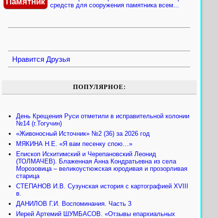
Памятник
средств для сооружения памятника всем...
Нравится
Друзья
ПОПУЛЯРНОЕ:
День Крещения Руси отметили в исправительной колонии
№14 (г.Тогучин)
«Живоносный Источник» №2 (36) за 2026 год
МЯКИНА Н.Е. «Я вам песенку спою…»
Епископ Искитимский и Черепановский Леонид
(ТОЛМАЧЕВ). Блаженная Анна Кондратьевна из села
Морозовица – великоустюжская юродивая и прозорливая
старица
СТЕПАНОВ И.В. Сузунская история с картографией XVIII
в.
ДАНИЛОВ Г.И. Воспоминания. Часть 3
Иерей Артемий ШУМБАСОВ. «Отзывы епархиальных