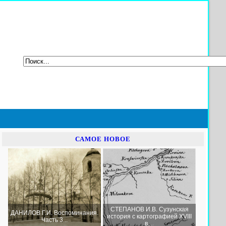
САМОЕ НОВОЕ
СТЕПАНОВ И.В. Сузунская
ДАНИЛОВ Г.И. Воспоминания.
история с картографией XVIII
Часть 3...
в....