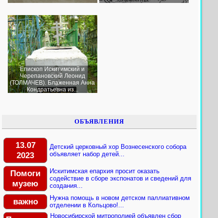
Епископ Искитимский и
Черепановский Леонид
(ТОЛМАЧЕВ). Блаженная Анна
Кондратьевна из...
ОБЪЯВЛЕНИЯ
13.07
Детский церковный хор Вознесенского собора
2023
объявляет набор детей...
Искитимская епархия просит оказать
Помоги
содействие в сборе экспонатов и сведений для
музею
создания...
Нужна помощь в новом детском паллиативном
важно
отделении в Кольцово!...
Новосибирской митрополией объявлен сбор