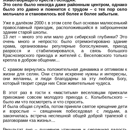
Животворящего Креста Господня.
Это село было некогда даже районным центром, однако
было это давно и помнится с трудом – с тех пор село
мельчало и становилось всё более и более забытым.
Уже в далёком 2000 г. в этом селе был основан малюсенький
православный приходик, расположившийся в заброшенном
здании старой школы.
13 лет – много это или мало для сибирской глубинки? Это
очень много и непросто: было отремонтировано здание
храма, организованы регулярные богослужения, приход
разросся и стабилизировался, а связь большого
Краснозерского прихода и жителей с. Веселовского только
крепла в добром общении…
С храмом вернулись положительная динамика и оптимизм к
жизни для селян. Они стали искренне нужны и интересны,
они желанны, и люди благодарны за эту любовь Богу,
который творит среди них Свои живительные чудеса.
В этот раз в гости к «маститым» веселовцам приехали
прихожане совсем молодого прихода с. Колыбельского –
было им что посмотреть и что спросить.
И была общая служба, потом приняли святое крещение дети
и взрослые – священник побеседовал с людьми, а
закончилась встреча неспешной общей доброй трапезой с
разговорами «за жизнь»…
Результат дня – душевное утешение и сердечная радость