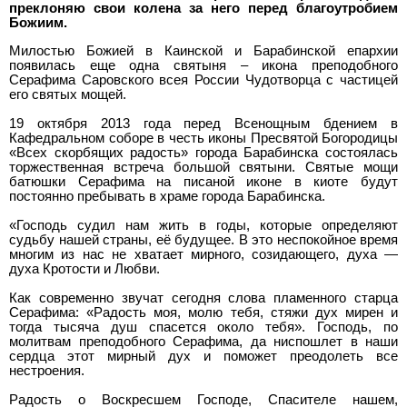
преклоняю свои колена за него перед благоутробием
Божиим.
Милостью Божией в Каинской и Барабинской епархии
появилась еще одна святыня – икона преподобного
Серафима Саровского всея России Чудотворца с частицей
его святых мощей.
19 октября 2013 года перед Всенощным бдением в
Кафедральном соборе в честь иконы Пресвятой Богородицы
«Всех скорбящих радость» города Барабинска состоялась
торжественная встреча большой святыни. Святые мощи
батюшки Серафима на писаной иконе в киоте будут
постоянно пребывать в храме города Барабинска.
«Господь судил нам жить в годы, которые определяют
судьбу нашей страны, её будущее. В это неспокойное время
многим из нас не хватает мирного, созидающего, духа —
духа Кротости и Любви.
Как современно звучат сегодня слова пламенного старца
Серафима: «Радость моя, молю тебя, стяжи дух мирен и
тогда тысяча душ спасется около тебя». Господь, по
молитвам преподобного Серафима, да ниспошлет в наши
сердца этот мирный дух и поможет преодолеть все
нестроения.
Радость о Воскресшем Господе, Спасителе нашем,