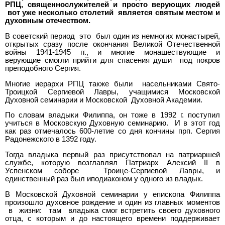
РПЦ, священнослужителей и просто верующих людей
вот уже несколько столетий является святым местом и
духовным отечеством.
В советский период это был один из немногих монастырей,
открытых сразу после окончания Великой Отечественной
войны 1941-1945 гг., и многие монашествующие и
верующие смогли прийти для спасения души под покров
преподобного Сергия.
Многие иерархи РПЦ также были насельниками Свято-
Троицкой Сергиевой Лавры, учащимися Московской
Духовной семинарии и Московской Духовной Академии.
По словам владыки Филиппа, он тоже в 1992 г. поступил
учиться в Московскую Духовную семинарию. И в этот год
как раз отмечалось 600-летие со дня кончины прп. Сергия
Радонежского в 1392 году.
Тогда владыка первый раз присутствовал на патриаршей
службе, которую возглавлял Патриарх Алексий II в
Успенском соборе Троице-Сергиевой Лавры, и
единственный раз был иподиаконом у одного из владык.
В Московской Духовной семинарии у епископа Филиппа
произошло духовное рождение и один из главных моментов
в жизни: там владыка смог встретить своего духовного
отца, с которым и до настоящего времени поддерживает