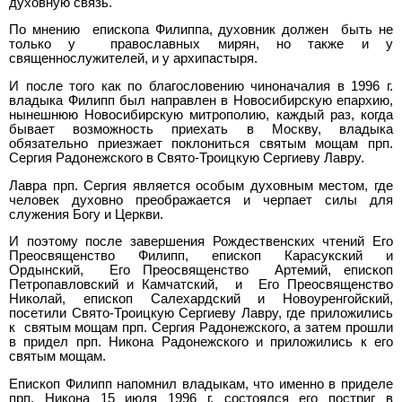
духовную связь.
По мнению епископа Филиппа, духовник должен быть не
только у православных мирян, но также и у
священнослужителей, и у архипастыря.
И после того как по благословению чиноначалия в 1996 г.
владыка Филипп был направлен в Новосибирскую епархию,
нынешнюю Новосибирскую митрополию, каждый раз, когда
бывает возможность приехать в Москву, владыка
обязательно приезжает поклониться святым мощам прп.
Сергия Радонежского в Свято-Троицкую Сергиеву Лавру.
Лавра прп. Сергия является особым духовным местом, где
человек духовно преображается и черпает силы для
служения Богу и Церкви.
И поэтому после завершения Рождественских чтений Его
Преосвященство Филипп, епископ Карасукский и
Ордынский, Его Преосвященство Артемий, епископ
Петропавловский и Камчатский, и Его Преосвященство
Николай, епископ Салехардский и Новоуренгойский,
посетили Свято-Троицкую Сергиеву Лавру, где приложились
к святым мощам прп. Сергия Радонежского, а затем прошли
в придел прп. Никона Радонежского и приложились к его
святым мощам.
Епископ Филипп напомнил владыкам, что именно в приделе
прп. Никона 15 июля 1996 г. состоялся его постриг в