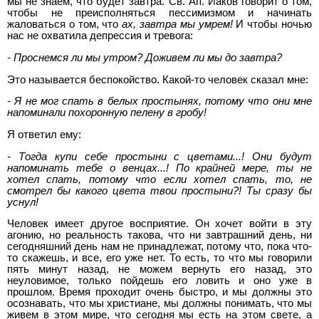
мы не знаем, что будет завтра. Св. Ап. Иаков говорит о том,
чтобы не преисполняться пессимизмом и начинать
жаловаться о том, что
ах, завтра мы умрем!
И чтобы ночью
нас не охватила депрессия и тревога:
- Проснемся ли мы утром? Доживем ли мы до завтра?
Это называется беспокойство. Какой-то человек сказал мне:
- Я не мог спать в белых простынях, потому что они мне
напоминали похоронную пелену в гробу!
Я ответил ему:
- Тогда купи себе простыни с цветами...! Они будут
напоминать тебе о венцах...! По крайней мере, ты не
хотел спать, потому что если хотел спать, то
,
не
смотрел бы какого цвета
твои
простыни?! Ты сразу бы
уснул!
Человек имеет другое восприятие. Он хочет войти в эту
агонию, но реальность такова, что ни завтрашний день, ни
сегодняшний день нам не принадлежат, потому что, пока что-
то скажешь, и все, его уже нет. То есть, то что мы говорили
пять минут назад, не можем вернуть его назад, это
неуловимое, только пойдешь его ловить и оно уже в
прошлом. Время проходит очень быстро, и мы должны это
осознавать, что мы христиане, мы должны понимать, что мы
живем в этом мире, что сегодня мы есть на этом свете, а