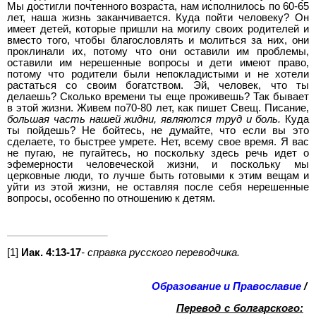
Мы достигли почтенного возраста, нам исполнилось по 60-65
лет, наша жизнь заканчивается. Куда пойти человеку? Он
имеет детей, которые пришли на могилу своих родителей и
вместо того, чтобы благословлять и молиться за них, они
проклинали их, потому что они оставили им проблемы,
оставили им нерешенные вопросы и дети имеют право,
потому что родители были непокладистыми и не хотели
растаться со своим богатством. Эй, человек, что ты
делаешь? Сколько времени ты еще проживешь? Так бывает
в этой жизни. Живем по70-80 лет, как пишет Свещ. Писание,
большая част
ь
нашей жидни,
являются труд и боль.
Куда
ты пойдешь? Не бойтесь, не думайте, что если вы это
сделаете, то быстрее умрете. Нет, всему свое время. Я вас
не пугаю, не пугайтесь, но поскольку здесь речь идет о
эфемерности человеческой жизни, и поскольку мы
церковные люди, то лучше быть готовыми к этим вещам и
уйти из этой жизни, не оставляя после себя нерешенные
вопросы, особенно по отношению к детям.
[1]
Иак. 4:13-17
-
справка русского переводчика.
Образование и Православие
/
Перевод с болгарского: