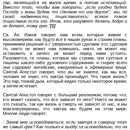
пар, являющийся на малое время, а потом исчезающий.
Вместо того, чтобы вам говорить:
„
если угодно будет
Господу и живы будем, то сделаем то или другое
”
,
-
вы, по
своей надменности, тщеславитесь: всякое такое
тщеславие есть зло.
Итак, кто разумеет делать добро и
не делает, тому грех.
”
[1]
Св. Ап. Иаков говорит нам всем, которые живем с
высокомерием, как будто все в наших руках и строим планы,
принимаем решения и с уверенностью сделаем это, сделаем
то, никто не может нам помешать, никто не может нас
остановить и ничего не может перед нами устоять.
Разумеется, те планы, которые мы строим, они суетные и
лишены какого-либо духовного содержания, и скорее всего
они содержат житейские, ежедневные и эфемерные вещи.
Святой Апостол говорит,
что вы не знаете
, как мы все,
человек не знает, что завтра произойдет. Что такое жизнь?
Это пар, тонкий дым, который виден только некоторое время,
а затем исчезает.
Святой Апостол говорит с большим реализмом, потому что,
кто может сказать, что все зависит от него? Никто не может
это сказать, так как жизнь и смерть не зависят от нас, и мы
вовсенеуверенны, что завтра мы будем на этом мире.
Многие люди говорят:
- Зачем мне исповедоваться, если завтра я совершу тот
же самый грех? Как только я выйду из исповедальни, то на