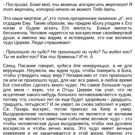
- Послушай, Боже мой, ты можешь воскресить мертвого! Я
тот мертвец, которой нечего не может Тебе дать.
Это наше мертвое „я”,это голое,презренноеи окаянное „я”, его
отдадим Ему. Таким образом, мы придем кБогу,упадем к Его
ногам и будем искать Его милость. Божья милость
бесконечна. Человек надеется на воскресение своеймертвой
души, и именно мы видим, и исповедаем, это как великое
чудо Церкви. Люди спрашивают:
- Произошло ли
чудо?
Не произошло ли
чудо?
Ты видел
его?
Ты не видел
его?
Как ты думаешь? И т. д.
Свещ. Писание говорит,
чудеса для неверующих
, а не для
верующих. Неужели, мы ждем чуда, чтобы поверить в Бога,
чтобы утвердить нашу веру? Независимо от того произошло
ли или не произошло чудо, для нас все равно, в любое время
Бог способен сделать много чудес. Но самое большое чудо
для меня – верю, что и Отцы Церкви так учат, что не
исцеление какого-нибудь больного человекаявляется чудом,
потому что, сколько лет он еще будет здоровым – двадцать,
тридцать, пятьдесят? И он умрет, он снова заболеет и умрет.
Св. Лазарь воскрес, потом приехал на Кипр и умер.
Выздоровление человека телесно не является не великим
чудом, не является заметным событием; великое чудо – это
чтобы человеческая душа выздоровела, чтобы она духовно
воскресла и чтобы вечно жила. Это чудо имеет вечные
измерения и не заканчивается в этой жизни. Именно это