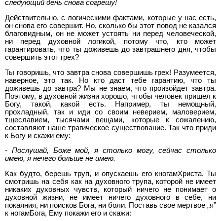
следующий день снова согрешу!
Действительно, с логическими фактами, которые у нас есть,
он снова его совершит. Но, сколько бы этот повод не казался
благовидным, он не может устоять ни перед человеческой,
ни перед духовной логикой, потому что, кто может
гарантировать, что ты доживешь до завтрашнего дня, чтобы
совершить этот грех?
Ты говоришь, что завтра снова совершишь грех! Разумеется,
наверное, это так. Но кто даст тебе гарантию, что ты
доживешь до завтра? Мы не знаем, что произойдет завтра.
Поэтому, в духовной жизни хорошо, чтобы человек пришел к
Богу, такой, какой есть. Например, ты немощный,
прохладный, так и иди со своим неверием, маловерием,
тщеславием, тысячами вещами, которые к сожалению,
составляют наше трагическое существование. Так что приди
к Богу и скажи ему:
- Послушай, Боже мой, я столько могу, сейчас столько
имею, я нечего больше не имею.
Как будто, берешь труп, и опускаешь его кногамХриста. Ты
смотришь на себя как на духовного трупа, которой не имеет
никаких духовных чувств, который ничего не понимает о
духовной жизни, не имеет ничего духовного в себе, ни
покаяния, ни поисков Бога, ни боли. Поставь свое мертвое „я”
к ногамБога, Ему покажи его и скажи: