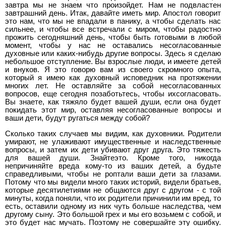
завтра мы не знаем что произойдет. Нам не подвластен
завтрашний день. Итак, давайте иметь мир. Апостол говорит
это нам, что мы не впадали в панику, а чтобы сделать нас
сильнее, и чтобы все встречали с миром, чтобы радостно
прожить сегодняшний день, чтобы быть готовыми в любой
момент, чтобы у нас не оставались несогласованные
духовные или каких-нибудь другие вопросы. Здесь я сделаю
небольшое отступление. Вы взрослые люди, и имеете детей
и внуков. Я это говорю вам из своего скромного опыта,
который я имею как духовный исповедник на протяжении
многих лет. Не оставляйте за собой несогласованных
вопросов, еще сегодня позаботьтесь, чтобы ихсогласовать.
Вы знаете, как тяжяло будет вашей души, если она будет
покидать этот мир, оставляя несогласованные вопросы и
ваши дети, будут ругаться между собой?
Сколько таких случаев мы видим, как духовники. Родители
умирают, не улаживают имущественные и наследственные
вопросы, и затем их дети убивают друг друга. Это тяжесть
для вашей души. Знайтеэто. Кроме того, никогда
непричиняйте вреда кому-то из ваших детей, а будьте
справедливыми, чтобы не роптали ваши дети за глазами.
Потому что мы видели много таких историй, видели братьев,
которые десятилетиями не общаются друг с другом - с той
минуты, когда поняли, что их родители причинили им вред, то
есть, оставили одному из них чуть больше наследства, чем
другому сыну. Это большой грех и мы его возьмем с собой, и
это будет нас мучать. Поэтому не совершайте эту ошибку.