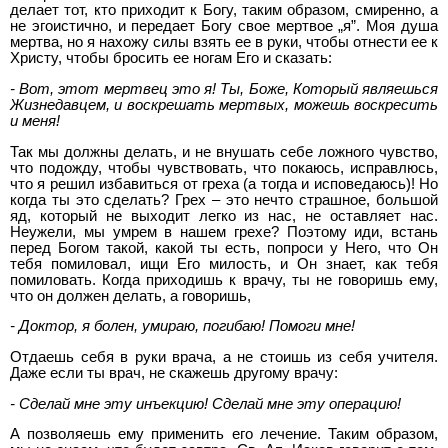
делает тот, кто приходит к Богу, таким образом, смиренно, а
не эгоистично, и передает Богу свое мертвое „я”. Моя душа
мертва, но я нахожу силы взять ее в руки, чтобы отнести ее к
Христу, чтобы бросить ее ногам Его и сказать:
- Вот, этот мертвец это я! Ты, Боже, Который являешься
Жизнедавцем, и воскрешать мертвых, можешь воскресить
и меня!
Так мы должны делать, и не внушать себе ложного чувство,
что подожду, чтобы чувствовать, что покаюсь, исправлюсь,
что я решил избавиться от греха (а тогда и исповедаюсь)! Но
когда ты это сделать? Грех – это нечто страшное, большой
яд, который не выходит легко из нас, не оставляет нас.
Неужели, мы умрем в нашем грехе? Поэтому иди, встань
перед Богом такой, какой ты есть, попроси у Него, что Он
тебя помиловал, ищи Его милость, и Он знает, как тебя
помиловать. Когда приходишь к врачу, ты не говоришь ему,
что он должен делать, а говоришь,
- Доктор, я болен, умираю, погибаю! Помоги мне!
Отдаешь себя в руки врача, а не стоишь из себя учителя.
Даже если ты врач, не скажешь другому врачу:
- Сделай мне эту инъекцию! Сделай мне эту операцию!
А позволяешь ему применить его лечение. Таким образом,