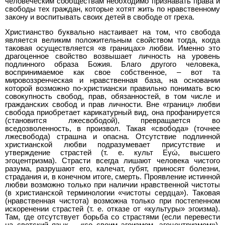
человеческим сообществам необходимо признавать права и
свободы тех граждан, которые хотят жить по нравственному
закону и воспитывать своих детей в свободе от греха.
Христианство буквально настаивает на том, что свобода
является великим положительным свойством тогда, когда
таковая осуществляется «в границах» любви. Именно это
драгоценное свойство возвышает личность на уровень
подлинного образа Божия. Благо другого человека,
воспринимаемое как свое собственное, – вот та
мировоззренческая и нравственная база, на основании
которой возможно по-христиански правильно понимать всю
совокупность свобод, прав, обязанностей, в том числе и
гражданских свобод и прав личности. Вне «границ» любви
свобода приобретает карикатурный вид, она профанируется
(становится лжесвободой), превращается во
вседозволенность, в произвол. Такая «свобода» (точнее
лжесвобода) страшна и опасна. Отсутствие подлинной
христианской любви подразумевает присутствие и
утверждение страстей (т. е. культ Εγώ, высшего
эгоцентризма). Страсти всегда лишают человека чистого
разума, разрушают его, калечат, губят, приносят болезни,
страдания и, в конечном итоге, смерть. Проявление истинной
любви возможно только при наличии нравственной чистоты
(в христианской терминологии «чистоты сердца»). Таковая
(нравственная чистота) возможна только при постепенном
искоренении страстей (т. е. отказе от «культуры» эгоизма).
Там, где отсутствует борьба со страстями (если перевести