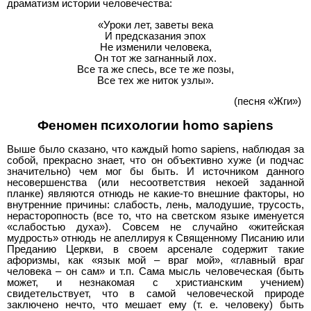
драматизм истории человечества:
«Уроки лет, заветы века
И предсказания эпох
Не изменили человека,
Он тот же загнанный лох.
Все та же спесь, все те же позы,
Все тех же ниток узлы».
(песня «Жги»)
Феномен психологии homo sapiens
Выше было сказано, что каждый homo sapiens, наблюдая за
собой, прекрасно знает, что он объективно хуже (и подчас
значительно) чем мог бы быть. И источником данного
несовершенства (или несоответствия некоей заданной
планке) являются отнюдь не какие-то внешние факторы, но
внутренние причины: слабость, лень, малодушие, трусость,
нерасторопность (все то, что на светском языке именуется
«слабостью духа»). Совсем не случайно «житейская
мудрость» отнюдь не апеллируя к Священному Писанию или
Преданию Церкви, в своем арсенале содержит такие
афоризмы, как «язык мой – враг мой», «главный враг
человека – он сам» и т.п. Сама мысль человеческая (быть
может, и незнакомая с христианским учением)
свидетельствует, что в самой человеческой природе
заключено нечто, что мешает ему (т. е. человеку) быть