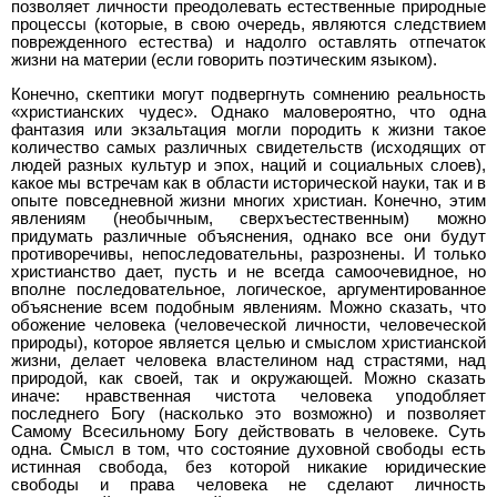
позволяет личности преодолевать естественные природные
процессы (которые, в свою очередь, являются следствием
поврежденного естества) и надолго оставлять отпечаток
жизни на материи (если говорить поэтическим языком).
Конечно, скептики могут подвергнуть сомнению реальность
«христианских чудес». Однако маловероятно, что одна
фантазия или экзальтация могли породить к жизни такое
количество самых различных свидетельств (исходящих от
людей разных культур и эпох, наций и социальных слоев),
какое мы встречам как в области исторической науки, так и в
опыте повседневной жизни многих христиан. Конечно, этим
явлениям (необычным, сверхъестественным) можно
придумать различные объяснения, однако все они будут
противоречивы, непоследовательны, разрознены. И только
христианство дает, пусть и не всегда самоочевидное, но
вполне последовательное, логическое, аргументированное
объяснение всем подобным явлениям. Можно сказать, что
обожение человека (человеческой личности, человеческой
природы), которое является целью и смыслом христианской
жизни, делает человека властелином над страстями, над
природой, как своей, так и окружающей. Можно сказать
иначе: нравственная чистота человека уподобляет
последнего Богу (насколько это возможно) и позволяет
Самому Всесильному Богу действовать в человеке. Суть
одна. Смысл в том, что состояние духовной свободы есть
истинная свобода, без которой никакие юридические
свободы и права человека не сделают личность