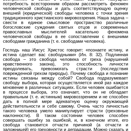
потребность всесторонним образом рассмотреть феномен
человеческой свободы и дать соответствующую оценку
внешней (юридической) свободы человека с точки зрения
традиционного христианского мировоззрения. Наша задача –
свести в единое смысловое пространство различные
богословские суждения святых отцов и современных
православных мыслителей касательно феномена
человеческой свободы в ее сопоставлении с внешними
свободами гражданина (т. е. свободами человека).
Господь наш Иисус Христос говорит: «познаете истину, и
истина сделает вас свободными» (Ин. 8: 32). Подлинная
свобода – это свобода человека от греха (нарушений
нравственного закона), это способность личности
преодолевать, превозмогать страсти (последствия
поврежденной грехом природы). Почему свобода и познание
истины связаны между собой? Свобода подразумевает
свободу выбора, которая осуществляется иной раз каждое
мгновение в различных ситуациях. Если человек ошибается
в процессе выбора, это означает, что он не обладает
правильным (т. е. истинным) мировоззрением и не способен
дать в полной мере адекватную оценку окружающей
действительности и себе самому. Очень часто личностью
такого человека умело манипулирует страсти (греховные
наклонности). В таком состоянии человек способен
совершать ошибку за ошибкой, и, в конечном итоге, его
свобода становится отчасти причиной (а отчасти и
заложницей) его греховности и деградации. Можно сказать и