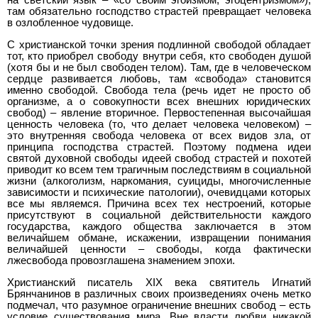
на светский язык – «со своим эгоизмом, эгоцентризмом»),
там обязательно господство страстей превращает человека
в озлобленное чудовище.
С христианской точки зрения подлинной свободой обладает
тот, кто приобрел свободу внутри себя, кто свободен душой
(хотя бы и не был свободен телом). Там, где в человеческом
сердце развивается любовь, там «свобода» становится
именно свободой. Свобода тела (речь идет не просто об
организме, а о совокупности всех внешних юридических
свобод) – явление вторичное. Первостепенная высочайшая
ценность человека (то, что делает человека человеком) –
это внутренняя свобода человека от всех видов зла, от
принципа господства страстей. Поэтому подмена идеи
святой духовной свободы идеей свобод страстей и похотей
приводит ко всем тем трагичным последствиям в социальной
жизни (алкоголизм, наркомания, суициды, многочисленные
зависимости и психические патологии), очевидцами которых
все мы являемся. Причина всех тех нестроений, которые
присутствуют в социальной действительности каждого
государства, каждого общества заключается в этом
величайшем обмане, искажении, извращении понимания
величайшей ценности – свободы, когда фактически
лжесвобода провозглашена знамением эпохи.
Христианский писатель XIX века святитель Игнатий
Брянчанинов в различных своих произведениях очень метко
подмечал, что разумное ограничение внешних свобод – есть
условие существования мира. Вне власти любви никакой