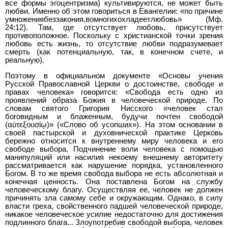
все формы эгоцентризма) культивируются, не может быть
любви. Именно об этом говориться в Евангелии: «по причине
умножениябеззакония,вомногихохладеетлюбовь» (Мф.
24:12). Там, где отсутствует любовь, присутствует
противоположное. Поскольку с христианской точки зрения
любовь есть жизнь, то отсутствие любви подразумевает
смерть (как потенциальную, так, в конечном счете, и
реальную).
Поэтому в официальном документе «Основы учения
Русской Православной Церкви о достоинстве, свободе и
правах человека» говорится: «Свобода есть одно из
проявлений образа Божия в человеческой природе. По
словам святого Григория Нисского «человек стал
боговидным и блаженным, будучи почтен свободой
(αὐτεξουσίῳ)» («Слово об усопших»). На этом основании в
своей пастырской и духовнической практике Церковь
бережно относится к внутреннему миру человека и его
свободе выбора. Подчинение воли человека с помощью
манипуляций или насилия некоему внешнему авторитету
рассматривается как нарушение порядка, установленного
Богом. В то же время свобода выбора не есть абсолютная и
конечная ценность. Она поставлена Богом на службу
человеческому благу. Осуществляя ее, человек не должен
причинять зла самому себе и окружающим. Однако, в силу
власти греха, свойственного падшей человеческой природе,
никакое человеческое усилие недостаточно для достижения
подлинного блага... Злоупотребив свободой выбора, человек