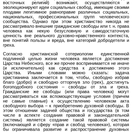
восточных религий) возникают, осуществляются и
эволюционируют идеи социальных свобод, имеющие своими
плодами легитимное равноправие различных социальных,
национальных, профессиональных групп человеческого
сообщества. Однако при этом христианство никогда не
рассматривало внешние гражданские свободы или т. н. права
человека как некую безусловную и самодостаточную
ценность вне реального духовно-нравственного контекста,
вне понятий пользы и вреда, вне категорий добродетели и
греха.
Согласно христианской сотериологии единственной
подлинной целью жизни человека является достижение
Царства Небесного, все же прочее воспринимается не иначе
(и исключительно) как средства к достижению этого
Царства. Иными словами можно сказать: задача
христианина заключается в том, чтобы, свободно избрав
благо (добро) и свободно отторгнув зло (грех), достигнуть
богоподобного состояния – свободы от зла и греха.
Гражданские же свободы (или права человека) могут
рассматриваться как вспомоществующие условия (причем
не самые главные) к осуществлению человеком акта
свободного выбора – к приобретению духовной свободы. В
этом отношении задачей общества и государства (в том
числе в аспекте создания правовой и законодательной
системы) является создание такой правовой системы
(включающей и сферу «прав и свобод человека»), которая
бы ограничивала развитие и распространение духовных