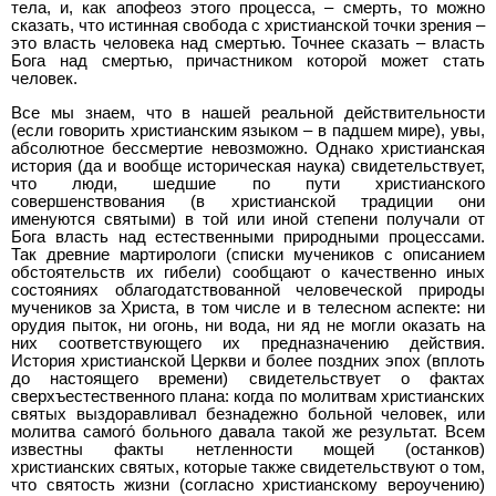
тела, и, как апофеоз этого процесса, – смерть, то можно
сказать, что истинная свобода с христианской точки зрения –
это власть человека над смертью. Точнее сказать – власть
Бога над смертью, причастником которой может стать
человек.
Все мы знаем, что в нашей реальной действительности
(если говорить христианским языком – в падшем мире), увы,
абсолютное бессмертие невозможно. Однако христианская
история (да и вообще историческая наука) свидетельствует,
что люди, шедшие по пути христианского
совершенствования (в христианской традиции они
именуются святыми) в той или иной степени получали от
Бога власть над естественными природными процессами.
Так древние мартирологи (списки мучеников с описанием
обстоятельств их гибели) сообщают о качественно иных
состояниях облагодатствованной человеческой природы
мучеников за Христа, в том числе и в телесном аспекте: ни
орудия пыток, ни огонь, ни вода, ни яд не могли оказать на
них соответствующего их предназначению действия.
История христианской Церкви и более поздних эпох (вплоть
до настоящего времени) свидетельствует о фактах
сверхъестественного плана: когда по молитвам христианских
святых выздоравливал безнадежно больной человек, или
молитва самого́ больного давала такой же результат. Всем
известны факты нетленности мощей (останков)
христианских святых, которые также свидетельствуют о том,
что святость жизни (согласно христианскому вероучению)