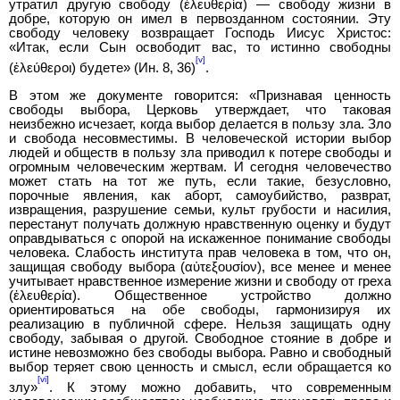
утратил другую свободу (ἐλευθερία) — свободу жизни в
добре, которую он имел в первозданном состоянии. Эту
свободу человеку возвращает Господь Иисус Христос:
«Итак, если Сын освободит вас, то истинно свободны
[v]
(ἐλεύθεροι) будете» (Ин. 8, 36)
.
В этом же документе говорится: «Признавая ценность
свободы выбора, Церковь утверждает, что таковая
неизбежно исчезает, когда выбор делается в пользу зла. Зло
и свобода несовместимы. В человеческой истории выбор
людей и обществ в пользу зла приводил к потере свободы и
огромным человеческим жертвам. И сегодня человечество
может стать на тот же путь, если такие, безусловно,
порочные явления, как аборт, самоубийство, разврат,
извращения, разрушение семьи, культ грубости и насилия,
перестанут получать должную нравственную оценку и будут
оправдываться с опорой на искаженное понимание свободы
человека. Слабость института прав человека в том, что он,
защищая свободу выбора (αὐτεξουσίον), все менее и менее
учитывает нравственное измерение жизни и свободу от греха
(ἐλευθερία). Общественное устройство должно
ориентироваться на обе свободы, гармонизируя их
реализацию в публичной сфере. Нельзя защищать одну
свободу, забывая о другой. Свободное стояние в добре и
истине невозможно без свободы выбора. Равно и свободный
выбор теряет свою ценность и смысл, если обращается ко
[vi]
злу»
. К этому можно добавить, что современным