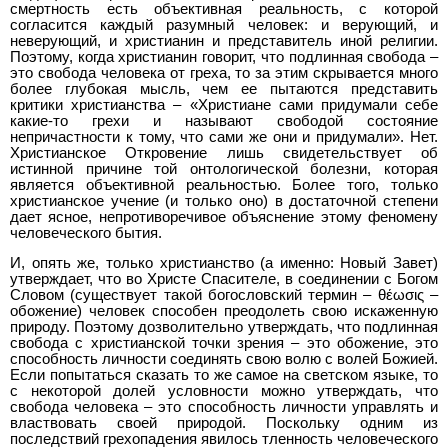
смертность есть объективная реальность, с которой
согласится каждый разумный человек: и верующий, и
неверующий, и христианин и представитель иной религии.
Поэтому, когда христианин говорит, что подлинная свобода –
это свобода человека от греха, то за этим скрывается много
более глубокая мысль, чем ее пытаются представить
критики христианства – «Христиане сами придумали себе
какие-то грехи и называют свободой состояние
непричастности к тому, что сами же они и придумали». Нет.
Христианское Откровение лишь свидетельствует об
истинной причине той онтологической болезни, которая
является объективной реальностью. Более того, только
христианское учение (и только оно) в достаточной степени
дает ясное, непротиворечивое объяснение этому феномену
человеческого бытия.
И, опять же, только христианство (а именно: Новый Завет)
утверждает, что во Христе Спасителе, в соединении с Богом
Словом (существует такой богословский термин – θέωσις –
обожение) человек способен преодолеть свою искаженную
природу. Поэтому дозволительно утверждать, что подлинная
свобода с христианской точки зрения – это обожение, это
способность личности соединять свою волю с волей Божией.
Если попытаться сказать то же самое на светском языке, то
с некоторой долей условности можно утверждать, что
свобода человека – это способность личности управлять и
властвовать своей природой. Поскольку одним из
последствий грехопадения явилось тленность человеческого