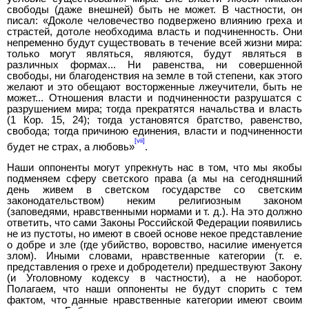
свободы (даже внешней) быть не может. В частности, он
писал: «Доколе человечество подвержено влиянию греха и
страстей, дотоле необходима власть и подчиненность. Они
непременно будут существовать в течение всей жизни мира:
только могут являться, являются, будут являться в
различных формах... Ни равенства, ни совершенной
свободы, ни благоденствия на земле в той степени, как этого
желают и это обещают восторженные лжеучители, быть не
может... Отношения власти и подчиненности разрушатся с
разрушением мира; тогда прекратятся начальства и власть
(1 Кор. 15, 24); тогда установятся братство, равенство,
свобода; тогда причиною единения, власти и подчиненности
[vii]
будет не страх, а любовь»
.
Наши оппоненты могут упрекнуть нас в том, что мы якобы
подменяем сферу светского права (а мы на сегодняшний
день живем в светском государстве со светским
законодательством) неким религиозным законом
(заповедями, нравственными нормами и т. д.). На это должно
ответить, что сами Законы Российской Федерации появились
не из пустоты, но имеют в своей основе некое представление
о добре и зле (где убийство, воровство, насилие именуется
злом). Иными словами, нравственные категории (т. е.
представления о грехе и добродетели) предшествуют Закону
(и Уголовному кодексу в частности), а не наоборот.
Полагаем, что наши оппоненты не будут спорить с тем
фактом, что данные нравственные категории имеют своим