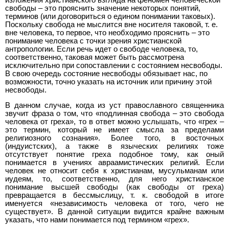
свободы – это прояснить значение некоторых понятий,
терминов (или договориться о едином понимании таковых).
Поскольку свобода не мыслится вне носителя таковой, т. е.
вне человека, то первое, что необходимо прояснить – это
понимание человека с точки зрения христианской
антропологии. Если речь идет о свободе человека, то,
соответственно, таковая может быть рассмотрена
исключительно при сопоставлении с состоянием несвободы.
В свою очередь состояние несвободы обязывает нас, по
возможности, точно указать на источник или причину этой
несвободы.
В данном случае, когда из уст православного священника
звучит фраза о том, что «подлинная свобода – это свобода
человека от греха», то в ответ можно услышать, что «грех –
это термин, который не имеет смысла за пределами
религиозного сознания». Более того, в восточных
(индуистских), а также в языческих религиях тоже
отсутствует понятие греха подобное тому, как оный
понимается в учениях авраамистических религий. Если
человек не относит себя к христианам, мусульманам или
иудеям, то, соответственно, для него христианское
понимание высшей свободы (как свободы от греха)
превращается в бессмыслицу, т. к. свободой в итоге
именуется «независимость человека от того, чего не
существует». В данной ситуации видится крайне важным
указать, что нами понимается под термином «грех».