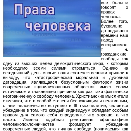
все больше
говорят о
правах
человека.
Более того,
буквально
до недавнего
времени наш
народ
воспринимал
т. н.
гражданские
свободы как
одну из высших целей демократического мира, к которым
необходимо всеми силами стремиться. Однако на
сегодняшний день многие наши соотечественники пришли к
выводу, что катастрофическая моральная и духовная
деградация, являющаяся безусловным фактором жизни
современных «цивилизованных обществ», имеет своим
источником и главнейшей причиной как раз таки фактически
неограниченную свободу человека. Христианские мыслители
отмечают, что в особой степени беспокоящим и негативным,
с чем человечество вступило в III тысячелетие, является
убеждение в том, что каждый индивидуум обладает особым
правом для самого себя определять: что хорошо, а что
плохо. Именно подобная релятивная «философия»
человекопоклонничества формирует убеждение
современных людей, что личная свобода (понимаемая как