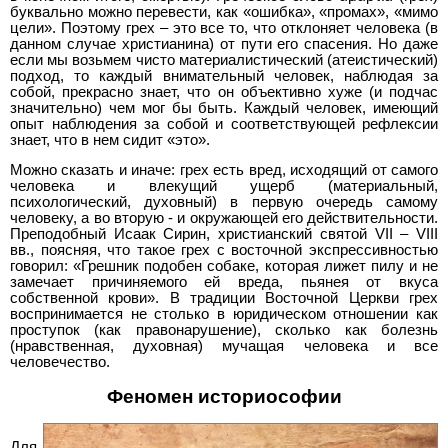
буквально можно перевести, как «ошибка», «промах», «мимо
цели». Поэтому грех – это все то, что отклоняет человека (в
данном случае христианина) от пути его спасения. Но даже
если мы возьмем чисто материалистический (атеистический)
подход, то каждый внимательный человек, наблюдая за
собой, прекрасно знает, что он объективно хуже (и подчас
значительно) чем мог бы быть. Каждый человек, имеющий
опыт наблюдения за собой и соответствующей рефлексии
знает, что в нем сидит «это».
Можно сказать и иначе: грех есть вред, исходящий от самого
человека и влекущий ущерб (материальный,
психологический, духовный) в первую очередь самому
человеку, а во вторую - и окружающей его действительности.
Преподобный Исаак Сирин, христианский святой VII – VIII
вв., поясняя, что такое грех с восточной экспрессивностью
говорил: «Грешник подобен собаке, которая лижет пилу и не
замечает причиняемого ей вреда, пьянея от вкуса
собственной крови». В традиции Восточной Церкви грех
воспринимается не столько в юридическом отношении как
проступок (как правонарушение), сколько как болезнь
(нравственная, духовная) мучащая человека и все
человечество.
Феномен историософии
Для