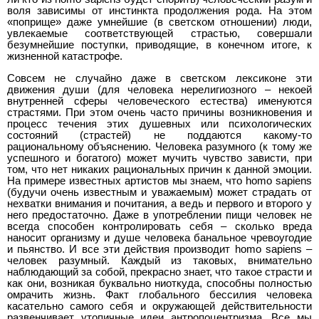
воля зависимы от инстинкта продолжения рода. На этом
«поприще» даже умнейшие (в светском отношении) люди,
увлекаемые соответствующей страстью, совершали
безумнейшие поступки, приводящие, в конечном итоге, к
жизненной катастрофе.
Совсем не случайно даже в светском лексиконе эти
движения души (для человека нерелигиозного – некоей
внутренней сферы человеческого естества) именуются
страстями. При этом очень часто причины возникновения и
процесс течения этих душевных или психологических
состояний (страстей) не поддаются какому-то
рациональному объяснению. Человека разумного (к тому же
успешного и богатого) может мучить чувство зависти, при
том, что нет никаких рациональных причин к данной эмоции.
На примере известных артистов мы знаем, что homo sapiens
(будучи очень известным и уважаемым) может страдать от
нехватки внимания и почитания, а ведь и первого и второго у
него предостаточно. Даже в употреблении пищи человек не
всегда способен контролировать себя – сколько вреда
наносит организму и душе человека банальное чревоугодие
и пьянство. И все эти действия производит homo sapiens –
человек разумный. Каждый из таковых, внимательно
наблюдающий за собой, прекрасно знает, что такое страсти и
как они, возникая буквально ниоткуда, способны полностью
омрачить жизнь. Факт глобального бессилия человека
касательно самого себя и окружающей действительности
развенчивает утопичные идеи антропоцентризма. Все мы