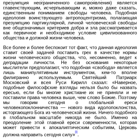
презумпция неограниченного самопроявления) является
главенствующим, исчерпывающим и, можно даже сказать,
единственным пониманием свободы человека. Подобная
идеология воинствующего антропоцентризма, полагающая
презумпцию партикулярной, личной человеческой свободы
вне общезначимых критериев добра и зла рассматривается
как первичное и необходимое условие цивилизованного
общества и должной жизни человека.
Все более и более беспокоит тот факт, что данная идеология
ставит своей задачей поставить грех в качестве нормы
жизни человеческого общества, что, несомненно, ведет к
деградации личности. Не без основания некоторые
мыслители предполагают, что подобная «свобода» является
лишь манипулятивным инструментом, кем-то вполне
филигранно используемым. Святейший Патриарх
Московский и всея Руси Кирилл сказал: «Наверное,
подобные философские взгляды нельзя было бы назвать
ересью, если бы многие христиане их не приняли и не
поставили права человека выше, чем слово Божие. Поэтому
мы говорим сегодня о глобальной ереси
человекопоклонничества — нового вида идолопоклонства,
исторгающего Бога из человеческой жизни. Ничего подобного
в глобальном масштабе никогда не было. Именно на
преодоление этой главной ереси современности, которая
может привести к апокалиптическим событиям, Церковь
[i]
должна направить сегодня силу»
.