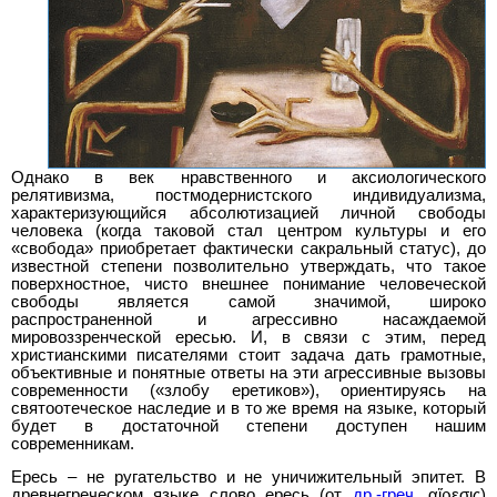
Однако в век нравственного и аксиологического
релятивизма, постмодернистского индивидуализма,
характеризующийся абсолютизацией личной свободы
человека (когда таковой стал центром культуры и его
«свобода» приобретает фактически сакральный статус), до
известной степени позволительно утверждать, что такое
поверхностное, чисто внешнее понимание человеческой
свободы является самой значимой, широко
распространенной и агрессивно насаждаемой
мировоззренческой ересью. И, в связи с этим, перед
христианскими писателями стоит задача дать грамотные,
объективные и понятные ответы на эти агрессивные вызовы
современности («злобу еретиков»), ориентируясь на
святоотеческое наследие и в то же время на языке, который
будет в достаточной степени доступен нашим
современникам.
Ересь – не ругательство и не уничижительный эпитет. В
древнегреческом языке слово ересь (от
др.-греч.
αἵρεσις)