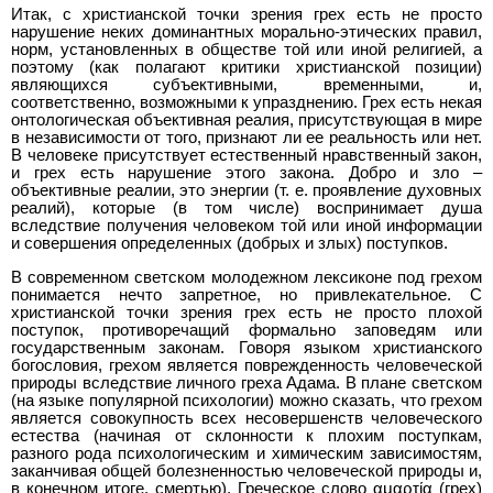
Итак, с христианской точки зрения грех есть не просто
нарушение неких доминантных морально-этических правил,
норм, установленных в обществе той или иной религией, а
поэтому (как полагают критики христианской позиции)
являющихся субъективными, временными, и,
соответственно, возможными к упразднению. Грех есть некая
онтологическая объективная реалия, присутствующая в мире
в независимости от того, признают ли ее реальность или нет.
В человеке присутствует естественный нравственный закон,
и грех есть нарушение этого закона. Добро и зло –
объективные реалии, это энергии (т. е. проявление духовных
реалий), которые (в том числе) воспринимает душа
вследствие получения человеком той или иной информации
и совершения определенных (добрых и злых) поступков.
В современном светском молодежном лексиконе под грехом
понимается нечто запретное, но привлекательное. С
христианской точки зрения грех есть не просто плохой
поступок, противоречащий формально заповедям или
государственным законам. Говоря языком христианского
богословия, грехом является поврежденность человеческой
природы вследствие личного греха Адама. В плане светском
(на языке популярной психологии) можно сказать, что грехом
является совокупность всех несовершенств человеческого
естества (начиная от склонности к плохим поступкам,
разного рода психологическим и химическим зависимостям,
заканчивая общей болезненностью человеческой природы и,
в конечном итоге, смертью). Греческое слово αμαρτία (грех)