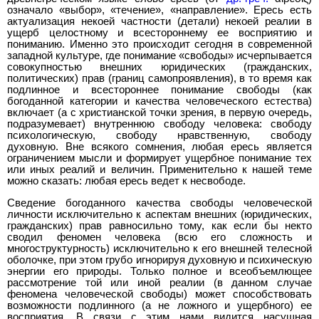
означало «выбор», «течение», «направление». Ересь есть
актуализация некоей частности (детали) некоей реалии в
ущерб целостному и всестороннему ее восприятию и
пониманию. Именно это происходит сегодня в современной
западной культуре, где понимание «свободы» исчерпывается
совокупностью внешних юридических (гражданских,
политических) прав (границ самопроявления), в то время как
подлинное и всестороннее понимание свободы (как
богоданной категории и качества человеческого естества)
включает (а с христианской точки зрения, в первую очередь,
подразумевает) внутреннюю свободу человека: свободу
психологическую, свободу нравственную, свободу
духовную. Вне всякого сомнения, любая ересь является
ограничением мысли и формирует ущербное понимание тех
или иных реалий и величин. Применительно к нашей теме
можно сказать: любая ересь ведет к несвободе.
Сведение богоданного качества свободы человеческой
личности исключительно к аспектам внешних (юридических,
гражданских) прав равносильно тому, как если бы некто
сводил феномен человека (всю его сложность и
многоструктурность) исключительно к его внешней телесной
оболочке, при этом грубо игнорируя духовную и психическую
энергии его природы. Только полное и всеобъемлющее
рассмотрение той или иной реалии (в данном случае
феномена человеческой свободы) может способствовать
возможности подлинного (а не ложного и ущербного) ее
восприятия. В связи с этим нами видится насущная