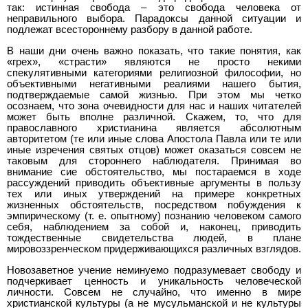
так: истинная свобода – это свобода человека от
неправильного выбора. Парадоксы данной ситуации и
подлежат всестороннему разбору в данной работе.
В наши дни очень важно показать, что такие понятия, как
«грех», «страсти» являются не просто некими
спекулятивными категориями религиозной философии, но
объективными негативными реалиями нашего бытия,
подтверждаемые самой жизнью. При этом мы четко
осознаем, что зона очевидности для нас и наших читателей
может быть вполне различной. Скажем, то, что для
православного христианина является абсолютным
авторитетом (те или иные слова Апостола Павла или те или
иные изречения святых отцов) может оказаться совсем не
таковым для стороннего наблюдателя. Принимая во
внимание сие обстоятельство, мы постараемся в ходе
рассуждений приводить объективные аргументы в пользу
тех или иных утверждений на примере конкретных
жизненных обстоятельств, посредством побуждения к
эмпирическому (т. е. опытному) познанию человеком самого
себя, наблюдением за собой и, наконец, приводить
тождественные свидетельства людей, в плане
мировоззренческом придерживающихся различных взглядов.
Новозаветное учение неминуемо подразумевает свободу и
подчеркивает ценность и уникальность человеческой
личности. Совсем не случайно, что именно в мире
христианской культуры (а не мусульманской и не культуры