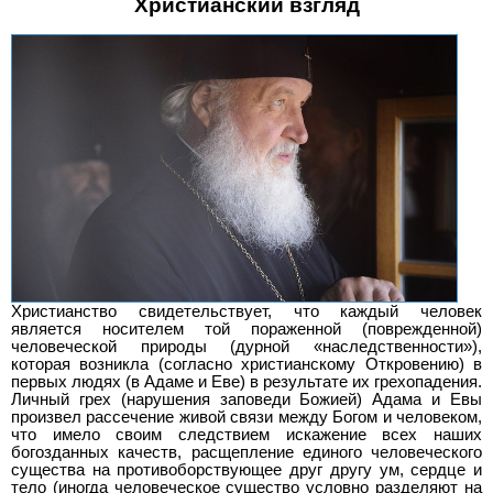
Христианский взгляд
Христианство свидетельствует, что каждый человек
является носителем той пораженной (поврежденной)
человеческой природы (дурной «наследственности»),
которая возникла (согласно христианскому Откровению) в
первых людях (в Адаме и Еве) в результате их грехопадения.
Личный грех (нарушения заповеди Божией) Адама и Евы
произвел рассечение живой связи между Богом и человеком,
что имело своим следствием искажение всех наших
богозданных качеств, расщепление единого человеческого
существа на противоборствующее друг другу ум, сердце и
тело (иногда человеческое существо условно разделяют на