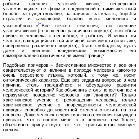
рабами внешних условий жизни, непрерывно
усложняющихся ее форм и соединенной с ними жестокой
борьбы за существование, за влияние, за власть, борьбы
страстей и самолюбий, борьбы всего мелочного и
[iii]
узкозлобного...»
Вне всякого сомнения, эти внешние
условия жизни (совершенно различного порядка) способны
привести человека к несвободе, к рабству. И может ли
человек, находящийся в той или иной зависимости (опять же,
совершенно различного порядка), быть свободным, пусть
даже и внешние юридические возможности его
самопроявления фактически не имеют границ?
Подобных примеров – бесчисленное множество и все они
свидетельствуют о наличии в природе человека какого-то
очень серьезного изъяна, который, к тому же, носит
онтологический характер. Еще раз зададим вопросы: в чем
причина столь трагедийного и абсурдного развития
человеческой истории? Как объяснить столь непостоянное и
неразумное поведение человека как личности? Только
христианское учение о грехопадении человека, только
христианское учение о поврежденности человеческой
природы способно до известной степени ответить на эти
вопросы. Даже человек нехристианского сознания вынужден
признать, что в нашем мире, а в человеке тем более,
объективно присутствует то, что христианство именует
грехом.