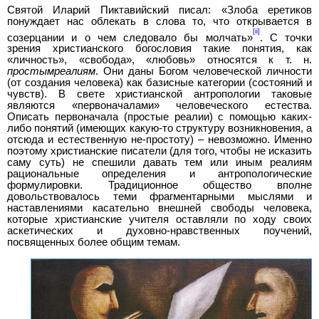
Святой Иларий Пиктавийский писал: «Злоба еретиков
понуждает нас облекать в слова то, что открывается в
[ii]
созерцании и о чем следовало бы молчать»
. С точки
зрения христианского богословия такие понятия, как
«личность», «свобода», «любовь» относятся к т. н.
простым
реалиям
. Они даны Богом человеческой личности
(от создания человека) как базисные категории (состояний и
чувств). В свете христианской антропологии таковые
являются «первоначалами» человеческого естества.
Описать первоначала (простые реалии) с помощью каких-
либо понятий (имеющих какую-то структуру возникновения, а
отсюда и естественную не-простоту) – невозможно. Именно
поэтому христианские писатели (для того, чтобы не исказить
саму суть) не спешили давать тем или иным реалиям
рациональные определения и антропологические
формулировки. Традиционное общество вполне
довольствовалось теми фрагментарными мыслями и
наставлениями касательно внешней свободы человека,
которые христианские учителя оставляли по ходу своих
аскетических и духовно-нравственных поучений,
посвященных более общим темам.