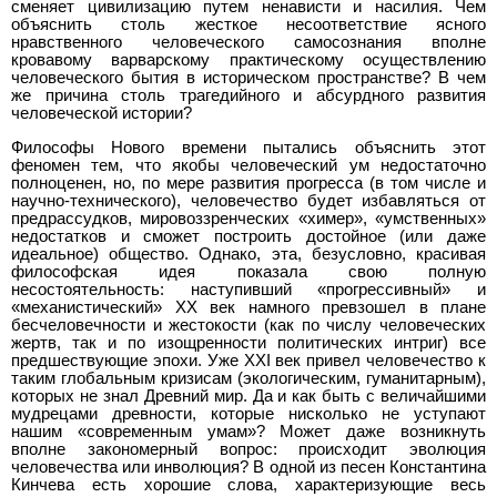
сменяет цивилизацию путем ненависти и насилия. Чем
объяснить столь жесткое несоответствие ясного
нравственного человеческого самосознания вполне
кровавому варварскому практическому осуществлению
человеческого бытия в историческом пространстве? В чем
же причина столь трагедийного и абсурдного развития
человеческой истории?
Философы Нового времени пытались объяснить этот
феномен тем, что якобы человеческий ум недостаточно
полноценен, но, по мере развития прогресса (в том числе и
научно-технического), человечество будет избавляться от
предрассудков, мировоззренческих «химер», «умственных»
недостатков и сможет построить достойное (или даже
идеальное) общество. Однако, эта, безусловно, красивая
философская идея показала свою полную
несостоятельность: наступивший «прогрессивный» и
«механистический» XX век намного превзошел в плане
бесчеловечности и жестокости (как по числу человеческих
жертв, так и по изощренности политических интриг) все
предшествующие эпохи. Уже XXI век привел человечество к
таким глобальным кризисам (экологическим, гуманитарным),
которых не знал Древний мир. Да и как быть с величайшими
мудрецами древности, которые нисколько не уступают
нашим «современным умам»? Может даже возникнуть
вполне закономерный вопрос: происходит эволюция
человечества или инволюция? В одной из песен Константина
Кинчева есть хорошие слова, характеризующие весь