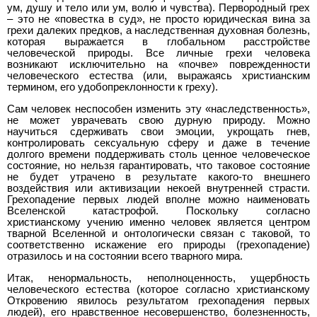
ум, душу и тело или ум, волю и чувства). Первородный грех
– это не «повестка в суд», не просто юридическая вина за
грехи далеких предков, а наследственная духовная болезнь,
которая выражается в глобальном расстройстве
человеческой природы. Все личные грехи человека
возникают исключительно на «почве» поврежденности
человеческого естества (или, выражаясь христианским
термином, его удобопреклонности к греху).
Сам человек неспособен изменить эту «наследственность»,
не может уврачевать свою дурную природу. Можно
научиться сдерживать свои эмоции, укрощать гнев,
контролировать сексуальную сферу и даже в течение
долгого времени поддерживать столь ценное человеческое
состояние, но нельзя гарантировать, что таковое состояние
не будет утрачено в результате какого-то внешнего
воздействия или активизации некоей внутренней страсти.
Грехопадение первых людей вполне можно наименовать
Вселенской катастрофой. Поскольку согласно
христианскому учению именно человек является центром
тварной Вселенной и онтологически связан с таковой, то
соответственно искажение его природы (грехопадение)
отразилось и на состоянии всего тварного мира.
Итак, ненормальность, неполноценность, ущербность
человеческого естества (которое согласно христианскому
Откровению явилось результатом грехопадения первых
людей), его нравственное несовершенство, болезненность,