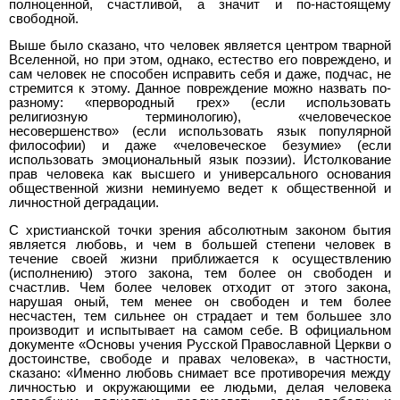
полноценной, счастливой, а значит и по-настоящему
свободной.
Выше было сказано, что человек является центром тварной
Вселенной, но при этом, однако, естество его повреждено, и
сам человек не способен исправить себя и даже, подчас, не
стремится к этому. Данное повреждение можно назвать по-
разному: «первородный грех» (если использовать
религиозную терминологию), «человеческое
несовершенство» (если использовать язык популярной
философии) и даже «человеческое безумие» (если
использовать эмоциональный язык поэзии). Истолкование
прав человека как высшего и универсального основания
общественной жизни неминуемо ведет к общественной и
личностной деградации.
С христианской точки зрения абсолютным законом бытия
является любовь, и чем в большей степени человек в
течение своей жизни приближается к осуществлению
(исполнению) этого закона, тем более он свободен и
счастлив. Чем более человек отходит от этого закона,
нарушая оный, тем менее он свободен и тем более
несчастен, тем сильнее он страдает и тем большее зло
производит и испытывает на самом себе. В официальном
документе «Основы учения Русской Православной Церкви о
достоинстве, свободе и правах человека», в частности,
сказано: «Именно любовь снимает все противоречия между
личностью и окружающими ее людьми, делая человека