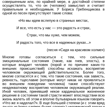
совершенным или, по крайней мере, в достойной степени
осуществлять то, что он (человек) замыслил и считает
правильным и необходимым. У Бориса Гребенщикова в
одной из песен присутствуют такие слова:
«Но мы идем вслепую в странных местах,
И все, что есть у нас — это радость и страх,
Страх, что мы хуже, чем можем,
И радость того, что все в надежных руках...»
(песня «Сидя на красивом холме»)
Многие готовы согласиться с тем, что сильные
эмоциональные состояния (такие, как гнев, злость), в
которые впадает человек (порой и по причине каких-то
внешних происшествий) способны искажать восприятие
человеком окружающей действительности. Более того,
многие согласятся и с тем, что такие состояния, как зависть,
ревность, тщеславие (которые могут никак не проявляться
во внешнем поведении человека) также способствуют
неадекватному восприятию человеком окружающей реалии.
Иной человек, принявший некое кардинальное жизненное
решение в состоянии такой страсти может впоследствии всю
жизнь жалеть об этом и вполне бульварным языком говорить
«Что же я наделал?». В еще большей степени (и с этим вряд
ли кто из homo sapiens будет спорить) человеческий разум и