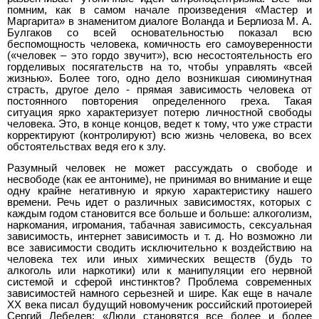
помним, как в самом начале произведения «Мастер и
Маргарита» в знаменитом диалоге Воланда и Берлиоза М. А.
Булгаков со всей основательностью показал всю
беспомощность человека, комичность его самоуверенности
(«человек – это гордо звучит»), всю несостоятельность его
горделивых посягательств на то, чтобы управлять «всей
жизнью». Более того, одно дело возникшая сиюминутная
страсть, другое дело - прямая зависимость человека от
постоянного повторения определенного греха. Такая
ситуация ярко характеризует потерю личностной свободы
человека. Это, в конце концов, ведет к тому, что уже страсти
корректируют (контролируют) всю жизнь человека, во всех
обстоятельствах ведя его к злу.
Разумный человек не может рассуждать о свободе и
несвободе (как ее антониме), не принимая во внимание и еще
одну крайне негативную и яркую характеристику нашего
времени. Речь идет о различных зависимостях, которых с
каждым годом становится все больше и больше: алкоголизм,
наркомания, игромания, табачная зависимость, сексуальная
зависимость, интернет зависимость и т. д. Но возможно ли
все зависимости сводить исключительно к воздействию на
человека тех или иных химических веществ (будь то
алкоголь или наркотики) или к манипуляции его нервной
системой и сферой инстинктов? Проблема современных
зависимостей намного серьезней и шире. Как еще в начале
XX века писал будущий новомученик российский протоиерей
Сергий Лебедев: «Люди становятся все более и более