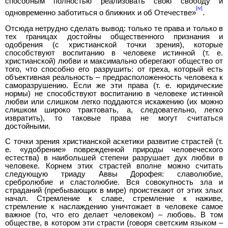
способным полностью реализовать свою свободу и
[iv]
одновременно заботиться о ближних и об Отечестве»
.
Отсюда нетрудно сделать вывод: только те права и только в
тех границах достойны общественного признания и
одобрения (с христианской точки зрения), которые
способствуют воспитанию в человеке истинной (т. е.
христианской) любви и максимально оберегают общество от
того, что способно его разрушить: от греха, который есть
объективная реальность – предрасположенность человека к
саморазрушению. Если же эти права (т. е. юридические
нормы) не способствуют воспитанию в человеке истинной
любви или слишком легко поддаются искажению (их можно
слишком широко трактовать, а, следовательно, легко
извратить), то таковые права не могут считаться
достойными.
С точки зрения христианской аскетики развитие страстей (т.
е. «удобрение» поврежденной природы человеческого
естества) в наибольшей степени разрушает дух любви в
человеке. Корнем этих страстей вполне можно считать
следующую триаду Аввы Дорофея: славолюбие,
сребролюбие и сластолюбие. Вся совокупность зла и
страданий (пребывающих в мире) проистекают от этих злых
начал. Стремление к славе, стремление к наживе,
стремление к наслаждению уничтожает в человеке самое
важное (то, что его делает человеком) – любовь. В том
обществе, в котором эти страсти (говоря светским языком –