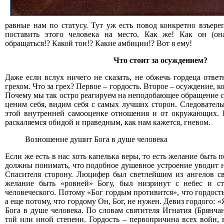
равные нам по статусу. Тут уж есть повод конкретно взъере
поставить этого человека на место. Как же! Как он (он
обращаться!? Какой тон!? Какие амбиции!? Вот я ему!
Что стоит за осуждением?
Даже если вслух ничего не сказать, не обжечь гордеца ответ
грехом. Что за грех? Первое –
гордость
. Второе –
осуждение
, к
Почему мы так остро реагируем на неподобающее обращение с
ценим себя, видим себя с самых лучших сторон. Следовател
этой внутренней самооценке отношения и от окружающих. К
раскаляемся обидой и праведным, как нам кажется, гневом.
Возношение душит Бога в душе человека
Если же есть в нас хоть капелька веры, то есть желание быть
должны понимать, что подобное душевное устроение уводит 
Спасителя сторону. Люцифер был светлейшим из ангелов све
желание быть «ровней» Богу, был низринут с небес и ст
человеческого. Потому «Бог гордым противится», что гордость
а еще потому, что гордому Он, Бог, не нужен. Девиз гордого:
Бога в душе человека. По словам святителя Игнатия (Брянча
той или иной степени. Гордость – первопричина всех войн, 