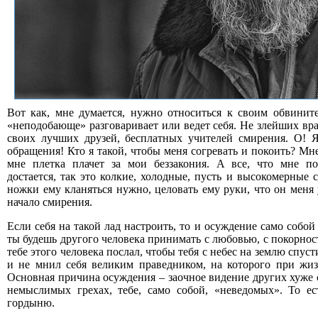
Вот как, мне думается, нужно относиться к своим обвините
«неподобающе» разговаривает или ведет себя. Не злейших вра
своих лучших друзей, бесплатных учителей смирения. О! 
обращения! Кто я такой, чтобы меня согревать и покоить? М
мне плетка плачет за мои беззакония. А все, что мне п
достается, так это колкие, холодные, пусть и высокомерные 
ножки ему кланяться нужно, целовать ему руки, что он меня 
начало смирения.
Если себя на такой лад настроить, то и осуждение само собой
ты будешь другого человека принимать с любовью, с покорно
тебе этого человека послал, чтобы тебя с небес на землю спуст
и не мнил себя великим праведником, на которого при жи
Основная причина осуждения – заочное видение других хуже 
немыслимых грехах, тебе, само собой, «неведомых». То ес
гордыню.