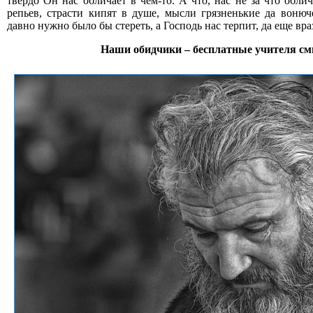
твердо Он нас обличает в чем-то. А что, нас не за что облич
репьев, страсти кипят в душе, мысли грязненькие да вонюч
давно нужно было бы стереть, а Господь нас терпит, да еще вра
Наши обидчики – бесплатные учителя с