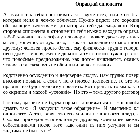
Оправдай оппонента!
А нужно так себя настраивать: я – хуже всех, или хотя бы 
который меня в чем-то обличает. Нужно видеть его хороши
обладающим качествами, до которых тебе далеко-далеко. Вто
стороны оппонента в отношении тебя нужно находить оправда
тобой холодно по телефону поговорил, может, даже огрызалс
мысль, конечно, от лукавого, – как он заносчиво со мной по
другому: человек просто болен, ему физически трудно говорит
него драма личная, ему не до кого, а тут с тобой нужно разгов
что подобные предположения, как потом выясняется, оказы
человека за глаза чуть не обвинили во всех тяжких.
Родственно осуждению и недоверие людям. Нам трудно повери
высокие порывы, а если у него плохое настроение, то это м
правильнее будет человеку простить. Вот прощать-то мы как р
со скрипом и массой «условий». Но это – тема другого разгово
Поэтому давайте не будем ворчать и обижаться на «неподо
думать так: «Я заслужил такое обращение». И мысленно кл
оппоненту. А тот, видя, что его усилия не приносят плода, с
Сколько примеров есть настоящей дружбы, возникшей межд
собеседниками после того, как один из них уступил и с
«одним» не быть мне?