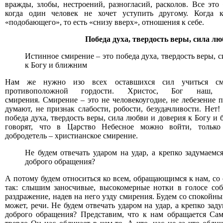
вражды, злобы, нестроений, разногласий, расколов. Все это
когда один человек не хочет уступить другому. Когда 
«подобающего», то есть «снизу вверх», отношения к себе.
Победа духа, твердость веры, сила л
Истинное смирение – это победа духа, твердость веры, 
к Богу и ближним
Нам же нужно изо всех оставшихся сил учиться см
противоположной гордости. Христос, Бог наш
смирения.
Смирение
– это не человекоугодие, не лебезение 
думают, не признак слабости, робости, безудачливости. Нет
победа духа, твердость веры, сила любви и доверия к Богу и
говорят, что в Царство Небесное можно войти, только
добродетель – христианское смирение.
Не будем отвечать ударом на удар, а крепко задумаемс
доброго обращения?
А потому будем относиться ко всем, обращающимся к нам, со
так: слышим заносчивые, высокомерные нотки в голосе соб
раздражение, надев на него узду смирения. Будем со спокойны
может, речи. Не будем отвечать ударом на удар, а крепко зад
доброго обращения? Представим, что к нам обращается Са