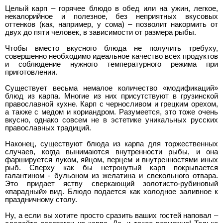
Целый карп – горячее блюдо в обед или на ужин, легкое,
некалорийное и полезное, без неприятных вкусовых
оттенков (как, например, у сома) – позволит накормить от
двух до пяти человек, в зависимости от размера рыбы.
Чтобы вместо вкусного блюда не получить требуху,
совершенно необходимо идеальное качество всех продуктов
и соблюдение нужного температурного режима при
приготовлении.
Существует весьма немалое количество «модификаций»
блюд из карпа. Многие из них присутствуют в грузинской
православной кухне. Карп с черносливом и грецким орехом,
а также с медом и кориандром. Разумеется, это тоже очень
вкусно, однако совсем не в эстетике уникальных русских
православных традиций.
Наконец, существуют блюда из карпа для торжественных
случаев, когда вынимаются внутренности рыбы, и она
фаршируется луком, яйцом, перцем и внутренностями иных
рыб. Сверху как бы нетронутый карп покрывается
галантином - бульоном из желатина и свекольного отвара.
Это придает яству сверкающий золотисто-рубиновый
«парадный» вид. Блюдо подается как холодное заливное к
праздничному столу.
Ну, а если вы хотите просто сразить ваших гостей наповал –