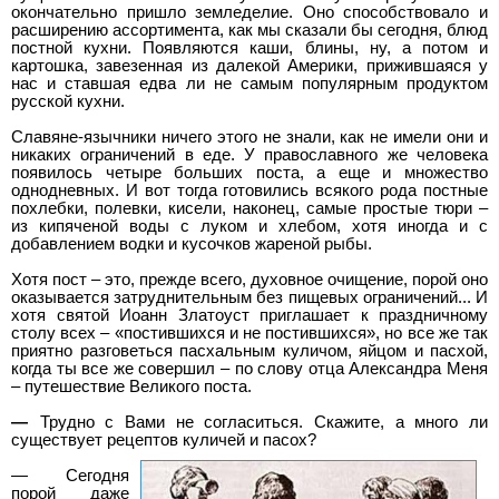
окончательно пришло земледелие. Оно способствовало и
расширению ассортимента, как мы сказали бы сегодня, блюд
постной кухни. Появляются каши, блины, ну, а потом и
картошка, завезенная из далекой Америки, прижившаяся у
нас и ставшая едва ли не самым популярным продуктом
русской кухни.
Славяне-язычники ничего этого не знали, как не имели они и
никаких ограничений в еде. У православного же человека
появилось четыре больших поста, а еще и множество
однодневных. И вот тогда готовились всякого рода постные
похлебки, полевки, кисели, наконец, самые простые тюри –
из кипяченой воды с луком и хлебом, хотя иногда и с
добавлением водки и кусочков жареной рыбы.
Хотя пост – это, прежде всего, духовное очищение, порой оно
оказывается затруднительным без пищевых ограничений... И
хотя святой Иоанн Златоуст приглашает к праздничному
столу всех – «постившихся и не постившихся», но все же так
приятно разговеться пасхальным куличом, яйцом и пасхой,
когда ты все же совершил – по слову отца Александра Меня
– путешествие Великого поста.
—
Трудно с Вами не согласиться. Скажите, а много ли
существует рецептов куличей и пасох?
—
Сегодня
порой даже