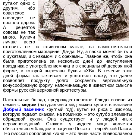
путают одно с
другим, ибо
советское
наследие не
прошло даром.
А рецептов
совсем не так
много. Куличи
лучше всего
готовить не на сливочном масле, на самостоятельно
приготовленном маргарине. Да-да. Ну, а пасха может быть и
с цукатами, и с изюмом, и с орехами... Главное же, чтобы она
была приготовлена за несколько дней до наступления
праздника с употреблением яиц и в специальной деревянной
форме, в которой вырезаны буквы «ХВ». В течение этих
дней форма так стягивает и уплотняет пасху, что далее
позволяет продукту долго сохранять вертикальную
конусообразную форму, напоминающую в известном смысле
формы русской церковной архитектуры.
Пасхальные блюда,
предрождественское блюдо
сочиво из
семян с
медом
(натуральный мёд можно купить в магазине
Добрый пасечник
круглый год), кутья из риса с изюмом,
которую подают, скажем, на поминках – это сугубо элементы
обрядовой кухни. Она существует и у людей иных
вероисповеданий. Скажем, у иудеев маца является
обязательным блюдом в рационе Песаха – еврейской Пасхи.
Но русская обрядовая кухня – это лишь часть православной