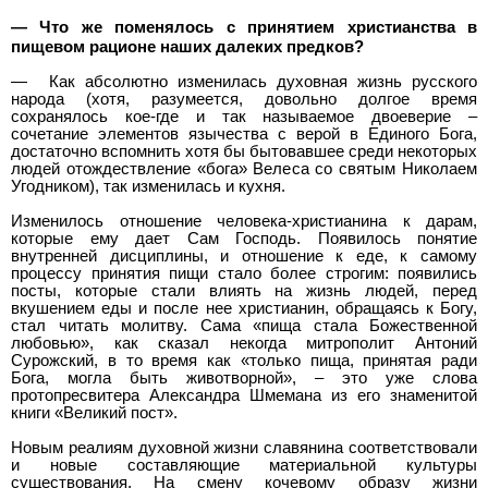
— Что же поменялось с принятием христианства в
пищевом рационе наших далеких предков?
—
Как абсолютно изменилась духовная жизнь русского
народа (хотя, разумеется, довольно долгое время
сохранялось кое-где и так называемое двоеверие –
сочетание элементов язычества с верой в Единого Бога,
достаточно вспомнить хотя бы бытовавшее среди некоторых
людей отождествление «бога» Велеса со святым Николаем
Угодником), так изменилась и кухня.
Изменилось отношение человека-христианина к дарам,
которые ему дает Сам Господь. Появилось понятие
внутренней дисциплины, и отношение к еде, к самому
процессу принятия пищи стало более строгим: появились
посты, которые стали влиять на жизнь людей, перед
вкушением еды и после нее христианин, обращаясь к Богу,
стал читать молитву. Сама «пища стала Божественной
любовью», как сказал некогда митрополит Антоний
Сурожский, в то время как «только пища, принятая ради
Бога, могла быть животворной», – это уже слова
протопресвитера Александра Шмемана из его знаменитой
книги «Великий пост».
Новым реалиям духовной жизни славянина соответствовали
и новые составляющие материальной культуры
существования. На смену кочевому образу жизни