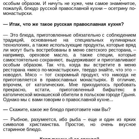
особым образом. И ничуть не хуже, чем самое знаменитое,
пожалуй, блюдо русской православной кухни – осетрину по-
монастырски.
—
Итак, что же такое русская православная кухня?
—
Это блюда, приготовленные обязательно с соблюдением
традиций, основанные на специальных кулинарных
технологиях, а также использующие продукты, которые вряд
ли могут быть востребованы в меню светского ресторана, –
например, ореховое масло, а также специи, которые
самостоятельно сохраняют, выдерживают и приготавливают
особым образом. Так что, когда вы встретите в меню
ресторана «мясо по-монастырски», твердо знайте, что это –
новодел. Мясо – тот скоромный продукт, что никогда не
приготовляется в православных монастырях. В отличие,
впрочем, от католических. Мне приходилось пробовать
прекрасно, кстати, приготовленный бифштекс в
католической монашеской обители в польском городе Гдыня.
Однако мы с вами говорим о православной кухне...
—
Скажите, какое же блюдо приготовите нам Вы?
—
Рыбное, разумеется, ибо рыба – еще и один из ярких
символов христианства. Простое, но очень вкусное
старинное блюдо.