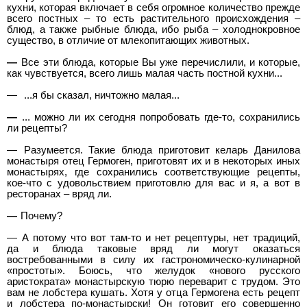
кухни, которая включает в себя огромное количество прежде
всего постных – то есть растительного происхождения –
блюд, а также рыбные блюда, ибо рыба – холоднокровное
существо, в отличие от млекопитающих животных.
—
Все эти блюда, которые Вы уже перечислили, и которые,
как чувствуется, всего лишь малая часть постной кухни...
—
...я бы сказал, ничтожно малая...
—
... можно ли их сегодня попробовать где-то, сохранились
ли рецепты?
—
Разумеется. Такие блюда приготовит келарь Данилова
монастыря отец Гермоген, приготовят их и в некоторых иных
монастырях, где сохранились соответствующие рецепты,
кое-что с удовольствием приготовлю для вас и я, а вот в
ресторанах – вряд ли.
—
Почему?
—
А потому что вот там-то и нет рецептуры, нет традиций,
да и блюда таковые вряд ли могут оказаться
востребованными в силу их гастрономическо-кулинарной
«простоты». Боюсь, что желудок «нового русского
аристократа» монастырскую тюрю переварит с трудом. Это
вам не лобстера кушать. Хотя у отца Гермогена есть рецепт
и лобстера по-монастырски! Он готовит его совершенно