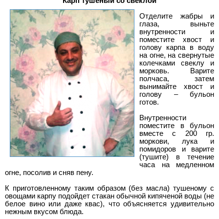
Карп тушеный со свеклой
Отделите жабры и
глаза, выньте
внутренности и
поместите хвост и
голову карпа в воду
на огне, на свернутые
колечками свеклу и
морковь. Варите
полчаса, затем
вынимайте хвост и
голову – бульон
готов.
Внутренности
поместите в бульон
вместе с 200 гр.
моркови, лука и
помидоров и варите
(тушите) в течение
часа на медленном
огне, посолив и сняв пену.
К приготовленному таким образом (без масла) тушеному с
овощами карпу подойдет стакан обычной кипяченой воды (не
белое вино или даже квас), что объясняется удивительно
нежным вкусом блюда.