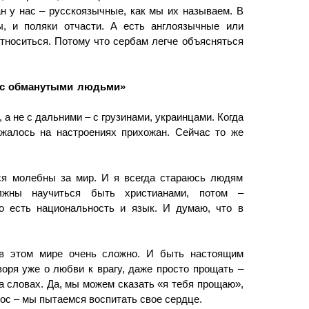
н у нас – русскоязычные, как мы их называем. В
ы, и поляки отчасти. А есть англоязычные или
тноситься. Потому что сербам легче объясняться
 с обманутыми людьми»
а не с дальними – с грузинами, украинцами. Когда
ажалось на настроениях прихожан. Сейчас то же
ся молебны за мир. И я всегда стараюсь людям
лжны научиться быть христианами, потом –
о есть национальность и язык. И думаю, что в
 в этом мире очень сложно. И быть настоящим
воря уже о любви к врагу, даже просто прощать –
а словах. Да, мы можем сказать «я тебя прощаю»,
рос – мы пытаемся воспитать свое сердце.