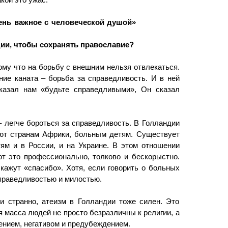
кой это ужас.
чень важное с человеческой душой»
ии, чтобы сохранять православие?
ому что на борьбу с внешним нельзя отвлекаться.
ние каната – борьба за справедливость. И в ней
сказал нам «будьте справедливыми», Он сказал
 легче бороться за справедливость. В Голландии
ают странам Африки, больным детям. Существует
ям и в России, и на Украине. В этом отношении
 это профессионально, толково и бескорыстно.
кажут «спасибо». Хотя, если говорить о больных
справедливостью и милостью.
и странно, атеизм в Голландии тоже силен. Это
 масса людей не просто безразличны к религии, а
ением, негативом и предубеждением.