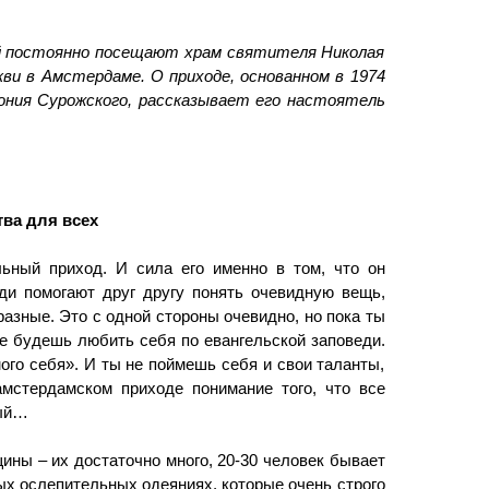
ей постоянно посещают храм святителя Николая
ви в Амстердаме. О приходе, основанном в 1974
ония Сурожского, рассказывает его настоятель
ва для всех
ьный приход. И сила его именно в том, что он
ди помогают друг другу понять очевидную вещь,
разные. Это с одной стороны очевидно, но пока ты
не будешь любить себя по евангельской заповеди.
ого себя». И ты не поймешь себя и свои таланты,
амстердамском приходе понимание того, что все
ный…
щины – их достаточно много, 20-30 человек бывает
х ослепительных одеяниях, которые очень строго