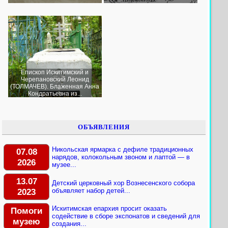
Епископ Искитимский и
Черепановский Леонид
(ТОЛМАЧЕВ). Блаженная Анна
Кондратьевна из...
ОБЪЯВЛЕНИЯ
Никольская ярмарка с дефиле традиционных
07.08
нарядов, колокольным звоном и лаптой — в
2026
музее...
13.07
Детский церковный хор Вознесенского собора
2023
объявляет набор детей...
Искитимская епархия просит оказать
Помоги
содействие в сборе экспонатов и сведений для
музею
создания...