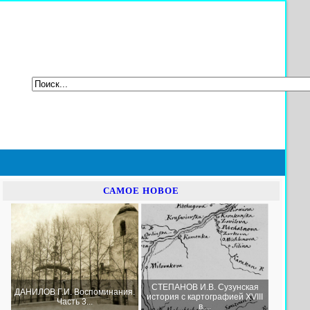
САМОЕ НОВОЕ
СТЕПАНОВ И.В. Сузунская
ДАНИЛОВ Г.И. Воспоминания.
история с картографией XVIII
Часть 3...
в....