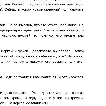
ркви. Раньше они даже обувь снимали при входе
ый. Сейчас в новом храме каменный пол, снимать
 внешне понимаешь, что это что-то необычное. Не
оде примерно одна треть. А есть и американцы, и
национальностей, то понятно, что многие там
 церкви. У греков – далековато, а у сербов – почти
иваю: «Почему же вы к себе не ходите?! Зачем вы
л: «У нас там слишком много говорят о политике,
а! Люди приходят к нам молиться, и это касается
 даже крестятся. Раз в два-три месяца кто-то из
нашем храме. И одну неделю у нас воскресная
гую – на церковнославянском.