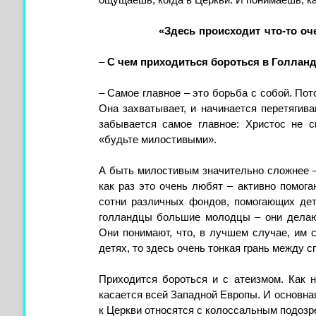
ощущаешь, когда в Церкви. И понимаешь, ка
«Здесь происходит что-то о
–
С чем приходиться бороться в Голланд
– Самое главное – это борьба с собой. Пот
Она захватывает, и начинается перетягива
забывается самое главное: Христос не 
«будьте милостивыми».
А быть милостивым значительно сложнее –
как раз это очень любят – активно помог
сотни различных фондов, помогающих дет
голландцы большие молодцы – они делают
Они понимают, что, в лучшем случае, им с
детях, то здесь очень тонкая грань между 
Приходится бороться и с атеизмом. Как н
касается всей Западной Европы. И основная
к Церкви относятся с колоссальным подозр