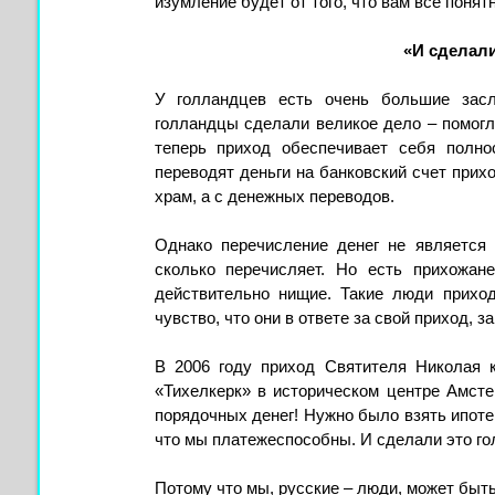
изумление будет от того, что вам всё понятн
«И сделал
У голландцев есть очень большие засл
голландцы сделали великое дело – помогл
теперь приход обеспечивает себя полн
переводят деньги на банковский счет прихо
храм, а с денежных переводов.
Однако перечисление денег не является 
сколько перечисляет. Но есть прихожан
действительно нищие. Такие люди прихо
чувство, что они в ответе за свой приход, з
В 2006 году приход Святителя Николая 
«Тихелкерк» в историческом центре Амсте
порядочных денег! Нужно было взять ипотек
что мы платежеспособны. И сделали это г
Потому что мы, русские – люди, может быть