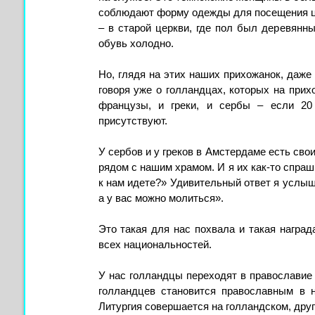
соблюдают форму одежды для посещения це
– в старой церкви, где пол был деревянн
обувь холодно.
Но, глядя на этих наших прихожанок, даже
говоря уже о голландцах, которых на прих
французы, и греки, и сербы – если 20 
присутствуют.
У сербов и у греков в Амстердаме есть свои
рядом с нашим храмом. И я их как-то спраш
к нам идете?» Удивительный ответ я услыша
а у вас можно молиться».
Это такая для нас похвала и такая наград
всех национальностей.
У нас голландцы переходят в православие и
голландцев становится православным в 
Литургия совершается на голландском, дру