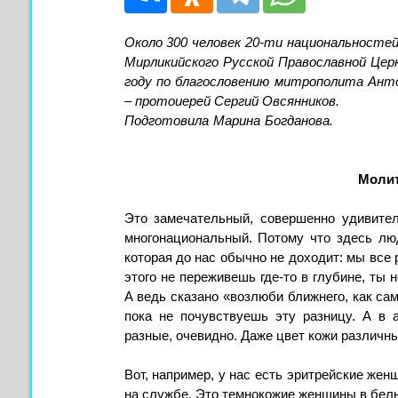
Около 300 человек 20-ти национальност
Мирликийского Русской Православной Церк
году по благословению митрополита Ант
– протоиерей Сергий Овсянников.
Подготовила Марина Богданова.
Молит
Это замечательный, совершенно удивител
многонациональный. Потому что здесь лю
которая до нас обычно не доходит: мы все 
этого не переживешь где-то в глубине, ты 
А ведь сказано «возлюби ближнего, как сам
пока не почувствуешь эту разницу. А в 
разные, очевидно. Даже цвет кожи различ
Вот, например, у нас есть эритрейские жен
на службе. Это темнокожие женщины в белы