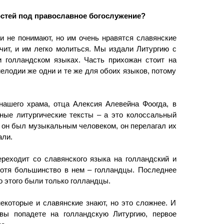
остей под православное богослужение?
и не понимают, но им очень нравятся славянские
чит, и им легко молиться. Мы издали Литургию с
 голландском языках. Часть прихожан стоит на
елодии же одни и те же для обоих языков, потому
нашего храма, отца Алексия Алевейна Фоогда, в
вные литургические тексты – а это колоссальный
 он был музыкальным человеком, он перелагал их
али.
реходит со славянского языка на голландский и
 хотя большинство в нем – голландцы. Последнее
о этого были только голландцы.
екоторые и славянские знают, но это сложнее. И
вы попадете на голландскую Литургию, первое