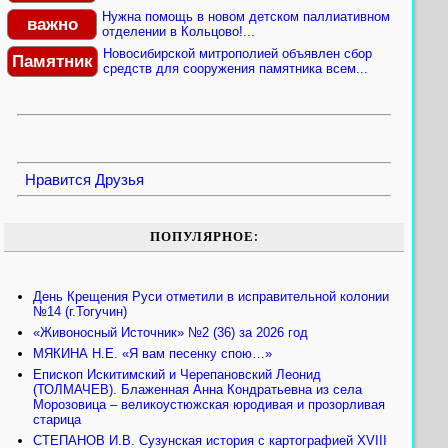
Нужна помощь в новом детском паллиативном
важно
отделении в Кольцово!...
Новосибирской митрополией объявлен сбор
Памятник
средств для сооружения памятника всем...
Нравится
Друзья
ПОПУЛЯРНОЕ:
День Крещения Руси отметили в исправительной колонии
№14 (г.Тогучин)
«Живоносный Источник» №2 (36) за 2026 год
МЯКИНА Н.Е. «Я вам песенку спою…»
Епископ Искитимский и Черепановский Леонид
(ТОЛМАЧЕВ). Блаженная Анна Кондратьевна из села
Морозовица – великоустюжская юродивая и прозорливая
старица
СТЕПАНОВ И.В. Сузунская история с картографией XVIII