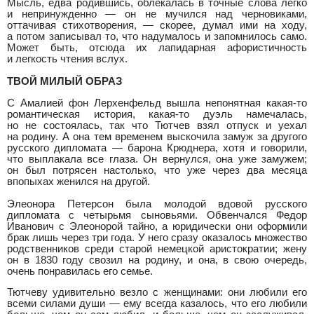
Мысль, едва родившись, облекалась в точные слова легко
и непринужденно — он не мучился над черновиками,
оттачивая стихотворения, — скорее, думал ими на ходу,
а потом записывал то, что надумалось и запомнилось само.
Может быть, отсюда их лапидарная афористичность
и легкость чтения вслух.
ТВОЙ МИЛЫЙ ОБРАЗ
С Амалией фон Лерхенфельд вышла непонятная какая-то
романтическая история, какая-то дуэль намечалась,
но не состоялась, так что Тютчев взял отпуск и уехал
на родину. А она тем временем выскочила замуж за другого
русского дипломата — барона Крюднера, хотя и говорили,
что выплакала все глаза. Он вернулся, она уже замужем;
он был потрясен настолько, что уже через два месяца
впопыхах женился на другой.
Элеонора Петерсон была молодой вдовой русского
дипломата с четырьмя сыновьями. Обвенчался Федор
Иванович с Элеонорой тайно, а юридически они оформили
брак лишь через три года. У него сразу оказалось множество
родственников среди старой немецкой аристократии; жену
он в 1830 году свозил на родину, и она, в свою очередь,
очень понравилась его семье.
Тютчеву удивительно везло с женщинами: они любили его
всеми силами души — ему всегда казалось, что его любили