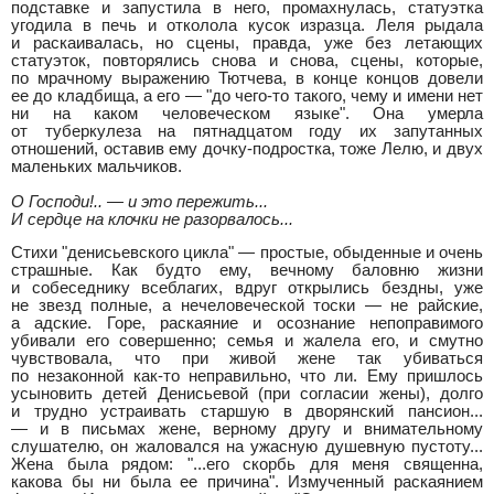
подставке и запустила в него, промахнулась, статуэтка
угодила в печь и отколола кусок изразца. Леля рыдала
и раскаивалась, но сцены, правда, уже без летающих
статуэток, повторялись снова и снова, сцены, которые,
по мрачному выражению Тютчева, в конце концов довели
ее до кладбища, а его — "до чего-то такого, чему и имени нет
ни на каком человеческом языке". Она умерла
от туберкулеза на пятнадцатом году их запутанных
отношений, оставив ему дочку-подростка, тоже Лелю, и двух
маленьких мальчиков.
О Господи!.. — и это пережить...
И сердце на клочки не разорвалось...
Стихи "денисьевского цикла" — простые, обыденные и очень
страшные. Как будто ему, вечному баловню жизни
и собеседнику всеблагих, вдруг открылись бездны, уже
не звезд полные, а нечеловеческой тоски — не райские,
а адские. Горе, раскаяние и осознание непоправимого
убивали его совершенно; семья и жалела его, и смутно
чувствовала, что при живой жене так убиваться
по незаконной как-то неправильно, что ли. Ему пришлось
усыновить детей Денисьевой (при согласии жены), долго
и трудно устраивать старшую в дворянский пансион...
— и в письмах жене, верному другу и внимательному
слушателю, он жаловался на ужасную душевную пустоту...
Жена была рядом: "...его скорбь для меня священна,
какова бы ни была ее причина". Измученный раскаянием