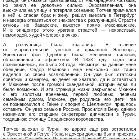
правда, он оказался фальшивым, от маскарадного костюма,
но ранил ее довольно сильно. Окровавленная, она
выскочила на улицу и потеряла сознание; Тютчев примчался
к ней и, спасая брак и жену, решил выехать в Петербург
и навсегда отказаться от знакомства с разлучницей. Страсти
отнюдь не баварские, кажется, прямо мексиканские.
И в эпицентре этого урагана страстей — некрасивый,
немолодой, худой человек в очках.
А разлучница была красавица. В отличие
от очаровательной, уютной и домашней Элеоноры,
Эрнестина фон Дёрнберг была женщиной сильной,
образованной и эффектной. В 1833 году, когда они
познакомились, ей было 23 года. Несмотря на данное жене
обещание, Федор Иванович еще несколько раз тайно
виделся со своей возлюбленной. Он уже был статский
советник и камергер, но денег не хватало, да и оставаться
в Мюнхене после громкой скандальной истории едва ли
было возможно. И эта страница жизни закрылась: Мюнхен
с его золотым временем, первой любовью, первым
семейным домом, Мюнхен, где родились его дети, где
он познакомился с Гейне и спорил с Шеллингом, пришлось
оставить. Он увез семью в Россию. Просился в Вену, однако
назначили его старшим секретарем дипмиссии в Турин,
тогдашнюю столицу Сардинского королевства.
Тютчев выехал в Турин, по дороге еще раз встретился
с Эрнестиной в Генуе. Жена и дочери должны были приехать