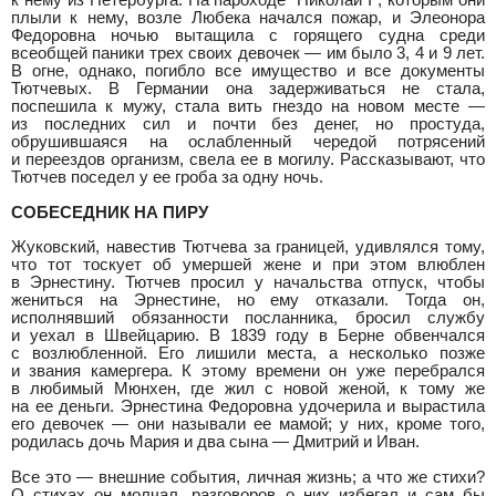
к нему из Петербурга. На пароходе "Николай I", которым они
плыли к нему, возле Любека начался пожар, и Элеонора
Федоровна ночью вытащила с горящего судна среди
всеобщей паники трех своих девочек — им было 3, 4 и 9 лет.
В огне, однако, погибло все имущество и все документы
Тютчевых. В Германии она задерживаться не стала,
поспешила к мужу, стала вить гнездо на новом месте —
из последних сил и почти без денег, но простуда,
обрушившаяся на ослабленный чередой потрясений
и переездов организм, свела ее в могилу. Рассказывают, что
Тютчев поседел у ее гроба за одну ночь.
СОБЕСЕДНИК НА ПИРУ
Жуковский, навестив Тютчева за границей, удивлялся тому,
что тот тоскует об умершей жене и при этом влюблен
в Эрнестину. Тютчев просил у начальства отпуск, чтобы
жениться на Эрнестине, но ему отказали. Тогда он,
исполнявший обязанности посланника, бросил службу
и уехал в Швейцарию. В 1839 году в Берне обвенчался
с возлюбленной. Его лишили места, а несколько позже
и звания камергера. К этому времени он уже перебрался
в любимый Мюнхен, где жил с новой женой, к тому же
на ее деньги. Эрнестина Федоровна удочерила и вырастила
его девочек — они называли ее мамой; у них, кроме того,
родилась дочь Мария и два сына — Дмитрий и Иван.
Все это — внешние события, личная жизнь; а что же стихи?
О стихах он молчал, разговоров о них избегал и сам бы