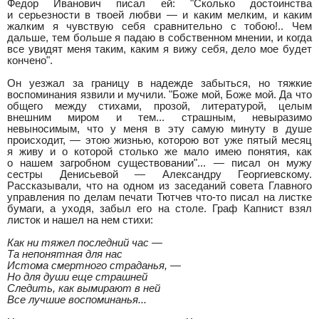
Федор Иванович писал ей: "Сколько достоинства
и серьезности в твоей любви — и каким мелким, и каким
жалким я чувствую себя сравнительно с тобою!.. Чем
дальше, тем больше я падаю в собственном мнении, и когда
все увидят меня таким, каким я вижу себя, дело мое будет
кончено".
Он уезжал за границу в надежде забыться, но тяжкие
воспоминания язвили и мучили. "Боже мой, Боже мой. Да что
общего между стихами, прозой, литературой, целым
внешним миром и тем... страшным, невыразимо
невыносимым, что у меня в эту самую минуту в душе
происходит, — этою жизнью, которою вот уже пятый месяц
я живу и о которой столько же мало имею понятия, как
о нашем загробном существовании"... — писал он мужу
сестры Денисьевой — Александру Георгиевскому.
Рассказывали, что на одном из заседаний совета Главного
управления по делам печати Тютчев что-то писал на листке
бумаги, а уходя, забыл его на столе. Граф Капнист взял
листок и нашел на нем стихи:
Как ни тяжел последний час —
Та непонятная для нас
Истома смертного страданья, —
Но для души еще страшней
Следить, как вымирают в ней
Все лучшие воспоминанья...