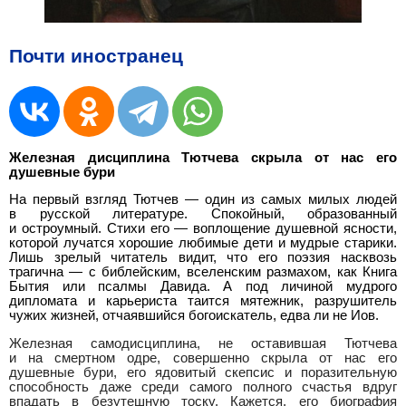
Почти иностранец
Железная дисциплина Тютчева скрыла от нас его
душевные бури
На первый взгляд Тютчев — один из самых милых людей
в русской литературе. Спокойный, образованный
и остроумный. Стихи его — воплощение душевной ясности,
которой лучатся хорошие любимые дети и мудрые старики.
Лишь зрелый читатель видит, что его поэзия насквозь
трагична — с библейским, вселенским размахом, как Книга
Бытия или псалмы Давида. А под личиной мудрого
дипломата и карьериста таится мятежник, разрушитель
чужих жизней, отчаявшийся богоискатель, едва ли не Иов.
Железная самодисциплина, не оставившая Тютчева
и на смертном одре, совершенно скрыла от нас его
душевные бури, его ядовитый скепсис и поразительную
способность даже среди самого полного счастья вдруг
впадать в безутешную тоску. Кажется, его биография