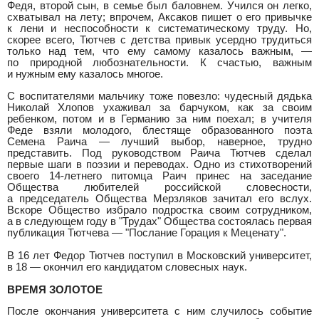
Федя, второй сын, в семье был баловнем. Учился он легко,
схватывал на лету; впрочем, Аксаков пишет о его привычке
к лени и неспособности к систематическому труду. Но,
скорее всего, Тютчев с детства привык усердно трудиться
только над тем, что ему самому казалось важным, —
по природной любознательности. К счастью, важным
и нужным ему казалось многое.
С воспитателями мальчику тоже повезло: чудесный дядька
Николай Хлопов ухаживал за барчуком, как за своим
ребенком, потом и в Германию за ним поехал; в учителя
Феде взяли молодого, блестяще образованного поэта
Семена Раича — лучший выбор, наверное, трудно
представить. Под руководством Раича Тютчев сделал
первые шаги в поэзии и переводах. Одно из стихотворений
своего 14-летнего питомца Раич принес на заседание
Общества любителей российской словесности,
а председатель Общества Мерзляков зачитал его вслух.
Вскоре Общество избрало подростка своим сотрудником,
а в следующем году в "Трудах" Общества состоялась первая
публикация Тютчева — "Послание Горация к Меценату".
В 16 лет Федор Тютчев поступил в Московский университет,
в 18 — окончил его кандидатом словесных наук.
ВРЕМЯ ЗОЛОТОЕ
После окончания университета с ним случилось событие