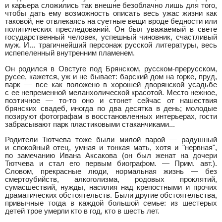
и карьера сложились так внешне безоблачно лишь для того,
чтобы дать ему возможность описать весь ужас жизни как
таковой, не отвлекаясь на суетные вещи вроде бедности или
политических преследований. Он был уважаемый в свете
государственный человек, успешный чиновник, счастливый
муж. И... трагичнейший персонаж русской литературы, весь
испепеленный внутренним пламенем.
Он родился в Овстуге под Брянском, русском-прерусском,
русее, кажется, уж и не бывает: барский дом на горке, пруд,
парк — все как положено в хорошей дворянской усадьбе
с ее непременной меланхолической красотой. Место нежное,
поэтичное — то-то оно и стонет сейчас от нашествия
брянских свадеб, иногда по два десятка в день; молодые
позируют фотографам в восстановленных интерьерах, гости
забрасывают парк пластиковыми стаканчиками...
Родители Тютчева тоже были милой парой — радушный
и спокойный отец, умная и тонкая мать, хотя и "нервная",
по замечанию Ивана Аксакова (он был женат на дочери
Тютчева и стал его первым биографом. — Прим. авт.).
Словом, прекрасные люди, нормальная жизнь — без
смертоубийств, алкоголизма, родовых проклятий,
сумасшествий, нужды, насилия над крепостными и прочих
драматических обстоятельств. Были другие обстоятельства,
привычные тогда в каждой большой семье: из шестерых
детей трое умерли кто в год, кто в шесть лет.