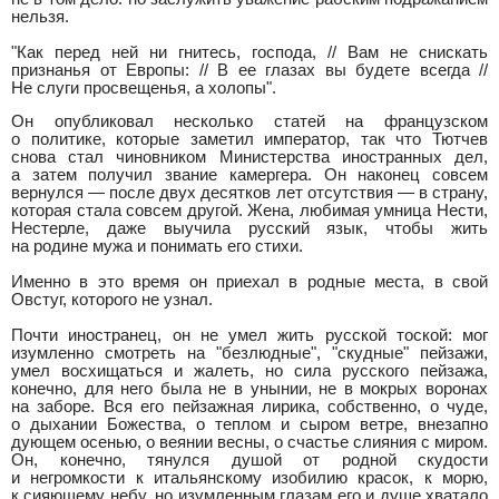
нельзя.
"Как перед ней ни гнитесь, господа, // Вам не снискать
признанья от Европы: // В ее глазах вы будете всегда //
Не слуги просвещенья, а холопы".
Он опубликовал несколько статей на французском
о политике, которые заметил император, так что Тютчев
снова стал чиновником Министерства иностранных дел,
а затем получил звание камергера. Он наконец совсем
вернулся — после двух десятков лет отсутствия — в страну,
которая стала совсем другой. Жена, любимая умница Нести,
Нестерле, даже выучила русский язык, чтобы жить
на родине мужа и понимать его стихи.
Именно в это время он приехал в родные места, в свой
Овстуг, которого не узнал.
Почти иностранец, он не умел жить русской тоской: мог
изумленно смотреть на "безлюдные", "скудные" пейзажи,
умел восхищаться и жалеть, но сила русского пейзажа,
конечно, для него была не в унынии, не в мокрых воронах
на заборе. Вся его пейзажная лирика, собственно, о чуде,
о дыхании Божества, о теплом и сыром ветре, внезапно
дующем осенью, о веянии весны, о счастье слияния с миром.
Он, конечно, тянулся душой от родной скудости
и негромкости к итальянскому изобилию красок, к морю,
к сияющему небу, но изумленным глазам его и душе хватало