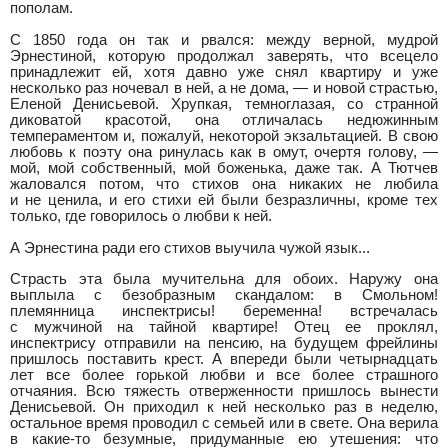
пополам.
С 1850 года он так и рвался: между верной, мудрой
Эрнестиной, которую продолжал заверять, что всецело
принадлежит ей, хотя давно уже снял квартиру и уже
несколько раз ночевал в ней, а не дома, — и новой страстью,
Еленой Денисьевой. Хрупкая, темноглазая, со странной
диковатой красотой, она отличалась недюжинным
темпераментом и, пожалуй, некоторой экзальтацией. В свою
любовь к поэту она ринулась как в омут, очертя голову, —
мой, мой собственный, мой боженька, даже так. А Тютчев
жаловался потом, что стихов она никаких не любила
и не ценила, и его стихи ей были безразличны, кроме тех
только, где говорилось о любви к ней.
А Эрнестина ради его стихов выучила чужой язык...
Страсть эта была мучительна для обоих. Наружу она
выплыла с безобразным скандалом: в Смольном!
племянница инспектрисы! беременна! встречалась
с мужчиной на тайной квартире! Отец ее проклял,
инспектрису отправили на пенсию, на будущем фрейлины
пришлось поставить крест. А впереди были четырнадцать
лет все более горькой любви и все более страшного
отчаяния. Всю тяжесть отверженности пришлось вынести
Денисьевой. Он приходил к ней несколько раз в неделю,
остальное время проводил с семьей или в свете. Она верила
в какие-то безумные, придуманные ею утешения: что