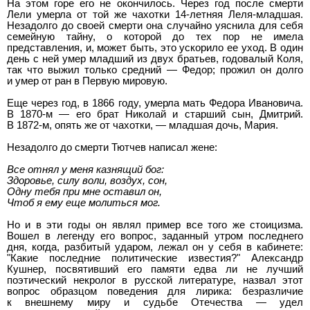
На этом горе его не окончилось. Через год после смерти
Лели умерла от той же чахотки 14-летняя Леля-младшая.
Незадолго до своей смерти она случайно уяснила для себя
семейную тайну, о которой до тех пор не имела
представления, и, может быть, это ускорило ее уход. В один
день с ней умер младший из двух братьев, годовалый Коля,
так что выжил только средний — Федор; прожил он долго
и умер от ран в Первую мировую.
Еще через год, в 1866 году, умерла мать Федора Ивановича.
В 1870-м — его брат Николай и старший сын, Дмитрий.
В 1872-м, опять же от чахотки, — младшая дочь, Мария.
Незадолго до смерти Тютчев написал жене:
Все отнял у меня казнящий бог:
Здоровье, силу воли, воздух, сон,
Одну тебя при мне оставил он,
Чтоб я ему еще молиться мог.
Но и в эти годы он являл пример все того же стоицизма.
Вошел в легенду его вопрос, заданный утром последнего
дня, когда, разбитый ударом, лежал он у себя в кабинете:
"Какие последние политические известия?" Александр
Кушнер, посвятивший его памяти едва ли не лучший
поэтический некролог в русской литературе, назвал этот
вопрос образцом поведения для лирика: безразличие
к внешнему миру и судьбе Отечества — удел