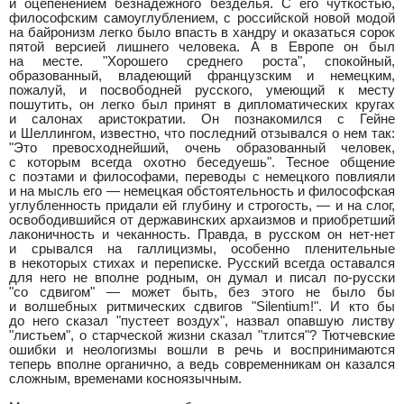
и оцепенением безнадежного безделья. С его чуткостью,
философским самоуглублением, с российской новой модой
на байронизм легко было впасть в хандру и оказаться сорок
пятой версией лишнего человека. А в Европе он был
на месте. "Хорошего среднего роста", спокойный,
образованный, владеющий французским и немецким,
пожалуй, и посвободней русского, умеющий к месту
пошутить, он легко был принят в дипломатических кругах
и салонах аристократии. Он познакомился с Гейне
и Шеллингом, известно, что последний отзывался о нем так:
"Это превосходнейший, очень образованный человек,
с которым всегда охотно беседуешь". Тесное общение
с поэтами и философами, переводы с немецкого повлияли
и на мысль его — немецкая обстоятельность и философская
углубленность придали ей глубину и строгость, — и на слог,
освободившийся от державинских архаизмов и приобретший
лаконичность и чеканность. Правда, в русском он нет-нет
и срывался на галлицизмы, особенно пленительные
в некоторых стихах и переписке. Русский всегда оставался
для него не вполне родным, он думал и писал по-русски
"со сдвигом" — может быть, без этого не было бы
и волшебных ритмических сдвигов "Silentium!". И кто бы
до него сказал "пустеет воздух", назвал опавшую листву
"листьем", о старческой жизни сказал "тлится"? Тютчевские
ошибки и неологизмы вошли в речь и воспринимаются
теперь вполне органично, а ведь современникам он казался
сложным, временами косноязычным.