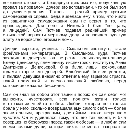
воюющие стороны и бездарную дипломатию, допускавшую
провал за провалом: дочери его вспоминали, что он был зол
до умоисступления. Тютчев — редкий пример критики
самодержавия справа: беда виделась ему в том, что никто
из защитников самодержавия сам не верил в то, что
проповедовал. Для него и Николай I был "не царь,
а лицедей". Сам Тютчев подавал редчайший пример
стоической верности мертвому делу и ненавидел русскую
элиту за воровство, эгоизм и ложь.
Дочери выросли, учились в Смольном институте, стали
фрейлинами императрицы. В Смольном, куда Тютчев
заходил к дочерям, он встретил вольнослушательницу
Елену Денисьеву, племянницу инспектрисы института, Анны
Дмитриевны Денисьевой. Она была лишь несколькими
годами старше его дочерей. Влюбчивый Тютчев увлекся,
и пылкая девушка внезапно ответила ему взрывом страсти,
такой пламенной и всепоглощающей любовью, перед
которой он оказался бессилен.
Сам он знал за собой этот тайный порок: он сам себя мог
выносить, чувствовать всю полноту жизни только
в отражении чьей-то любви. Любви, которая не столько
брала у него, сколько возвращала ему самого себя — более
значительным, прекрасным, достойным такого искреннего
чувства. Он и удивлялся тому, что его так любят, и был
совершенно безоружен перед такой любовью — и любил сам
всеми силами души, которая никак не могла разорваться