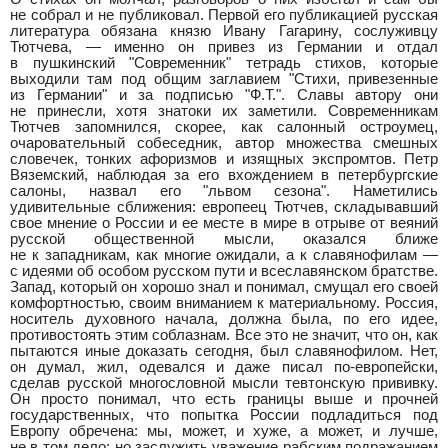
не собрал и не публиковал. Первой его публикацией русская
литература обязана князю Ивану Гагарину, сослуживцу
Тютчева, — именно он привез из Германии и отдал
в пушкинский "Современник" тетрадь стихов, которые
выходили там под общим заглавием "Стихи, привезенные
из Германии" и за подписью "Ф.Т.". Славы автору они
не принесли, хотя знатоки их заметили. Современникам
Тютчев запомнился, скорее, как салонный остроумец,
очаровательный собеседник, автор множества смешных
словечек, тонких афоризмов и изящных экспромтов. Петр
Вяземский, наблюдая за его вхождением в петербургские
салоны, назвал его "львом сезона". Наметились
удивительные сближения: европеец Тютчев, складывавший
свое мнение о России и ее месте в мире в отрыве от веяний
русской общественной мысли, оказался ближе
не к западникам, как многие ожидали, а к славянофилам —
с идеями об особом русском пути и всеславянском братстве.
Запад, который он хорошо знал и понимал, смущал его своей
комфортностью, своим вниманием к материальному. Россия,
носитель духовного начала, должна была, по его идее,
противостоять этим соблазнам. Все это не значит, что он, как
пытаются иные доказать сегодня, был славянофилом. Нет,
он думал, жил, одевался и даже писал по-европейски,
сделав русской многословной мысли тевтонскую прививку.
Он просто понимал, что есть границы выше и прочней
государственных, что попытка России подладиться под
Европу обречена: мы, может, и хуже, а может, и лучше,
не в том дело: но заслужить уважение рабским подражанием