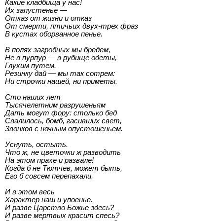
Какие кладбища у нас!
Их запустенье —
Отказ от жизни и отказ
От смерти, птичьих двух-трех фраз
В кустах оборванное пенье.
В полях загробных мы бредем,
Не в пурпур — в рубище одеты,
Глухим путем.
Резинку дай — мы так сотрем:
Ни строчки нашей, ни приметы.
Сто наших лет
Тысячелетним разрушеньям
Дать могут фору: столько бед
Свалилось, бомб, гасивших свет,
Звонков с ночным опустошеньем.
Уснуть, остыть.
Что ж, не цветочки ж разводить
На этом прахе и развале!
Когда б не Тютчев, может быть,
Его б совсем перепахали.
И в этом весь
Характер наш и упоенье.
И разве Царство Божье здесь?
И разве мертвых красит спесь?