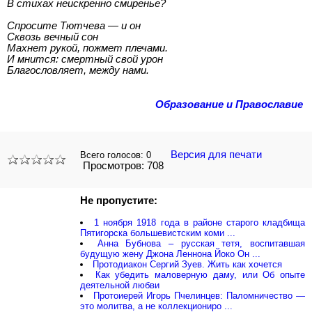
В стихах неискренно смиренье?
Спросите Тютчева — и он
Сквозь вечный сон
Махнет рукой, пожмет плечами.
И мнится: смертный свой урон
Благословляет, между нами.
Образование и Православие
Версия для печати
Всего голосов:
0
Просмотров: 708
Не пропустите:
1 ноября 1918 года в районе старого кладбища
Пятигорска большевистским коми ...
Анна Бубнова – русская тетя, воспитавшая
будущую жену Джона Леннона Йоко Он ...
Протодиакон Сергий Зуев. Жить как хочется
Как убедить маловерную даму, или Об опыте
деятельной любви
Протоиерей Игорь Пчелинцев: Паломничество —
это молитва, а не коллекциониро ...