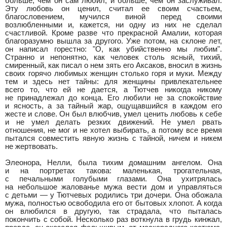
больше, чем он сам любил, и больше, чем он заслуживал.
Эту любовь он ценил, считал ее своим счастьем,
благословением, мучился виной перед своими
возлюбленными и, кажется, ни одну из них не сделал
счастливой. Кроме разве что прекрасной Амалии, которая
благоразумно вышла за другого. Уже потом, на склоне лет,
он написал горестно: "О, как убийственно мы любим".
Странно и непонятно, как человек столь ясный, тихий,
смиренный, как писал о нем зять его Аксаков, вносил в жизнь
своих горячо любимых женщин столько горя и муки. Между
тем и здесь нет тайны: для женщины привлекательнее
всего то, что ей не дается, а Тютчев никогда никому
не принадлежал до конца. Его любили не за спокойствие
и ясность, а за тайный жар, ощущавшийся в каждом его
жесте и слове. Он был влюбчив, умел ценить любовь к себе
и не умел делать резких движений. Не умел рвать
отношения, не мог и не хотел выбирать, а потому все время
пытался совместить явную жизнь с тайной, ничем и никем
не жертвовать.
Элеонора, Нелли, была тихим домашним ангелом. Она
и на портретах такова: маленькая, трогательная,
с печальными голубыми глазами. Она ухитрялась
на небольшое жалованье мужа вести дом и управляться
с детьми — у Тютчевых родились три дочери. Она обожала
мужа, полностью освободила его от бытовых хлопот. А когда
он влюбился в другую, так страдала, что пыталась
покончить с собой. Несколько раз воткнула в грудь кинжал,