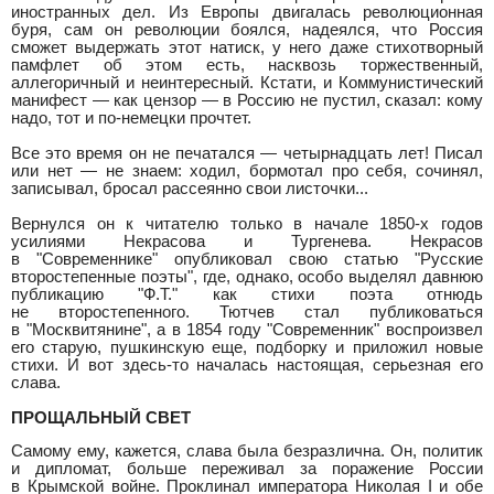
иностранных дел. Из Европы двигалась революционная
буря, сам он революции боялся, надеялся, что Россия
сможет выдержать этот натиск, у него даже стихотворный
памфлет об этом есть, насквозь торжественный,
аллегоричный и неинтересный. Кстати, и Коммунистический
манифест — как цензор — в Россию не пустил, сказал: кому
надо, тот и по-немецки прочтет.
Все это время он не печатался — четырнадцать лет! Писал
или нет — не знаем: ходил, бормотал про себя, сочинял,
записывал, бросал рассеянно свои листочки...
Вернулся он к читателю только в начале 1850-х годов
усилиями Некрасова и Тургенева. Некрасов
в "Современнике" опубликовал свою статью "Русские
второстепенные поэты", где, однако, особо выделял давнюю
публикацию "Ф.Т." как стихи поэта отнюдь
не второстепенного. Тютчев стал публиковаться
в "Москвитянине", а в 1854 году "Современник" воспроизвел
его старую, пушкинскую еще, подборку и приложил новые
стихи. И вот здесь-то началась настоящая, серьезная его
слава.
ПРОЩАЛЬНЫЙ СВЕТ
Самому ему, кажется, слава была безразлична. Он, политик
и дипломат, больше переживал за поражение России
в Крымской войне. Проклинал императора Николая I и обе