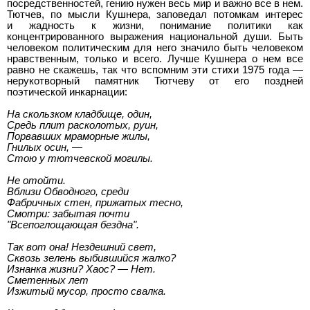
посредственностей, гению нужен весь мир и важно все в нем.
Тютчев, по мысли Кушнера, заповедал потомкам интерес
и жадность к жизни, понимание политики как
концентрированного выражения национальной души. Быть
человеком политическим для него значило быть человеком
нравственным, только и всего. Лучше Кушнера о нем все
равно не скажешь, так что вспомним эти стихи 1975 года —
нерукотворный памятник Тютчеву от его поздней
поэтической инкарнации:
На скользком кладбище, один,
Средь плит расколотых, руин,
Порвавших мраморные жилы,
Гнилых осин, —
Стою у тютчевской могилы.
Не отойти.
Вблизи Обводного, среди
Фабричных стен, прижатых тесно,
Смотри: забытая почти
"Всепоглощающая бездна".
Так вот она! Нездешний свет,
Сквозь зелень выбившийся жалко?
Изнанка жизни? Хаос? — Нет.
Сметенных лет
Изжитый мусор, просто свалка.