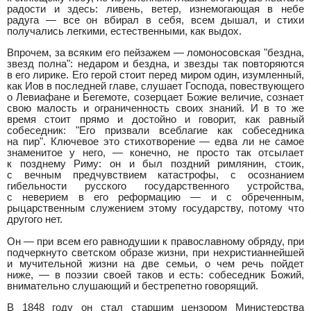
радости и здесь: ливень, ветер, изнемогающая в небе
радуга — все он вбирал в себя, всем дышал, и стихи
получались легкими, естественными, как выдох.
Впрочем, за всяким его пейзажем — ломоносовская "бездна,
звезд полна": недаром и бездна, и звезды так повторяются
в его лирике. Его герой стоит перед миром один, изумленный,
как Иов в последней главе, слушает Господа, повествующего
о Левиафане и Бегемоте, созерцает Божие величие, сознает
свою малость и ограниченность своих знаний. И в то же
время стоит прямо и достойно и говорит, как равный
собеседник: "Его призвали всеблагие как собеседника
на пир". Ключевое это стихотворение — едва ли не самое
знаменитое у него, — конечно, не просто так отсылает
к позднему Риму: он и был поздний римлянин, стоик,
с вечным предчувствием катастрофы, с осознанием
гибельности русского государственного устройства,
с неверием в его реформацию — и с обреченным,
рыцарственным служением этому государству, потому что
другого нет.
Он — при всем его равнодушии к православному обряду, при
подчеркнуто светском образе жизни, при нехристианнейшей
и мучительной жизни на две семьи, о чем речь пойдет
ниже, — в поэзии своей таков и есть: собеседник Божий,
внимательно слушающий и бестрепетно говорящий.
В 1848 году он стал старшим цензором Министерства