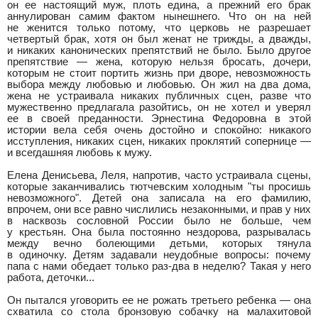
он ее настоящий муж, плоть едина, а прежний его брак
аннулирован самим фактом нынешнего. Что он на ней
не женится только потому, что церковь не разрешает
четвертый брак, хотя он был женат не трижды, а дважды,
и никаких канонических препятствий не было. Было другое
препятствие — жена, которую нельзя бросать, дочери,
которым не стоит портить жизнь при дворе, невозможность
выбора между любовью и любовью. Он жил на два дома,
жена не устраивала никаких публичных сцен, разве что
мужественно предлагала разойтись, он не хотел и уверял
ее в своей преданности. Эрнестина Федоровна в этой
истории вела себя очень достойно и спокойно: никакого
исступления, никаких сцен, никаких проклятий сопернице —
и всегдашняя любовь к мужу.
Елена Денисьева, Леля, напротив, часто устраивала сцены,
которые заканчивались тютчевским холодным "ты просишь
невозможного". Детей она записала на его фамилию,
впрочем, они все равно числились незаконными, и прав у них
в насквозь сословной России было не больше, чем
у крестьян. Она была постоянно нездорова, разрывалась
между вечно болеющими детьми, которых тянула
в одиночку. Детям задавали неудобные вопросы: почему
папа с нами обедает только раз-два в неделю? Такая у него
работа, деточки...
Он пытался уговорить ее не рожать третьего ребенка — она
схватила со стола бронзовую собачку на малахитовой