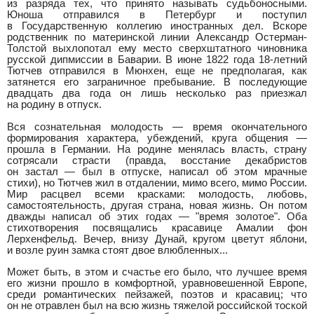
из разряда тех, что принято называть судьбоносными.
Юноша отправился в Петербург и поступил
в Государственную коллегию иностранных дел. Вскоре
родственник по материнской линии Александр Остерман-
Толстой выхлопотал ему место сверхштатного чиновника
русской дипмиссии в Баварии. В июне 1822 года 18-летний
Тютчев отправился в Мюнхен, еще не предполагая, как
затянется его заграничное пребывание. В последующие
двадцать два года он лишь несколько раз приезжал
на родину в отпуск.
Вся сознательная молодость — время окончательного
формирования характера, убеждений, круга общения —
прошла в Германии. На родине менялась власть, страну
сотрясали страсти (правда, восстание декабристов
он застал — был в отпуске, написал об этом мрачные
стихи), но Тютчев жил в отдалении, мимо всего, мимо России.
Мир расцвел всеми красками: молодость, любовь,
самостоятельность, другая страна, новая жизнь. Он потом
дважды написал об этих годах — "время золотое". Оба
стихотворения посвящались красавице Амалии фон
Лерхенфельд. Вечер, внизу Дунай, кругом цветут яблони,
и возле руин замка стоят двое влюбленных...
Может быть, в этом и счастье его было, что лучшее время
его жизни прошло в комфортной, уравновешенной Европе,
среди романтических пейзажей, поэтов и красавиц; что
он не отравлен был на всю жизнь тяжелой российской тоской