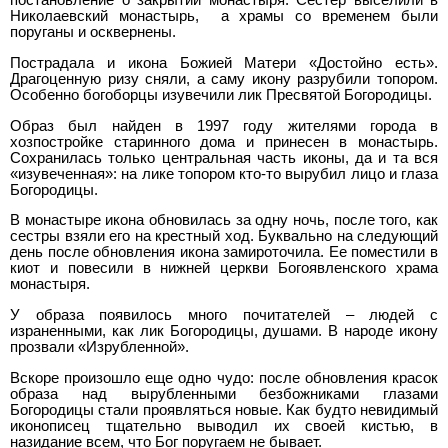
постановление о закрытии монастыря. Сестер выселили в
Николаевский монастырь, а храмы со временем были
поруганы и осквернены.
Пострадала и икона Божией Матери «Достойно есть».
Драгоценную ризу сняли, а саму икону разрубили топором.
Особенно богоборцы изувечили лик Пресвятой Богородицы.
Образ был найден в 1997 году жителями города в
хозпостройке старинного дома и принесен в монастырь.
Сохранилась только центральная часть иконы, да и та вся
«изувеченная»: на лике топором кто-то вырубил лицо и глаза
Богородицы.
В монастыре икона обновилась за одну ночь, после того, как
сестры взяли его на крестный ход. Буквально на следующий
день после обновления икона замироточила. Ее поместили в
киот и повесили в нижней церкви Богоявленского храма
монастыря.
У образа появилось много почитателей – людей с
израненными, как лик Богородицы, душами. В народе икону
прозвали «Изрубленной».
Вскоре произошло еще одно чудо: после обновления красок
образа над вырубленными безбожниками глазами
Богородицы стали проявляться новые. Как будто невидимый
иконописец тщательно выводил их своей кистью, в
назидание всем, что Бог поругаем не бывает.