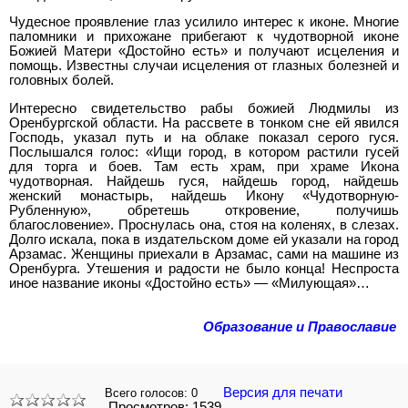
Чудесное проявление глаз усилило интерес к иконе. Многие
паломники и прихожане прибегают к чудотворной иконе
Божией Матери «Достойно есть» и получают исцеления и
помощь. Известны случаи исцеления от глазных болезней и
головных болей.
Интересно свидетельство рабы божией Людмилы из
Оренбургской области. На рассвете в тонком сне ей явился
Господь, указал путь и на облаке показал серого гуся.
Послышался голос: «Ищи город, в котором растили гусей
для торга и боев. Там есть храм, при храме Икона
чудотворная. Найдешь гуся, найдешь город, найдешь
женский монастырь, найдешь Икону «Чудотворную-
Рубленную», обретешь откровение, получишь
благословение». Проснулась она, стоя на коленях, в слезах.
Долго искала, пока в издательском доме ей указали на город
Арзамас. Женщины приехали в Арзамас, сами на машине из
Оренбурга. Утешения и радости не было конца! Неспроста
иное название иконы «Достойно есть» — «Милующая»…
Образование и Православие
Версия для печати
Всего голосов:
0
Просмотров: 1539