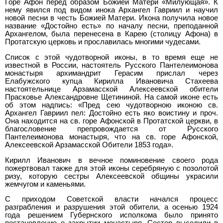
Горе Афон перед образом Божией Матери «Милующая». К
нему явился под видом инока Архангел Гавриил и научил
новой песни в честь Божией Матери. Икона получила новое
название «Достойно есть» по началу песни, преподанной
Архангелом, была перенесена в Карею (столицу Афона) в
Протатскую церковь и прославилась многими чудесами.
Список с этой чудотворной иконы, в то время еще не
известной в России, настоятель Русского Пантелеимонова
монастыря архимандрит Герасим прислал через
Елабужского купца Кирилла Ивановича Стахеева
настоятельнице Арзамасской Алексеевской обители
Прасковье Александровне Щетининой. На самой иконе есть
об этом надпись: «Пред сею чудотворною иконою св.
Архангел Гавриил пел: Достойно есть яко воистину и проч.
Она находится на св. горе Афонской в Протатской церкви, в
благословение препровождается от Русского
Пантелеимонова монастыря, что на св. горе Афонской,
Алексеевской Арзамасской Обители 1853 года».
Кирилл Иванович в вечное поминовение своего рода
пожертвовал также для этой иконы серебряную с позолотой
ризу, которую сестры Алексеевской общины украсили
жемчугом и каменьями.
С приходом Советской власти начался процесс
разграбления и разрушения этой обители, а осенью 1924
года решением Губернского исполкома было принято