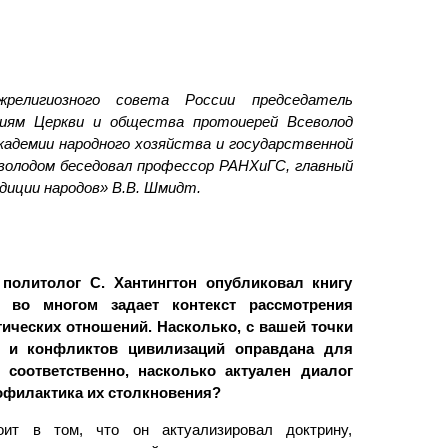
религиозного совета России председатель
ниям Церкви и общества протоиерей Всеволод
кадемии народного хозяйства и государственной
володом беседовал профессор РАНХиГС, главный
диции народов» В.В. Шмидт.
 политолог С. Хантингтон опубликовал книгу
я во многом задает контекст рассмотрения
ических отношений. Насколько, с вашей точки
я и конфликтов цивилизаций оправдана для
 соответственно, насколько актуален диалог
рофилактика их столкновения?
ит в том, что он актуализировал доктрину,