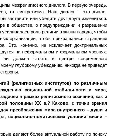
ипы межрелигиозного диалога. В первую очередь,
сов, от синкретизма. Наш диалог – это диалог
бы заставить или убедить друг друга измениться.
ре в обществе, о предупреждении и разрешении
 усиливалась роль религии в жизни народа, чтобы
ных организаций, чтобы прекращались страдания
а. Это, конечно, не исключает доктринальных
 ведутся на неформальном и формальном уровнях.
 ли должен стоять в центре современного
 моему глубокому убеждению, никогда не приведет
 стороны.
игий (религиозных институтов) по различным
ерждению социальной стабильности и мира,
задачей в рамках религиозного сознания, как и
рой половины ХХ в.? Каково, с точки зрения
адач преображения мира внутреннего – души и
ды, социально-политических условий жизни –
торые делают более актуальной работу по поиску