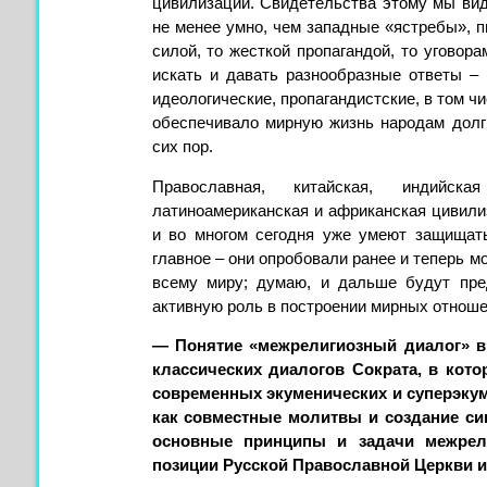
цивилизации. Свидетельства этому мы вид
не менее умно, чем западные «ястребы», п
силой, то жесткой пропагандой, то уговора
искать и давать разнообразные ответы – 
идеологические, пропагандистские, в том ч
обеспечивало мирную жизнь народам долги
сих пор.
Православная, китайская, индийск
латиноамериканская и африканская цивили
и во многом сегодня уже умеют защищать
главное – они опробовали ранее и теперь м
всему миру; думаю, и дальше будут пред
активную роль в построении мирных отнош
— Понятие «межрелигиозный диалог» в
классических диалогов Сократа, в кот
современных экуменических и суперэку
как совместные молитвы и создание син
основные принципы и задачи межрели
позиции Русской Православной Церкви и