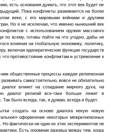
ию, есть основания думать, что этот век будет не
едыдущий. Пока конфликты развиваются на более
шлом веке, с его мировыми войнами и другими
ран. Но я не исключаю, что именно нынешний век
конфликтов с использованием оружия массового
я по всему, готовы пойти на что угодно, дабы не
ося влияния на глобальную экономику, политику,
ру, включая идеократические функции государств
к что противостояние конфликтам и устремление к
с ним общественные процессы каждая религиозная
и развивать самостоятельно, вовсе не обязательно
, диалог влияет на созидание мирного духа, на
но диалог религий все-таки больше лежит в
 Так было всегда, так, я думаю, всегда и будет.
пытки создать на основе диалога некую новую
туальное» оформление некоторых межрелигиозных
 Но фактически ни один из этих экспериментов не
рактики. Есть огромная разница между тем, когда