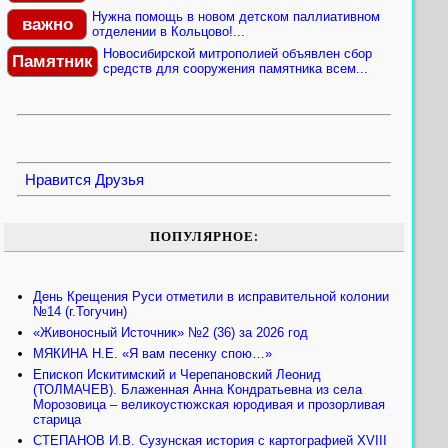
Нужна помощь в новом детском паллиативном
важно
отделении в Кольцово!...
Новосибирской митрополией объявлен сбор
Памятник
средств для сооружения памятника всем...
Нравится
Друзья
ПОПУЛЯРНОЕ:
День Крещения Руси отметили в исправительной колонии
№14 (г.Тогучин)
«Живоносный Источник» №2 (36) за 2026 год
МЯКИНА Н.Е. «Я вам песенку спою…»
Епископ Искитимский и Черепановский Леонид
(ТОЛМАЧЕВ). Блаженная Анна Кондратьевна из села
Морозовица – великоустюжская юродивая и прозорливая
старица
СТЕПАНОВ И.В. Сузунская история с картографией XVIII