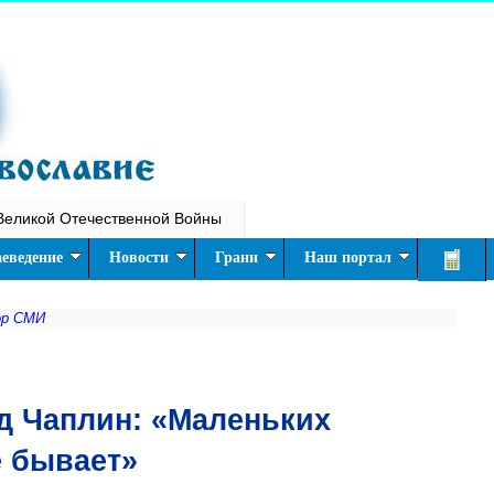
Великой Отечественной Войны
еведение
Новости
Грани
Наш портал
ор СМИ
д Чаплин: «Маленьких
е бывает»