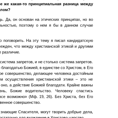
се же какая-то принципиальная разница между
олом?
. Да, он основан на этических принципах, но во
льностью, поэтому о нем я бы в данном случае
о поговорить. На эту тему я писал кандидатскую
 убежден, что между христианской этикой и другими
 различие.
система запретов, и не столько система запретов.
 благодатью Божией, в единстве со Христом, в Его
ное совершенство, делающее человека достойным
м осуществления христианской этики – это не
 оно, а действие Божией благодати. Крайне важны
знь, Божие водительство. Человеку спастись
все возможно» (Мф. 19, 26). Без Христа, без Его
венное совершенство.
 знающие Спасителя, могут творить добрые дела,
достаточно для вхождение в Христово царство.