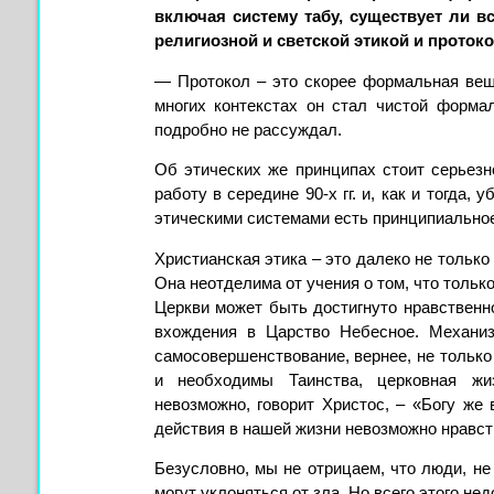
включая систему табу, существует ли в
религиозной и светской этикой и проток
— Протокол – это скорее формальная вещь
многих контекстах он стал чистой форма
подробно не рассуждал.
Об этических же принципах стоит серьезн
работу в середине 90-х гг. и, как и тогда,
этическими системами есть принципиальное
Христианская этика – это далеко не только 
Она неотделима от учения о том, что только
Церкви может быть достигнуто нравствен
вхождения в Царство Небесное. Механиз
самосовершенствование, вернее, не только
и необходимы Таинства, церковная жи
невозможно, говорит Христос, – «Богу же 
действия в нашей жизни невозможно нравст
Безусловно, мы не отрицаем, что люди, не
могут уклоняться от зла. Но всего этого не