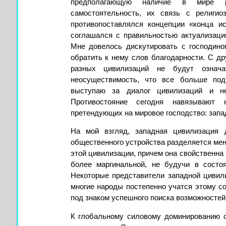
предполагающую наличие в мире р
самостоятельность, их связь с религи
противопоставлялся концепции «конца и
соглашался с правильностью актуализаци
Мне довелось дискутировать с господино
обратить к нему слов благодарности. С др
разных цивилизаций не будут означа
неосуществимость, что все больше под
выступаю за диалог цивилизаций и не
Противостояние сегодня навязывают н
претендующих на мировое господство: запа
На мой взгляд, западная цивилизация
общественного устройства разделяется мен
этой цивилизации, причем она свойственна 
более маргинальной, не будучи в состо
Некоторые представители западной цивил
многие народы постепенно учатся этому со
под знаком успешного поиска возможносте
К глобальному силовому доминированию с