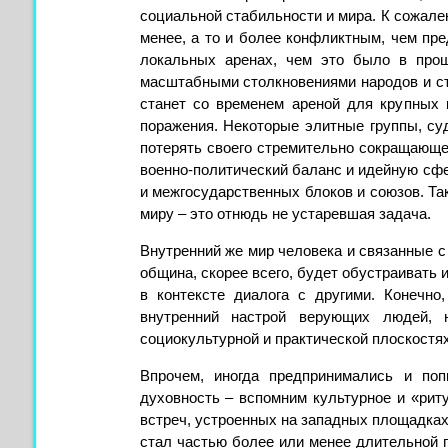
социальной стабильности и мира. К сожален
менее, а то и более конфликтным, чем пр
локальных аренах, чем это было в про
масштабными столкновениями народов и ст
станет со временем ареной для крупных 
поражения. Некоторые элитные группы, суд
потерять своего стремительно сокращающег
военно-политический баланс и идейную сфе
и межгосударственных блоков и союзов. Та
миру – это отнюдь не устаревшая задача.
Внутренний же мир человека и связанные 
община, скорее всего, будет обустраивать 
в контексте диалога с другими. Конечно
внутренний настрой верующих людей, 
социокультурной и практической плоскостях.
Впрочем, иногда предпринимались и по
духовность – вспомним культурное и «ри
встреч, устроенных на западных площадках.
стал частью более или менее длительной п