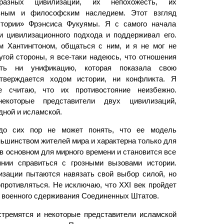
азных цивилизаций, их непохожесть, их
озным и философским наследием. Этот взгляд
стории» Фрэнсиса Фукуямы. Я с самого начала
и цивилизационного подхода и поддерживал его.
м Хантингтоном, общаться с ним, и я не мог не
угой стороны, я все-таки надеюсь, что отношения
ть ни унификацию, которая показала свою
тверждается ходом истории, ни конфликта. Я
 считаю, что их противостояние неизбежно.
екоторые представители двух цивилизаций,
дной и исламской.
 до сих пор не может понять, что ее модель
ьшинством жителей мира и характерна только для
в основном для мирного времени и становится все
янии справиться с грозными вызовами истории.
изации пытаются навязать свой выбор силой, но
противляться. Не исключаю, что XXI век пройдет
й военного сдерживания Соединенных Штатов.
тремятся и некоторые представители исламской