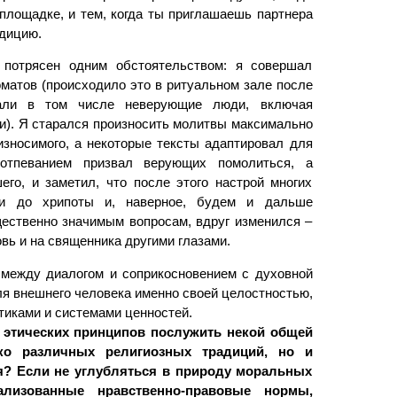
площадке, и тем, когда ты приглашаешь партнера
дицию.
 потрясен одним обстоятельством: я совершал
оматов (происходило это в ритуальном зале после
овали в том числе неверующие люди, включая
и). Я старался произносить молитвы максимально
износимого, а некоторые тексты адаптировал для
 отпеванием призвал верующих помолиться, а
го, и заметил, что после этого настрой многих
и до хрипоты и, наверное, будем и дальше
ественно значимым вопросам, вдруг изменился –
овь и на священника другими глазами.
 между диалогом и соприкосновением с духовной
ля внешнего человека именно своей целостностью,
тиками и системами ценностей.
о этических принципов послужить некой общей
о различных религиозных традиций, но и
ия? Если не углубляться в природу моральных
ализованные нравственно-правовые нормы,