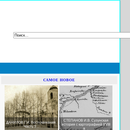
САМОЕ НОВОЕ
СТЕПАНОВ И.В. Сузунская
ДАНИЛОВ Г.И. Воспоминания.
история с картографией XVIII
Часть 3...
в....