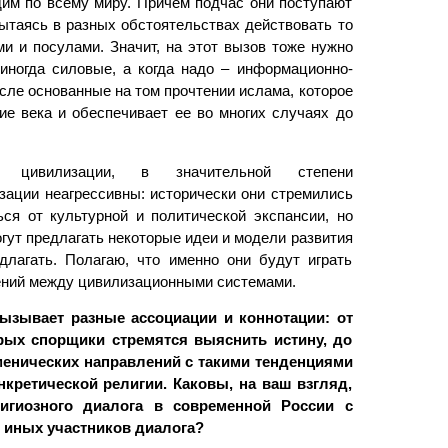
им по всему миру. Причем подчас они поступают
ытаясь в разных обстоятельствах действовать то
ми и посулами. Значит, на этот вызов тоже нужно
иногда силовые, а когда надо – информационно-
исле основанные на том прочтении ислама, которое
е века и обеспечивает ее во многих случаях до
ая цивилизации, в значительной степени
зации неагрессивны: исторически они стремились
ся от культурной и политической экспансии, но
огут предлагать некоторые идеи и модели развития
лагать. Полагаю, что именно они будут играть
ений между цивилизационными системами.
ызывает разные ассоциации и коннотации: от
орых спорщики стремятся выяснить истину, до
менических направлений с такими тенденциями
кретической религии. Каковы, на ваш взгляд,
гиозного диалога в современной России с
 иных участников диалога?