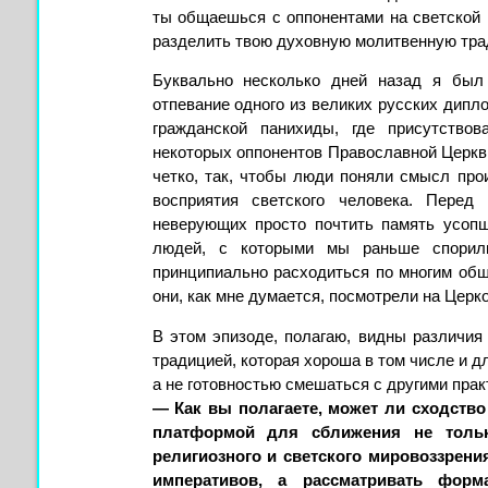
ты общаешься с оппонентами на светской 
разделить твою духовную молитвенную тра
Буквально несколько дней назад я был
отпевание одного из великих русских дипл
гражданской панихиды, где присутств
некоторых оппонентов Православной Церкв
четко, так, чтобы люди поняли смысл про
восприятия светского человека. Перед
неверующих просто почтить память усопше
людей, с которыми мы раньше спорил
принципиально расходиться по многим общ
они, как мне думается, посмотрели на Церк
В этом эпизоде, полагаю, видны различия
традицией, которая хороша в том числе и д
а не готовностью смешаться с другими прак
— Как вы полагаете, может ли сходств
платформой для сближения не тольк
религиозного и светского мировоззрен
императивов, а рассматривать форм