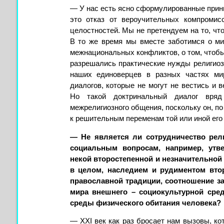
— У нас есть ясно сформулированные принц
это отказ от вероучительных компромис
целостностей. Мы не претендуем на то, что
В то же время мы вместе заботимся о ми
межнациональных конфликтов, о том, чтобы
разрешались практические нужды религиоз
наших единоверцев в разных частях мир
диалогов, которые не могут не вестись и
Но такой доктринальный диалог вряд
межрелигиозного общения, поскольку он, по
к решительным переменам той или иной его
— Не является ли сотрудничество рел
социальным вопросам, например, утв
некой второстепенной и незначительной 
в целом, наследием и рудиментом вто
православной традиции, соотношение з
мира внешнего – социокультурной сре
среды физического обитания человека?
— XXI век как раз бросает нам вызовы, ко