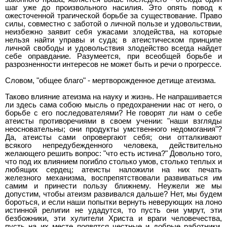
шаг уже до произвольного насилия. Это опять повод к
ожесточенной трагической борьбе за существование. Право
силы, совместно с заботой о личной пользе и удовольствии,
неизбежно заявит себя ужасами злодейства, на которые
нельзя найти управы и суда; в атеистическом принципе
личной свободы и удовольствия злодейство всегда найдет
себе оправдание. Разумеется, при всеобщей борьбе и
разрозненности интересов не может быть и речи о прогрессе.
Словом, "общее благо" - мертворожденное детище атеизма.
Таково влияние атеизма на науку и жизнь. Не напрашивается
ли здесь сама собою мысль о предохранении нас от него, о
борьбе с его последователями? Не говорят ли нам о себе
атеисты противоречиями в своем учении: "наши взгляды
неосновательны; они продукты умственного недомогания"?
Да, атеисты сами опровергают себя; они отталкивают
всякого непредубежденного человека, действительно
желающего решить вопрос: "что есть истина?" Довольно того,
что под их влиянием погибло столько умов, столько теплых и
любящих сердец; атеисты наложили на них печать
железного механизма, воспрепятствовали развиваться им
самим и принести пользу ближнему. Неужели же мы
допустим, чтобы атеизм развивался дальше? Нет, мы будем
бороться, и если наши попытки вернуть неверующих на лоно
истинной религии не удадутся, то пусть они умрут, эти
безбожники, эти хулители Христа и враги человечества,
пусть на их месте появятся честные и добрые работники,