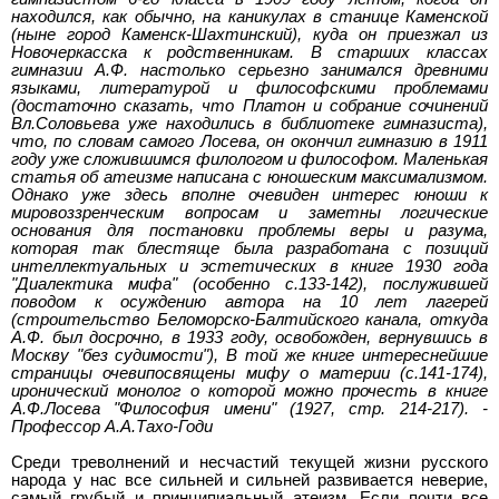
находился, как обычно, на каникулах в станице Каменской
(ныне город Каменск-Шахтинский), куда он приезжал из
Новочеркасска к родственникам. В старших классах
гимназии А.Ф. настолько серьезно занимался древними
языками, литературой и философскими проблемами
(достаточно сказать, что Платон и собрание сочинений
Вл.Соловьева уже находились в библиотеке гимназиста),
что, по словам самого Лосева, он окончил гимназию в 1911
году уже сложившимся филологом и философом. Маленькая
статья об атеизме написана с юношеским максимализмом.
Однако уже здесь вполне очевиден интерес юноши к
мировоззренческим вопросам и заметны логические
основания для постановки проблемы веры и разума,
которая так блестяще была разработана с позиций
интеллектуальных и эстетических в книге 1930 года
"Диалектика мифа" (особенно с.133-142), послужившей
поводом к осуждению автора на 10 лет лагерей
(строительство Беломорско-Балтийского канала, откуда
А.Ф. был досрочно, в 1933 году, освобожден, вернувшись в
Москву "без судимости"), В той же книге интереснейшие
страницы очевипосвящены мифу о материи (с.141-174),
иронический монолог о которой можно прочесть в книге
А.Ф.Лосева "Философия имени" (1927, стр. 214-217). -
Профессор А.А.Тахо-Годи
Среди треволнений и несчастий текущей жизни русского
народа у нас все сильней и сильней развивается неверие,
самый грубый и принципиальный атеизм. Если почти все