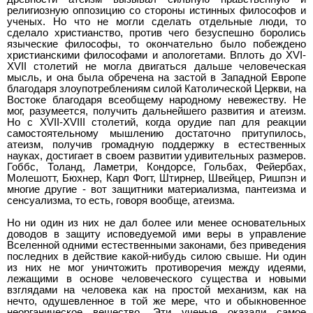
религиозную оппозицию со стороны истинных философов и
ученых. Но что не могли сделать отдельные люди, то
сделало христианство, против чего безуспешно боролись
языческие философы, то окончательно было побеждено
христианскими философами и апологетами. Вплоть до XVI-
XVII столетий не могла двигаться дальше человеческая
мысль, и она была обречена на застой в Западной Европе
благодаря злоупотреблениям силой Католической Церкви, на
Востоке благодаря всеобщему народному невежеству. Не
мог, разумеется, получить дальнейшего развития и атеизм.
Но с XVII-XVIII столетий, когда орудие пап для реакции
самостоятельному мышлению достаточно притупилось,
атеизм, получив громадную поддержку в естественных
науках, достигает в своем развитии удивительных размеров.
Гоббс, Толанд, Ламетри, Кондорсе, Гольбах, Фейербах,
Молешотт, Бюхнер, Карл Фогт, Штирнер, Швейцер, Ришпэн и
многие другие - вот защитники материализма, пантеизма и
сенсуализма, то есть, говоря вообще, атеизма.
Но ни один из них не дал более или менее основательных
доводов в защиту исповедуемой ими веры в управление
Вселенной одними естественными законами, без приведения
последних в действие какой-нибудь силою свыше. Ни один
из них не мог уничтожить противоречия между идеями,
лежащими в основе человеческого существа и новыми
взглядами на человека как на простой механизм, как на
нечто, одушевленное в той же мере, что и обыкновенное
неорганическое вещество. Эти ученые оказали самое