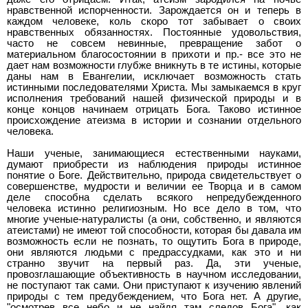
нравственной испорченности. Зарождается он и теперь в
каждом человеке, коль скоро тот забывает о своих
нравственных обязанностях. Постоянные удовольствия,
часто не совсем невинные, превращение забот о
материальном благосостоянии в прихоти и пр.- все это не
дает нам возможности глубже вникнуть в те истины, которые
даны нам в Евангелии, исключает возможность стать
истинными последователями Христа. Мы замыкаемся в круг
исполнения требований нашей физической природы и в
конце концов начинаем отрицать Бога. Таково истинное
происхождение атеизма в истории и сознании отдельного
человека.
Наши ученые, занимающиеся естественными науками,
думают приобрести из наблюдения природы истинное
понятие о Боге. Действительно, природа свидетельствует о
совершенстве, мудрости и величии ее Творца и в самом
деле способна сделать всякого непредубежденного
человека истинно религиозным. Но все дело в том, что
многие ученые-натуралисты (а они, собственно, и являются
атеистами) не имеют той способности, которая бы давала им
возможность если не познать, то ощутить Бога в природе,
они являются людьми с предрассудками, как это и ни
странно звучит на первый раз. Да, эти ученые,
провозглашающие объективность в научном исследовании,
не поступают так сами. Они приступают к изучению явлений
природы с тем предубеждением, что Бога нет. А другие,
"осмотрев все небо и не найдя там следов Бога", как