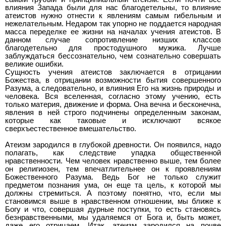
влияния Запада были для нас благодетельны, то влияние
атеистов нужно отнести к явлениям самым гибельным и
нежелательным. Недаром так упорно не поддается народная
масса переделке ее жизни на началах учения атеистов. В
данном случае сопротивление низших классов
благодетельно для простодушного мужика. Лучше
заблуждаться бессознательно, чем сознательно совершать
великие ошибки.
Сущность учения атеистов заключается в отрицании
Божества, в отрицании возможности бытия совершенного
Разума, а следовательно, и влияния Его на жизнь природы и
человека. Вся вселенная, согласно этому учению, есть
только материя, движение и форма. Она вечна и бесконечна,
явления в ней строго подчинены определенным законам,
которые как таковые и исключают всякое
сверхъестественное вмешательство.
Атеизм зародился в глубокой древности. Он появился, надо
полагать, как следствие упадка общественной
нравственности. Чем человек нравственно выше, тем более
он религиозен, тем впечатлительнее он к проявлениям
Божественного Разума. Ведь Бог не только служит
предметом познания ума, он еще та цель, к которой мы
должны стремиться. А поэтому понятно, что, если мы
становимся выше в нравственном отношении, мы ближе к
Богу и что, совершая дурные поступки, то есть становясь
безнравственными, мы удаляемся от Бога и, быть может,
даже его отрицаем. Итак, атеизм зародился на почве