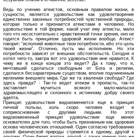
Ведь по учению атеистов, основным правилом жизни, в
сущности, является удовольствие как удовлетворение
единственно законных потребностей чувственной природы,
которая только и признается атеистами в человеке. Но
удовольствие в той форме, какой учат ему атеисты, мало
того что несостоятельно с нравственной точки зрения, оно не
годится быть принципом здоровой жизни вообще. Атеист
говорит: "исполняй животные твои потребности, ибо это цель
твоей жизни". Отлично, пусть мы исполняем. Но эти
потребности зависят от внешних обстоятельств. Сегодня я
хотел чего-то, завтра вот это удовольствие мне нравится. К
чему же в конце концов это ведет? Да к тому, что я,
мечтавший сделаться свободным от Бога и религии,
сделался бесхарактерным существом, вполне подчиненным
явлениям внешнего мира. Где же та хваленая свобода? Где
здесь правда? - Так-то ведет атеизм в пропасть, так-то
заставляет мучиться всякого мало-мальски
здравомыслящего и склонного к истинному добру своего
адепта.
Принцип удовольствия видоизменяется еще в принцип
личной пользы, коль скоро человек входит в
соприкосновение с другими людьми. Но этот
видоизмененный принцип удовольствия еще менее
основателен для того, чтобы быть признанным как здоровая
основа человеческих отношений. Один согласно требованию
своей физической природы стремится к одному, другой к
другому. Один берет взятки, другой, с точки зрения того же