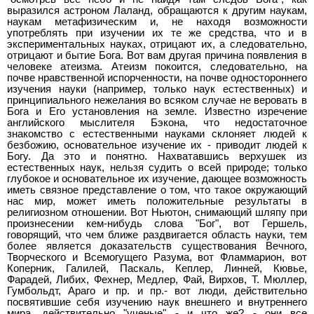
выразился астроном Лаланд, обращаются к другим наукам,
наукам метафизическим и, не находя возможности
употреблять при изучении их те же средства, что и в
экспериментальных науках, отрицают их, а следовательно,
отрицают и бытие Бога. Вот вам другая причина появления в
человеке атеизма. Атеизм покоится, следовательно, на
почве нравственной испорченности, на почве одностороннего
изучения науки (например, только наук естественных) и
принципиального нежелания во всяком случае не веровать в
Бога и Его установления на земле. Известно изречение
английского мыслителя Бэкона, что недостаточное
знакомство с естественными науками склоняет людей к
безбожию, основательное изучение их - приводит людей к
Богу. Да это и понятно. Нахватавшись верхушек из
естественных наук, нельзя судить о всей природе; только
глубокое и основательное их изучение, дающее возможность
иметь связное представление о том, что такое окружающий
нас мир, может иметь положительные результаты в
религиозном отношении. Вот Ньютон, снимающий шляпу при
произнесении кем-нибудь слова "Бог", вот Гершель,
говорящий, что чем ближе раздвигается область науки, тем
более является доказательств существования Вечного,
Творческого и Всемогущего Разума, вот Фламмарион, вот
Коперник, Галилей, Паскаль, Кеплер, Линней, Кювье,
Фарадей, Либих, Фехнер, Медлер, Фай, Вирхов, Т. Мюллер,
Гумбольдт, Араго и пр. и пр.- вот люди, действительно
посвятившие себя изучению наук внешнего и внутреннего
мира, действительно "ученые" - и что же? - они все