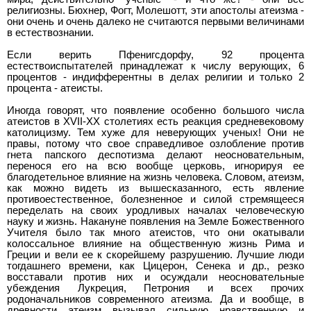
религиозны. Бюхнер, Фогт, Молешотт, эти апостолы атеизма -
они очень и очень далеко не считаются первыми величинами
в естествознании.
Если верить Пфенигсдорфу, 92 процента
естествоиспытателей принадлежат к числу верующих, 6
процентов - индифферентны в делах религии и только 2
процента - атеисты.
Иногда говорят, что появление особенно большого числа
атеистов в XVII-XX столетиях есть реакция средневековому
католицизму. Тем хуже для неверующих ученых! Они не
правы, потому что свое справедливое озлобление против
гнета папского деспотизма делают неосновательным,
перенося его на всю вообще церковь, игнорируя ее
благодетельное влияние на жизнь человека. Словом, атеизм,
как можно видеть из вышесказанного, есть явление
противоестественное, болезненное и силой стремящееся
переделать на своих уродливых началах человеческую
науку и жизнь. Накануне появления на Земле Божественного
Учителя было так много атеистов, что они окатывали
колоссальное влияние на общественную жизнь Рима и
Греции и вели ее к скорейшему разрушению. Лучшие люди
тогдашнего времени, как Цицерон, Сенека и др., резко
восставали против них и осуждали неосновательные
убеждения Лукреция, Петрония и всех прочих
родоначальников современного атеизма. Да и вообще, в
древности атеизм вызывал сильную нравственную и