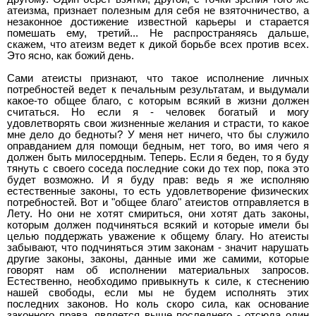
атеизма, признает полезным для себя не взяточничество, а
незаконное достижение известной карьеры и старается
помешать ему, третий... Не распространяясь дальше,
скажем, что атеизм ведет к дикой борьбе всех против всех.
Это ясно, как божий день.
Сами атеисты признают, что такое исполнение личных
потребностей ведет к печальным результатам, и выдумали
какое-то общее благо, с которым всякий в жизни должен
считаться. Но если я - человек богатый и могу
удовлетворять свои жизненные желания и страсти, то какое
мне дело до бедноты? У меня нет ничего, что бы служило
оправданием для помощи бедным, нет того, во имя чего я
должен быть милосердным. Теперь. Если я беден, то я буду
тянуть с своего соседа последние соки до тех пор, пока это
будет возможно. И я буду прав: ведь я же исполняю
естественные законы, то есть удовлетворение физических
потребностей. Вот и "общее благо" атеистов отправляется в
Лету. Но они не хотят смириться, они хотят дать законы,
которым должен подчиняться всякий и которые имели бы
целью поддержать уважение к общему благу. Но атеисты
забывают, что подчиняться этим законам - значит нарушать
другие законы, законы, данные ими же самими, которые
говорят нам об исполнении материальных запросов.
Естественно, необходимо привыкнуть к силе, к стеснению
нашей свободы, если мы не будем исполнять этих
последних законов. Но коль скоро сила, как основание
законного права, является выше последнего - отсюда один