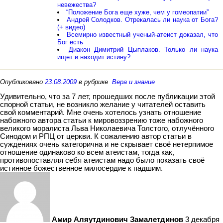
невежества?
“Положение Бога еще хуже, чем у гомеопатии”
Андрей Солодков. Отрекалась ли наука от Бога?
(+ видео)
Всемирно известный ученый-атеист доказал, что
Бог есть
Диакон Димитрий Цыплаков. Только ли наука
ищет и находит истину?
Опубликовано
23.08.2009
в рубрике
Вера и знание
Удивительно, что за 7 лет, прошедших после публикации этой
спорной статьи, не возникло желание у читателей оставить
свой комментарий. Мне очень хотелось узнать отношение
набожного автора статьи к мировоззрению тоже набожного
великого моралиста Льва Николаевича Толстого, отлучённого
Синодом и РПЦ от церкви. К сожалению автор статьи в
суждениях очень категорична и не скрывает своё нетерпимое
отношение одинаково ко всем атеистам, тогда как,
противопоставляя себя атеистам надо было показать своё
истинное божественное милосердие к падшим.
Амир Аляутдинович Замалетдинов
3 декабря