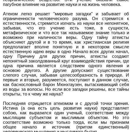
пагубное влияние на развитие науки и на жизнь человека.
Атеизм легко решает "мировые загадки" и забывает об
ограниченности человеческого разума. Он стремится к
естественности, стремится изгнать из науки все непонятное,
забывая, что его учение есть тоже, в сущности,
метафизическое и что все так называемое знание только и
возможно при наличности веры. Одну тайну атеисты
объясняют другой и в то время, как христианская религия
предполагает вполне понятную и в некотором смысле
естественную идею веры в одно Начало всех других начал,
одну Причину для других причин, атеисты создают
непонятный заколдованный круг взаимодействия причин, где
одна причина является следствием одного явления и
основою другого. А другие допускают существование
слепого случая, забывая целесообразность в природе. И
первые и вторые, разумеется, поступают в данном случае,
как баснословный барон Мюнхгаузен, вытаскивающий себя
из воды за волосы. Но если все загадки решены, все тайны
открыты, то к чему же наука?
Последняя отрицается атеизмом и с другой точки зрения.
Истина (а она есть цель развития науки) представляет
собою, как выразился один ученый, соответствие между
мыслящим субъектом и мыслимым объектом. Но это
соответствие возможно только тогда, если мы признаем
общее начало и источник (притом единственный)
человеческого мышления и мыслимого бытия.