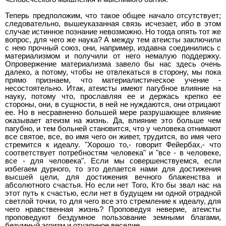
Теперь предположим, что такое общее начало отсутствует;
следовательно, вышеуказанная связь исчезает, ибо в этом
случае истинное познание невозможно. Но тогда опять тот же
вопрос, для чего же наука? А между тем атеисты заключили
с нею прочный союз, они, например, издавна соединились с
материализмом и получили от него немалую поддержку.
Опровержение материализма завело бы нас здесь очень
далеко, а потому, чтобы не отвлекаться в сторону, мы пока
прямо признаем, что материалистическое учение -
несостоятельно. Итак, атеисты имеют пагубное влияние на
науку, потому что, прославляя ее и держась крепко ее
стороны, они, в сущности, в ней не нуждаются, они отрицают
ее. Но в несравненно большей мере разрушающее влияние
оказывает атеизм на жизнь. Да, влияние это больше чем
пагубно, и тем больней становится, что у человека отнимают
все святое, все, во имя чего он живет, трудится, во имя чего
стремится к идеалу. "Хорошо то,- говорит Фейербах,- что
соответствует потребностям человека" и "все - в человеке,
все - для человека". Если мы совершенствуемся, если
избегаем дурного, то это делается нами для достижения
высшей цели, для достижения вечного блаженства и
абсолютного счастья. Но если нет Того, Кто бы звал нас на
этот путь к счастью, если нет в будущем ни одной отрадной
светлой точки, то для чего все это стремление к идеалу, для
чего нравственная жизнь? Проповедуя неверие, атеисты
проповедуют бездумное пользование земными благами,
безумный эгоизм и отчаянное веселие.