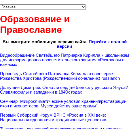
Образование и
Православие
Вы смотрите мобильную версию сайта.
Перейти к полной
версии
Видеообращение Святейшего Патриарха Кирилла к школьникам
для информационно-просветительского занятия «Разговоры о
важном»
Проповедь Святейшего Патриарха Кирилла в навечерие
Рождества Христова (Рождественский сочельник) russianch
Долгушин Димитрий. Одно ли сердце билось у русского Януса?
Славянофилы и западники в 1840х годах
Семинар "Микроклиматические условия хранения/реставрации
икон и иконостасов. Музеи,действующие храмы"
Первый Сибирский Форум ВРНС «Россия в XXI веке:
Национальная идеология и традиционные ценности»
Тьюторство - как способ поддержки многодетных и неполных