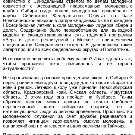
совместно с Синодальным отделом по делам молодежи
совместно с Ассоциацией православных молодежных
клубов Сибири (туда вошли молодежные православные
клубы Сибирского Федерального Округа) на базе
Новосибирской епархии в лагере «Радонеж» была проведена
I Всесибирская летняя школа молодежных лидеров «Вера и
дело». Содержание было переработанное для выездной
модели и сконцентрированная суть годичной программы
«Вера и дело» реализуемой в Москве с привлечением
специалистов Синодального отдела. В дальнейшем такие
лагеря прошли во всех федеральных округах и Прибалтике.
Но возможно ли решить проблему разово? И как сделать так,
чтобы программа школ развивалась и не теряла
актуальности?
Не ограничиваясь разовым проведением школы в Сибири её
перестроили в ежегодную площадку для которой выбирается
новый регион. Летнюю школу уже приняли: Новосибирская
область, Красноярский край, Омская область, Иркутская
область. В этом году она пройдет на Кузбассе. Таким
образом, участие может принять не только наиболее
перспективный актив сибирских епархий, но и
интересующиеся люди из региона проведения. Пространство
молодежного служения за счет дружбы развивается и
позволяет читинцам вдохновлять омскую молодежь, а
салаирский опыт с интересом и вдохновением на Таймыре.