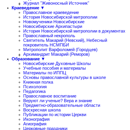
Журнал "Живоносный Источник"
Краеведение ▼
Православное краеведение
История Новосибирской митрополии
Новомученики Новосибирские
Новосибирские Архипастыри
История Новосибирской митрополии в документах
Православный некрополь
Святитель Макарий (Невский), Небесный
покровитель НСМПБИ
Митрополит Варфоломей (Городцев)
Архимандрит Макарий (Реморов)
Образование ▼
Новосибирские Духовные Школы
Учебные пособия и материалы
Материалы по ИППЦ
Основы православной культуры в школе
Книжная полка
Психология
Педагогика
Православное воспитание
Веруют ли ученые? Вера и знание
Предметно-образовательные области
Воскресная школа
Публикации по истории Церкви
Иконография
Агиография
Церковные праздники