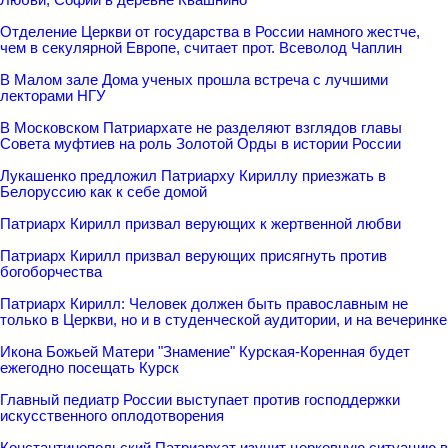
Отделение Церкви от государства в России намного жестче,
чем в секулярной Европе, считает прот. Всеволод Чаплин
В Малом зале Дома ученых прошла встреча с лучшими
лекторами НГУ
В Московском Патриархате не разделяют взглядов главы
Совета муфтиев на роль Золотой Орды в истории России
Лукашенко предложил Патриарху Кириллу приезжать в
Белоруссию как к себе домой
Патриарх Кирилл призвал верующих к жертвенной любви
Патриарх Кирилл призвал верующих присягнуть против
богоборчества
Патриарх Кирилл: Человек должен быть православным не
только в Церкви, но и в студенческой аудитории, и на вечеринке
Икона Божьей Матери "Знамение" Курская-Коренная будет
ежегодно посещать Курск
Главный педиатр России выступает против господдержки
искусственного оплодотворения
Константинопольский Патриархат изучит церковную ситуацию в