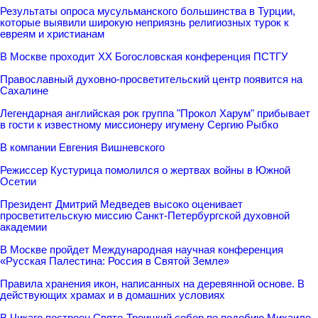
Результаты опроса мусульманского большинства в Турции,
которые выявили широкую неприязнь религиозных турок к
евреям и христианам
В Москве проходит ХХ Богословская конференция ПСТГУ
Православный духовно-просветительский центр появится на
Сахалине
Легендарная английская рок группа "Прокол Харум" прибывает
в гости к известному миссионеру игумену Сергию Рыбко
В компании Евгения Вишневского
Режиссер Кустурица помолился о жертвах войны в Южной
Осетии
Президент Дмитрий Медведев высоко оценивает
просветительскую миссию Санкт-Петербургской духовной
академии
В Москве пройдет Международная научная конференция
«Русская Палестина: Россия в Святой Земле»
Правила хранения икон, написанных на деревянной основе. В
действующих храмах и в домашних условиях
В Чикаго построен Свято-Троицкий собор по подобию Михаило-