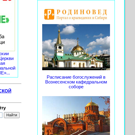
рхии
Церкви
ная
иальной
»...
Расписание богослужений в
Вознесенском кафедральном
соборе
СКОЙ
йту