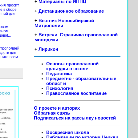
+
Материалы по ИППЦ
хия просит
е в сборе
+
Дистанционное образование
ений для...
+
Вестник Новосибирской
Митрополии
новом
ивном
+
Встречи. Страничка православной
во!...
молодежи
итрополией
+
Лирикон
едств для
ика всем...
Основы православной
культуры в школе
Педагогика
Предметно - образовательные
област
и
Психология
Православное воспитание
О проекте и авторах
Обратная связь
Подписаться на рассылку новостей
Воскресная школа
Публикации по истории Церкви