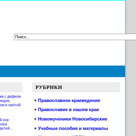
РУБРИКИ
ка с дефиле
+
Православное краеведение
рядов,
ом и лаптой
+
Православие в нашем крае
+
Новомученики Новосибирские
й хор
бора
+
Учебные пособия и материалы
етей...