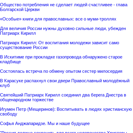
Общество потребления не сделает людей счастливее - глава
Болгарской Церкви
«Особые» книги для православных: все о муми-троллях
Для величия России нужны духовно сильные люди, убежден
Патриарх Кирилл
Патриарх Кирилл: От воспитания молодежи зависит само
существование России
В Искитиме при прокладке газопровода обнаружено старое
кладбище
Состоялась встреча по обмену опытом сестер милосердия
В Карасуке распахнул свои двери Православный молодёжный
клуб
Святейший Патриарх Кирилл соединил два берега Днестра в
общенародном торжестве
Игумен Петр (Мещеринов): Воспитывать в людях христианскую
свободу
Софья Анджапаридзе. Мы и наше будущее
"Россия должна сохранить для всего человечества Христовы