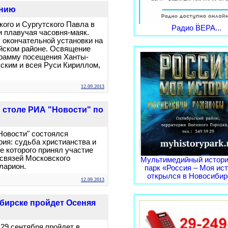
ению
ого и Сургутского Павла в
Радио ВЕРА...
и плавучая часовня-маяк.
 окончательной установки на
йском районе. Освящение
грамму посещения Ханты-
ким и всея Руси Кириллом,
12.09.2013
 столе РИА "Новости" по
Новости" состоялся
ия: судьба христианства и
е которого принял участие
связей Московского
Мультимедийный истори
ларион.
парк «Россия – Моя ис
открылся в Новосибирс
12.09.2013
бирске пройдет Осеняя
29 сентября пройдет в