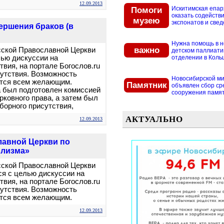
12.09.2013
Помоги
Искитимская епар
оказать содействи
музею
экспонатов и свед
ершения браков (в
Нужна помощь в 
важно
сской Православной Церкви
детском паллиат
лью дискуссии на
отделении в Кольцо
вия, на портале Богослов.ru
утствия. Возможность
Новосибирской м
ется всем желающим.
Памятник
объявлен сбор ср
 был подготовлен комиссией
сооружения памятн
ковного права, а затем был
орного присутствия,
АКТУАЛЬНО
12.09.2013
лавной Церкви по
олизма»
сской Православной Церкви
ся с целью дискуссии на
вия, на портале Богослов.ru
утствия. Возможность
ется всем желающим.
12.09.2013