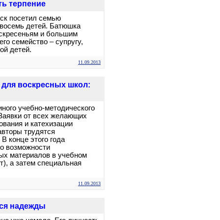
ть терпение
ск посетил семью
 восемь детей. Батюшка
оскресеньям и большим
го семейство – супругу,
ой детей.
11.09.2013
 для воскресных школ:
ного учебно-методического
Заявки от всех желающих
ования и катехизации
авторы трудятся
В конце этого года
о возможности
ых материалов в учебном
т), а затем специальная
11.09.2013
еся надежды