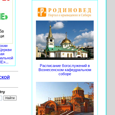
рхии
Церкви
ная
иальной
»...
Расписание богослужений в
Вознесенском кафедральном
соборе
СКОЙ
йту