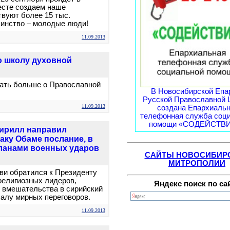
есте создаем наше
твуют более 15 тыс.
шинство – молодые люди!
11.09.2013
ю школу духовной
нать больше о Православной
В Новосибирской Епа
Русской Православной 
11.09.2013
создана Епархиаль
телефонная служба соц
помощи «СОДЕЙСТВИЕ
Кирилл направил
ку Обаме послание, в
планами военных ударов
САЙТЫ НОВОСИБИР
МИТРОПОЛИИ
ви обратился к Президенту
религиозных лидеров,
Яндекс поиск по са
 вмешательства в сирийский
чалу мирных переговоров.
11.09.2013