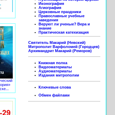
Иконография
Агиография
Церковные праздники
Православные учебные
заведения
Веруют ли ученые? Вера и
знание
Практическая катехизация
Святитель Макарий (Невский)
Митрополит Варфоломей (Городцев)
Архимандрит Макарий (Реморов)
Книжная полка
Видеоматериалы
Аудиоматериалы
Издания митрополии
ческий
тория»
Ключевые слова
ке...
Обмен файлами