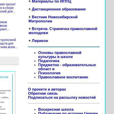
+
Материалы по ИППЦ
хия просит
е в сборе
+
Дистанционное образование
ений для...
+
Вестник Новосибирской
Митрополии
новом
ивном
+
Встречи. Страничка православной
во!...
молодежи
итрополией
+
Лирикон
едств для
ика всем...
Основы православной
культуры в школе
Педагогика
Предметно - образовательные
област
и
Психология
Православное воспитание
О проекте и авторах
Обратная связь
Подписаться на рассылку новостей
Воскресная школа
Публикации по истории Церкви