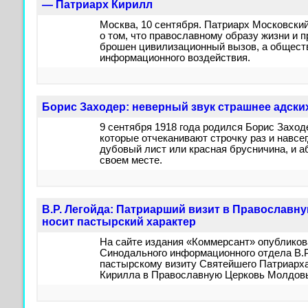
— Патриарх Кирилл
Москва, 10 сентября. Патриарх Московский
о том, что православному образу жизни и 
брошен цивилизационный вызов, а общест
информационного воздействия.
Борис Заходер: неверный звук страшнее адски
9 сентября 1918 года родился Борис Заходе
которые отчеканивают строчку раз и навсе
дубовый лист или красная брусничина, и 
своем месте.
В.Р. Легойда: Патриарший визит в Православ
носит пастырский характер
На сайте издания «Коммерсант» опублико
Синодального информационного отдела В.Р
пастырскому визиту Святейшего Патриарха
Кирилла в Православную Церковь Молдов