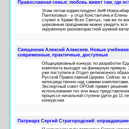
Православная семья: любовь живет там, где ес
Этим летом корреспондент АиФ-Новосибир
Пантюховых - у отца Константина и Елены
служит в Храме Всех Святых, там же по в
церковным праздникам можно увидеть все е
окруженную разновозрастной шумной ватаг
Священник Алексий Алексеев. Новые учебники
современные, практичные, доступные
Общецерковный конкурс по разработке Еди
комплекта выходит на финишную прямую. 
уже поступили в Отдел религиозного образ
Русской Православной Церкви. Сейчас их 
непосредственно над самими комплектами. 
Экспертный совет ОРОиК примет решение 
использования тех или иных представленн
процессе начальной ступени (дети до 11 ле
конкурсная
Патриарх Сергий Страгородский: оправдавши