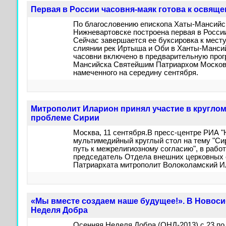
Первая в России часовня-маяк готова к освящ
По благословению епископа Хаты-Мансийск
Нижневартовске построена первая в Росси
Сейчас завершается ее буксировка к месту
слиянии рек Иртыша и Оби в Ханты-Манси
часовни включено в предварительную про
Мансийска Святейшим Патриархом Московс
намеченного на середину сентября.
Митрополит Иларион принял участие в круглом
проблеме Сирии
Москва, 11 сентября.В пресс-центре РИА "
мультимедийный круглый стол на тему "Сир
путь к межрелигиозному согласию", в работ
председатель Отдела внешних церковных 
Патриархата митрополит Волоколамский И
«Мы вместе создаем наше будущее!». В Новоси
Неделя Добра
Осенняя Неделя Добра (ОНД-2013) с 23 по 