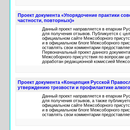
Проект документа «Упорядочение практики сов
частности, повторных)»
Данный проект направляется в епархии Ру
для получения отзывов. Публикуется с це
официальном сайте Межсоборного присутст
и в официальном блоге Межсоборного прис
оставлять свои комментарии предоставля
Первоначальный проект данного документа
Межсоборного присутствия по вопросам цер
доработан редакционной комиссией Межсоб
Проект документа «Концепция Русской Правос
утверждению трезвости и профилактике алког
Данный проект направляется в епархии Ру
для получения отзывов, а также публикует
официальном сайте Межсоборного присутст
и в официальном блоге Межсоборного прис
оставлять свои комментарии предоставля