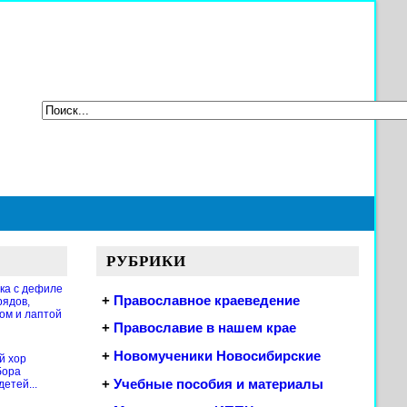
РУБРИКИ
ка с дефиле
+
Православное краеведение
рядов,
ом и лаптой
+
Православие в нашем крае
+
Новомученики Новосибирские
й хор
бора
+
Учебные пособия и материалы
етей...