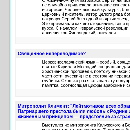
О жизненном пути патриарха Сергия написа
не случайно привлекала внимание как свет
историков. Человек высокой культуры, бог
церковный писатель, автор целого ряда бо
патриарх Сергий был одной из ярких звезд
Это признавали как его сторонники, так и 
курса. С началом Февральской революции п
архиепископ Финляндский, оказался
Священное непереводимое?
Церковнославянский язык – особый, свяще
святые Кирилл и Мефодий специально для
христианской проповеди, поэтому никакой 
частности, русский) не в состоянии передат
глубины. Сколько раз я слышал эту полу
памятка, соотносящая цифры арабские и с
Митрополит Климент: "Лейтмотивом всех обр
Патриаршего престола были любовь к Родине и
жизненным принципом — предстояние за стра
Выступление митрополита Калужского и Бо
круглом столе, посвященном 70-летию изб