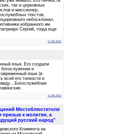
но уже немало. Его личность
ских, так и церковных
ослов и миссионер,
гослужебных текстов,
 «церковного небосклона».
противники избранного им
атриарх Сергий, тогда еще
11.09.2013
нный язык. Его создали
 богослужения и
современный язык (в
ь всей его тонкости и
правду…Богослужебная
лавянские.
11.09.2013
ащений Местоблюстителя
 призыв к молитве, а
ждущий русский народ"
ровского Климента на
рания на Московский