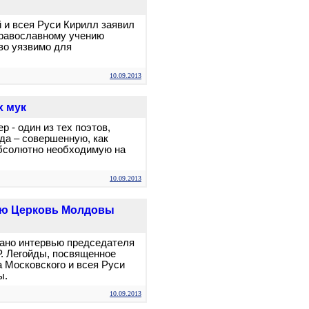
 и всея Руси Кирилл заявил
православному учению
во уязвимо для
10.09.2013
х мук
р - один из тех поэтов,
гда – совершенную, как
абсолютно необходимую на
10.09.2013
ную Церковь Молдовы
вано интервью председателя
. Легойды, посвященное
 Московского и всея Руси
ы.
10.09.2013