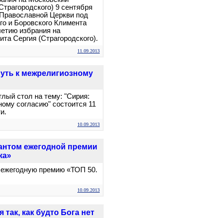
Страгородского) 9 сентября
 Православной Церкви под
о и Боровского Климента
летию избрания на
та Сергия (Страгородского).
11.09.2013
путь к межрелигиозному
лый стол на тему: "Сирия:
ному согласию" состоится 11
и.
10.09.2013
антом ежегодной премии
ка»
т ежегодную премию «ТОП 50.
10.09.2013
так, как будто Бога нет