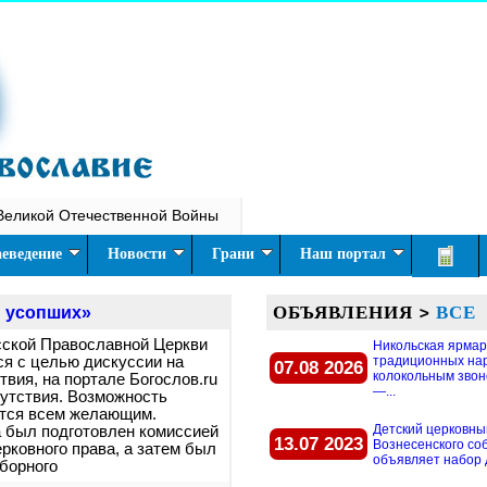
Великой Отечественной Войны
еведение
Новости
Грани
Наш портал
ОБЪЯВЛЕНИЯ
>
ВСЕ
и усопших»
сской Православной Церкви
Никольская ярмар
ся с целью дискуссии на
традиционных на
07.08 2026
колокольным звон
вия, на портале Богослов.ru
—...
утствия. Возможность
ется всем желающим.
Детский церковны
 был подготовлен комиссией
13.07 2023
Вознесенского со
рковного права, а затем был
объявляет набор д
борного