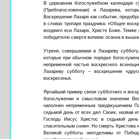
В церковном богослужебном календаре с
(Преблагословенная) и Лазарева, кот
Воскрешение Лазаря как событие, предобр
в словах тропаря праздника: «Общее воскр
воздвигл еси Лазаря, Христе Боже. Темже
победителю смерти вопием: осанна в вышни
Утреня, совершаемая в Лазареву субботу,
которые при обычном порядке богослужен
непременной частью воскресного всенощн
Лазареву субботу – воскрешение «друг
воскресенья.
Ярчайший пример связи субботнего и воскр
богослужении и смысловом значении Вел
наполнен непременным предвкушением Па
седьмой день от всех дел Своих, назвав е
Господь Иисус Христос в седьмой день
спасительным сном». Но смерть Христова н
Великой субботы неотделимы от Побед