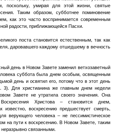
, поскольку, умирая для этой жизни, святые
сения. Таким образом, субботнее поминовение
ем, как это часто воспринимается современным
есной радости, приближающейся Пасхи.
ликого поста становится естественным, так как
еля, даровавшего каждому отшедшему в вечность
сный день в Новом Завете заменил ветхозаветный
человека суббота была днем особым, освященным
дьмой день и освятил его, потому что в этот день
. 3). Для христианина же главным днем недели
овом Завете не утратила своего значения. Она
оскресения Христова – становится днем,
к известно, воскресению предшествует смерть,
для верующего человека ‒ не пессимистическое
ом на пути к воскресению. В Новом Завете, таким
я неразрывно связанными.