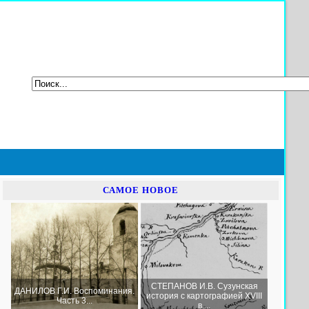
САМОЕ НОВОЕ
СТЕПАНОВ И.В. Сузунская
ДАНИЛОВ Г.И. Воспоминания.
история с картографией XVIII
Часть 3...
в....