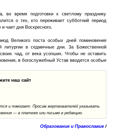
а, во время подготовки к светлому празднику
олится о тех, кто переживает субботний период
 и чает дня Воскресного.
риод Великого поста особых дней поминовения
й литургии в седмичные дни. За Божественной
своих чад, от века усопших. Чтобы не оставить
овения, в богослужебный Устав вводятся особые
жите наш сайт
ается и помогает. Просим жертвователей указывать
овения — в платеже или письме в редакцию.
Образование и Православие
/