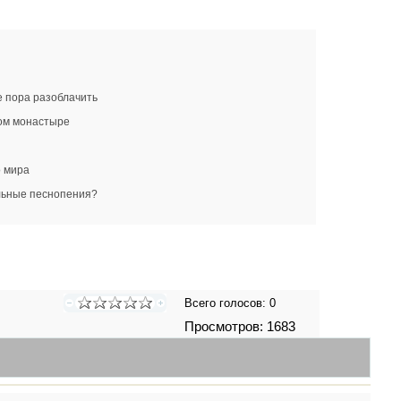
е пора разоблачить
ком монастыре
о мира
альные песнопения?
Всего голосов:
0
Просмотров: 1683