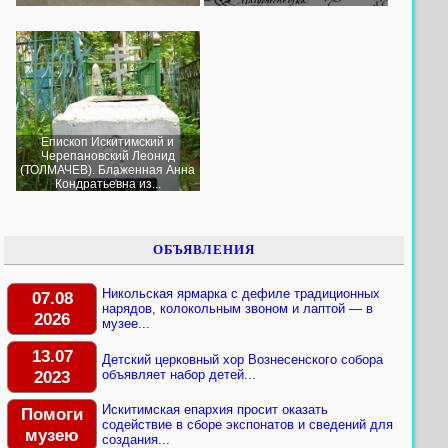
Епископ Искитимский и
Черепановский Леонид
(ТОЛМАЧЕВ). Блаженная Анна
Кондратьевна из...
ОБЪЯВЛЕНИЯ
Никольская ярмарка с дефиле традиционных
07.08
нарядов, колокольным звоном и лаптой — в
2026
музее...
13.07
Детский церковный хор Вознесенского собора
2023
объявляет набор детей...
Искитимская епархия просит оказать
Помоги
содействие в сборе экспонатов и сведений для
музею
создания...