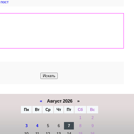
 пост
«
Август 2026 »
Пн
Вт
Ср
Чт
Пт
Сб
Вс
1
2
3
4
5
6
7
8
9
10
11
12
13
14
15
16