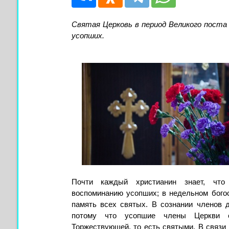
Святая Церковь в период Великого поста 
усопших.
Почти каждый христианин знает, что
воспоминанию усопших; в недельном богос
память всех святых. В сознании членов 
потому что усопшие члены Церкви ес
Торжествующей, то есть святыми. В связи