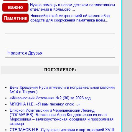
Нужна помощь в новом детском паллиативном
важно
отделении в Кольцово!...
Новосибирской митрополией объявлен сбор
Памятник
средств для сооружения памятника всем...
Нравится
Друзья
ПОПУЛЯРНОЕ:
День Крещения Руси отметили в исправительной колонии
№14 (г.Тогучин)
«Живоносный Источник» №2 (36) за 2026 год
МЯКИНА Н.Е. «Я вам песенку спою…»
Епископ Искитимский и Черепановский Леонид
(ТОЛМАЧЕВ). Блаженная Анна Кондратьевна из села
Морозовица – великоустюжская юродивая и прозорливая
старица
СТЕПАНОВ И.В. Сузунская история с картографией XVIII