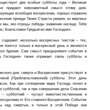
уществует две особые субботы года – Великая
орые придают новозаветный смысл этому дню.
азующее всеобщее воскресение, хорошо отражено
есение прежде Твоея Страсти уверяя, из мертвых
 и мы, яко отроцы победы знамения носяще, Тебе
х, благословен Грядый во имя Господне».
 содержит несколько воскресных текстов – тех,
ия поются только в воскресный день и являются
ого бдения. Сам смысл празднуемого события в
а Господня» также отражает связь субботы и
есного дня, смерти и Воскресения присутствует в
икой (Преблагословенной) субботы. Этот день
схи. Как при сотворении мира Господь почил в
го субботой, так и при совершении дела Спасения
 – субботний ‒ «уснул животоестественным и
еотделима от Его славного Воскресения. События
ы над смертью, и только в этой Победе они