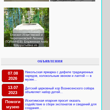
Епископ Искитимский и
Черепановский Леонид
(ТОЛМАЧЕВ). Блаженная Анна
Кондратьевна из...
ОБЪЯВЛЕНИЯ
Никольская ярмарка с дефиле традиционных
07.08
нарядов, колокольным звоном и лаптой — в
2026
музее...
13.07
Детский церковный хор Вознесенского собора
2023
объявляет набор детей...
Искитимская епархия просит оказать
Помоги
содействие в сборе экспонатов и сведений для
музею
создания...