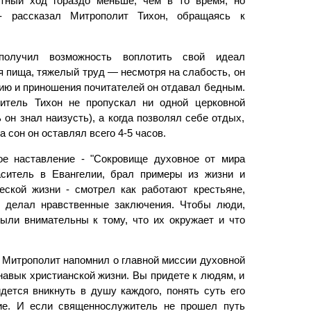
стный ход гораздо меньше, чем в то время, но
 - рассказал Митрополит Тихон, обращаясь к
получил возможность воплотить свой идеал
я пища, тяжелый труд — несмотря на слабость, он
сию и приношения почитателей он отдавал бедным.
итель Тихон не пропускал ни одной церковной
он знал наизусть), а когда позволял себе отдых,
а сон он оставлял всего 4-5 часов.
ое наставление - "Сокровище духовное от мира
аситель в Евангелии, брал примеры из жизни и
еской жизни - смотрел как работают крестьяне,
о делал нравственные заключения. Чтобы люди,
были внимательны к тому, что их окружает и что
Митрополит напомнил о главной миссии духовной
авык христианской жизни. Вы придете к людям, и
дется вникнуть в душу каждого, понять суть его
ие. И если священнослужитель не прошел путь