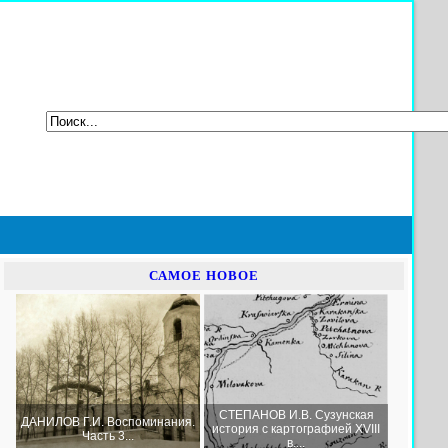
САМОЕ НОВОЕ
СТЕПАНОВ И.В. Сузунская
ДАНИЛОВ Г.И. Воспоминания.
история с картографией XVIII
Часть 3...
в....