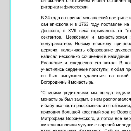
он окончил с отличием и был оставлен пр
риторики и философии.
В 34 года он принял монашеский постриг с 
сан епископа и в 1763 году поставлен на
Донского, с XVII века скрывалось от "
сектантов. Церковная и монастырская
полуграмотное. Новому епископу пришло
церквях, налаживать образование духове
написал несколько сочинений в назидание
Евангелие и ежедневно его читал. В ко
участились сердечные приступы, любая про
он был вынужден удалиться на покой 
Богородичный монастырь.
"С моими родителями мы всегда ездили 
монастырь был закрыт, в нем располагалс
и бабушка часто рассказывали о той жизни,
приходил большой крестный ход из Вороне
Митрофана Воронежского, а потом все ве
жители выносили чугунки с вареной молод