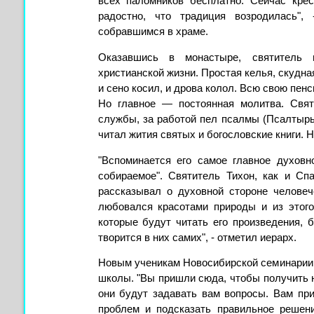
всех паломников бесплатно. Сейчас кре
радостно, что традиция возродилась",
собравшимся в храме.
Оказавшись в монастыре, святитель 
христианской жизни. Простая келья, скудна
и сено косил, и дрова колол. Всю свою пен
Но главное — постоянная молитва. Свят
службы, за работой пел псалмы (Псалтырь 
читал жития святых и богословские книги. Н
"Вспоминается его самое главное духовн
собираемое". Святитель Тихон, как и Сп
рассказывал о духовной стороне человеч
любовался красотами природы и из этог
которые будут читать его произведения, 
творится в них самих", - отметил иерарх.
Новым ученикам Новосибирской семинарии 
школы. "Вы пришли сюда, чтобы получить н
они будут задавать вам вопросы. Вам при
проблем и подсказать правильное решен