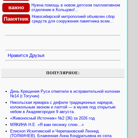
Нужна помощь в новом детском паллиативном
важно
отделении в Кольцово!...
Новосибирской митрополией объявлен сбор
Памятник
средств для сооружения памятника всем...
Нравится
Друзья
ПОПУЛЯРНОЕ:
День Крещения Руси отметили в исправительной колонии
№14 (г.Тогучин)
Никольская ярмарка с дефиле традиционных нарядов,
колокольным звоном и лаптой — в музее под открытым
небом в Академгородке 9 августа.
«Живоносный Источник» №2 (36) за 2026 год
МЯКИНА Н.Е. «Я вам песенку спою…»
Епископ Искитимский и Черепановский Леонид
(ТОЛМАЧЕВ). Блаженная Анна Кондратьевна из села