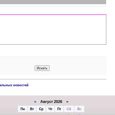
альных новостей
«
Август 2026 »
Пн
Вт
Ср
Чт
Пт
Сб
Вс