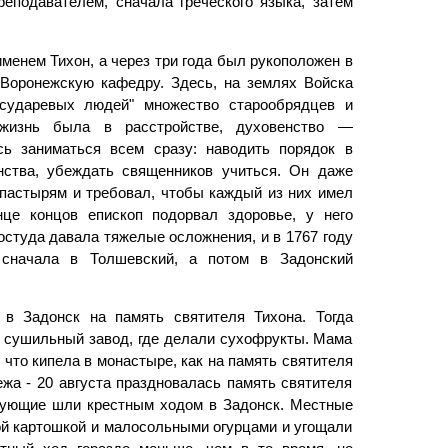
еподавателем, сначала греческого языка, затем
именем Тихон, а через три года был рукоположен в
 Воронежскую кафедру. Здесь, на землях Войска
государевых людей" множество старообрядцев и
 жизнь была в расстройстве, духовенство —
сь заниматься всем сразу: наводить порядок в
нства, убеждать священников учиться. Он даже
 пастырям и требовал, чтобы каждый из них имел
нце концов епископ подорвал здоровье, у него
студа давала тяжелые осложнения, и в 1767 году
сначала в Толшевский, а потом в Задонский
в Задонск на память святителя Тихона. Тогда
я сушильный завод, где делали сухофрукты. Мама
 что кипела в монастыре, как на память святителя
жа - 20 августа праздновалась память святителя
рующие шли крестным ходом в Задонск. Местные
ой картошкой и малосольными огурцами и угощали