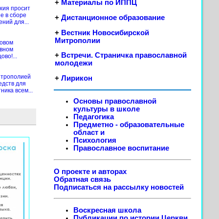
+
Материалы по ИППЦ
хия просит
е в сборе
+
Дистанционное образование
ений для...
+
Вестник Новосибирской
Митрополии
новом
ивном
+
Встречи. Страничка православной
во!...
молодежи
итрополией
+
Лирикон
едств для
ика всем...
Основы православной
культуры в школе
Педагогика
Предметно - образовательные
област
и
Психология
Православное воспитание
О проекте и авторах
Обратная связь
Подписаться на рассылку новостей
Воскресная школа
Публикации по истории Церкви