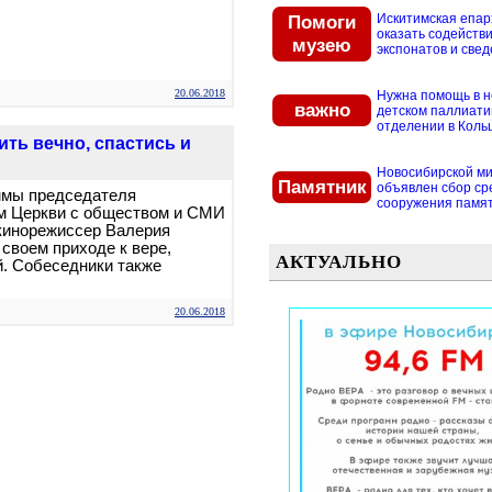
Помоги
Искитимская епар
оказать содействи
музею
экспонатов и свед
20.06.2018
Нужна помощь в 
важно
детском паллиат
отделении в Кольцо
ть вечно, спастись и
Новосибирской м
Памятник
объявлен сбор ср
аммы председателя
сооружения памятн
м Церкви с обществом и СМИ
 кинорежиссер Валерия
 своем приходе к вере,
АКТУАЛЬНО
й. Собеседники также
20.06.2018