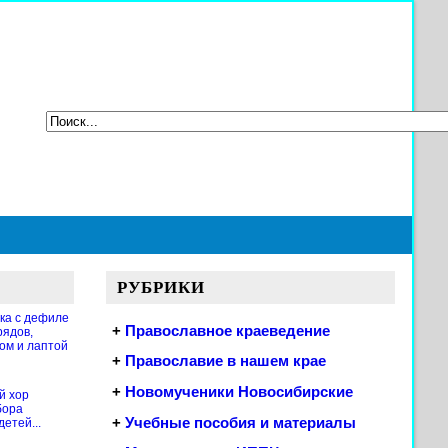
РУБРИКИ
ка с дефиле
+
Православное краеведение
рядов,
ом и лаптой
+
Православие в нашем крае
+
Новомученики Новосибирские
й хор
бора
+
Учебные пособия и материалы
етей...