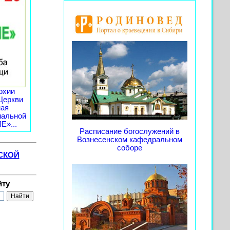
рхии
Церкви
ная
иальной
»...
Расписание богослужений в
Вознесенском кафедральном
соборе
СКОЙ
йту