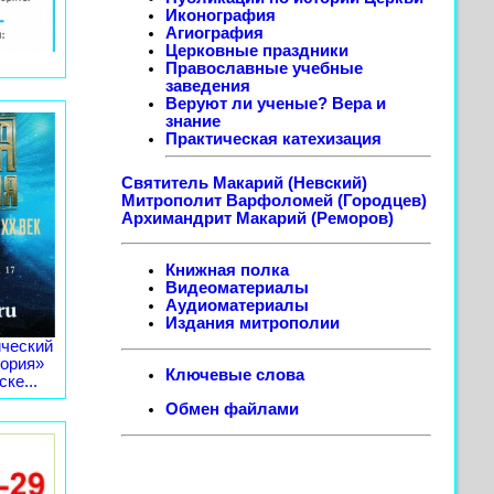
Иконография
Агиография
Церковные праздники
Православные учебные
заведения
Веруют ли ученые? Вера и
знание
Практическая катехизация
Святитель Макарий (Невский)
Митрополит Варфоломей (Городцев)
Архимандрит Макарий (Реморов)
Книжная полка
Видеоматериалы
Аудиоматериалы
Издания митрополии
ческий
тория»
Ключевые слова
ке...
Обмен файлами