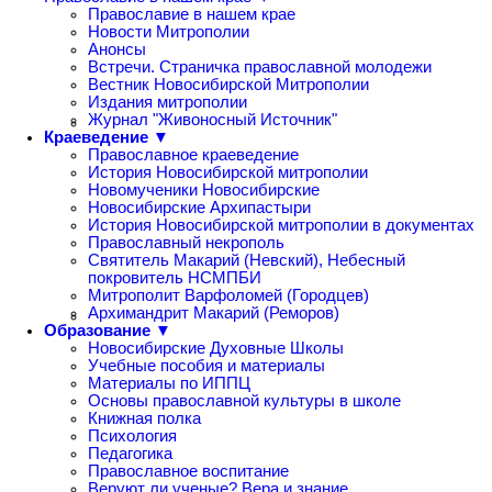
Православие в нашем крае
Новости Митрополии
Анонсы
Встречи. Страничка православной молодежи
Вестник Новосибирской Митрополии
Издания митрополии
Журнал "Живоносный Источник"
Краеведение ▼
Православное краеведение
История Новосибирской митрополии
Новомученики Новосибирские
Новосибирские Архипастыри
История Новосибирской митрополии в документах
Православный некрополь
Святитель Макарий (Невский), Небесный
покровитель НСМПБИ
Митрополит Варфоломей (Городцев)
Архимандрит Макарий (Реморов)
Образование ▼
Новосибирские Духовные Школы
Учебные пособия и материалы
Материалы по ИППЦ
Основы православной культуры в школе
Книжная полка
Психология
Педагогика
Православное воспитание
Веруют ли ученые? Вера и знание