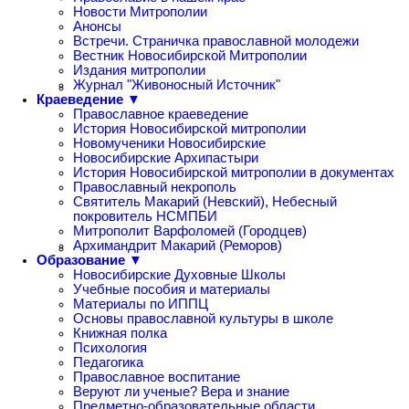
Новости Митрополии
Анонсы
Встречи. Страничка православной молодежи
Вестник Новосибирской Митрополии
Издания митрополии
Журнал "Живоносный Источник"
Краеведение ▼
Православное краеведение
История Новосибирской митрополии
Новомученики Новосибирские
Новосибирские Архипастыри
История Новосибирской митрополии в документах
Православный некрополь
Святитель Макарий (Невский), Небесный
покровитель НСМПБИ
Митрополит Варфоломей (Городцев)
Архимандрит Макарий (Реморов)
Образование ▼
Новосибирские Духовные Школы
Учебные пособия и материалы
Материалы по ИППЦ
Основы православной культуры в школе
Книжная полка
Психология
Педагогика
Православное воспитание
Веруют ли ученые? Вера и знание
Предметно-образовательные области