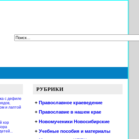
РУБРИКИ
ка с дефиле
+
Православное краеведение
рядов,
ом и лаптой
+
Православие в нашем крае
+
Новомученики Новосибирские
й хор
бора
+
Учебные пособия и материалы
етей...