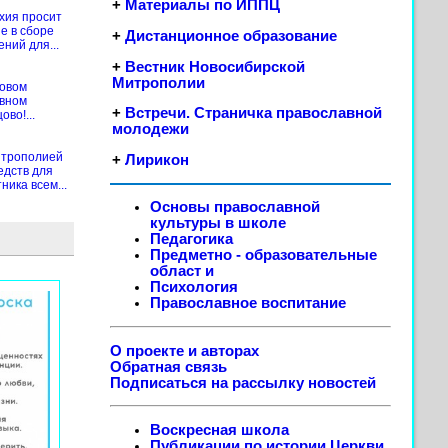
+
Материалы по ИППЦ
хия просит
е в сборе
+
Дистанционное образование
ений для...
+
Вестник Новосибирской
Митрополии
новом
ивном
+
Встречи. Страничка православной
во!...
молодежи
итрополией
+
Лирикон
едств для
ика всем...
Основы православной
культуры в школе
Педагогика
Предметно - образовательные
област
и
Психология
Православное воспитание
О проекте и авторах
Обратная связь
Подписаться на рассылку новостей
Воскресная школа
Публикации по истории Церкви