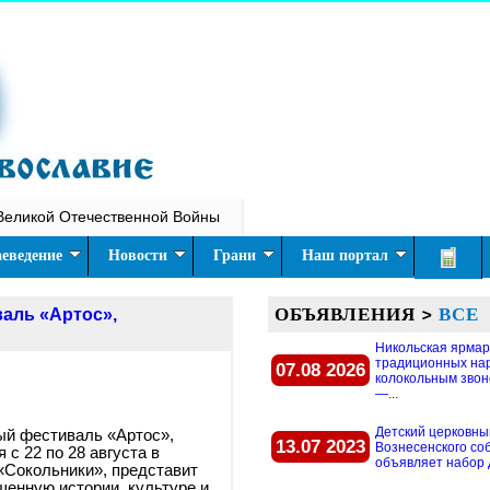
Великой Отечественной Войны
еведение
Новости
Грани
Наш портал
ОБЪЯВЛЕНИЯ
>
ВСЕ
валь «Артос»,
Никольская ярмар
традиционных на
07.08 2026
колокольным звон
—...
Детский церковны
ый фестиваль «Артос»,
13.07 2023
Вознесенского со
 с 22 по 28 августа в
объявляет набор д
«Сокольники», представит
щенную истории, культуре и