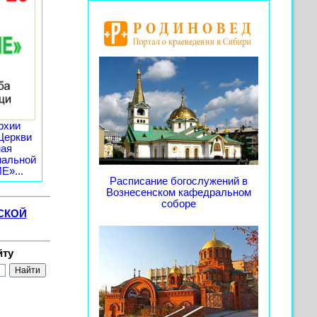
рхии
Церкви
ная
иальной
»...
Расписание богослужений в
Вознесенском кафедральном
соборе
СКОЙ
йту