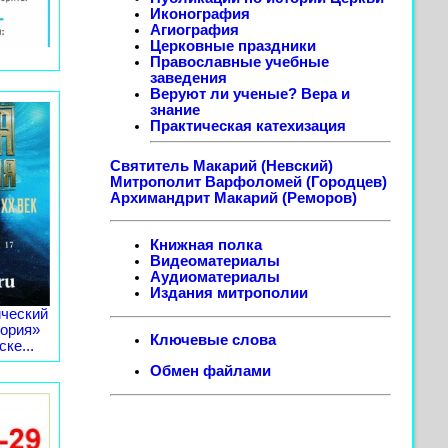
Иконография
Агиография
Церковные праздники
Православные учебные
заведения
Веруют ли ученые? Вера и
знание
Практическая катехизация
Святитель Макарий (Невский)
Митрополит Варфоломей (Городцев)
Архимандрит Макарий (Реморов)
Книжная полка
Видеоматериалы
Аудиоматериалы
Издания митрополии
ческий
тория»
Ключевые слова
ке...
Обмен файлами