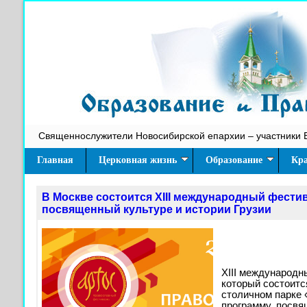
Священнослужители Новосибирской епархии – участники 
Главная
Церковная жизнь
Образование
Кра
В Москве состоится XIII международный фести
посвященный культуре и истории Грузии
XIII международн
который состоится
столичном парке 
программу, посвя