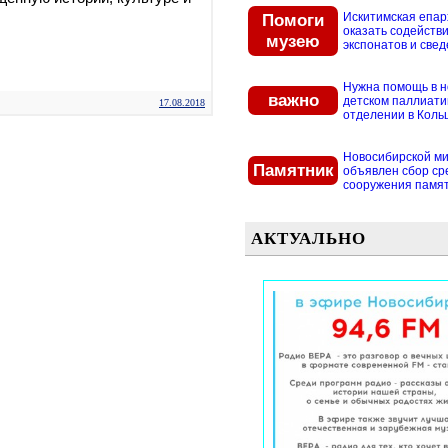
Помоги
Искитимская епар
оказать содействи
музею
экспонатов и свед
Нужна помощь в 
важно
детском паллиат
17.08.2018
отделении в Кольцо
Новосибирской м
Памятник
объявлен сбор ср
сооружения памятн
АКТУАЛЬНО